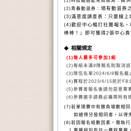
(1)
科技體適能免費檢測：
提
(2)
青春動滋券：
領有動滋券之
(3)滿意度調查表：只要線
(4)歡迎中心暢打社團報名
棒棒！』即可獲得2張中心貴
相關規定
◆
(1)
每人最多可參加1組
(2)每組未滿8隊報名則取消
(3)
隊伍名單2024/6/8報
(4)
賽程於2023/6/15前於
(5)
參賽者報名後請勿惡意棄
(6)
參賽選手請務必攜帶附有
(7)
若單環賽中有勝負場數相同
如總得分皆相同者，以得失
(8)
若因報名組數因素，需執行
1.
棄權組別有任一賽程棄權