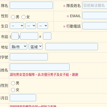
隊名
隊長姓名
※
※
性別
EMAIL
※
男
女
※
生日
行動電話
※
※
(
)
市話
#
地址
證字號
員姓名
請勿男女混合報隊，此次僅分男子及女子組，謝謝
男
員性別
女
年月日
同組球員皆需符合同一組別之年齡