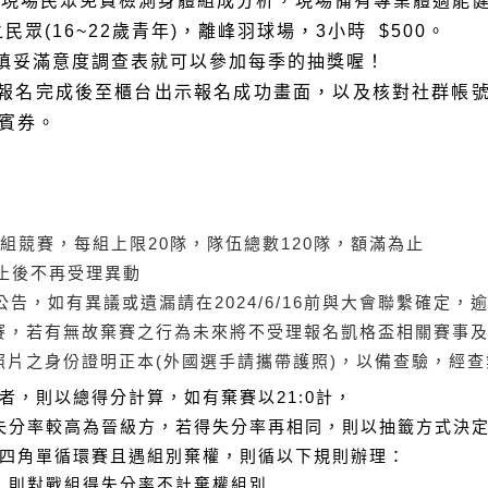
供現場民眾免費檢測身體組成分析，現場備有專業體適能
民眾(16~22歲青年)，離峰羽球場，3小時 $500。
上填妥滿意度調查表就可以參加每季的抽獎喔！
，報名完成後至櫃台出示報名成功畫面，以及核對社群帳
賓券。
該組競賽，每組上限20隊，隊伍總數120隊，額滿為止
名截止後不再受理異動
FB公告，如有異議或遺漏請在2024/6/16前與大會聯繫確定
賽，若有無故棄賽之行為未來將不受理報名凱格盃相關賽事
照片之身份證明正本(外國選手請攜帶護照)，以備查驗，經
者，則以總得分計算，如有棄賽以21:0計，
分率較高為晉級方，若得失分率再相同，則以抽籤方式決定
四角單循環賽且遇組別棄權，則循以下規則辦理：
，則對戰組
得失分率
不計棄權組別