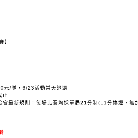
標賽】
0元/隊，6/23活動當天退還
截止
協會最新規則：
每場比賽均採單局
21
分制(11分換邊，無
齡