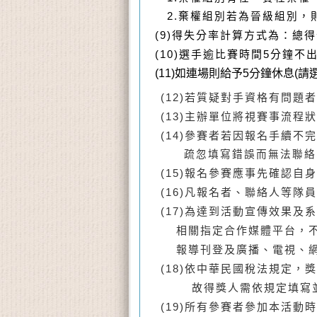
2.
棄權組別若為晉級組別，
(9)
得失分率計算方式為：總得
(10)
選手逾比賽時間5分鐘不出
(11)
如連場則給予5分鐘休息(請
(12)
若質疑對手資格有問題者
(13)主
辦單位將視賽事流程狀
(14)
參賽者若因報名手續不完
疏忽填寫錯誤而無法聯絡
(15)
報名參賽應事先確認自身
(16)
凡報名者、聯絡人等隊員
(17)
為達到活動宣傳效果及系
相關指定合作媒體平台，不
報導刊登及廣播、電視、網
(18)
依中華民國稅法規定，獎
故得獎人需依規定填寫並繳
(19)
所有參賽者參加本活動時