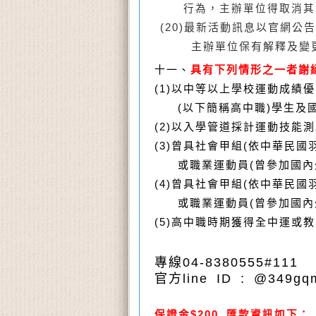
行為，主辦單位得取消其
(20)
最新活動訊息以官網公告
主辦單位保有解釋及變
十一、
具有下列情形之一者謝
(1)
以中等以上學校運動成績優
(以下簡稱高中職)學生及國
(2)
以入學管道採計運動技能測
(3)
曾具社會甲組(依中華民國
或職業運動員(曾參加國內外
(4)
曾具社會甲組(依中華民國
或職業運動員(曾參加國內外
(5)高中職時期獲得全中運或
專線04-8380555#111
官方line ID : @349gq
保證金$200 匯款資訊如下：