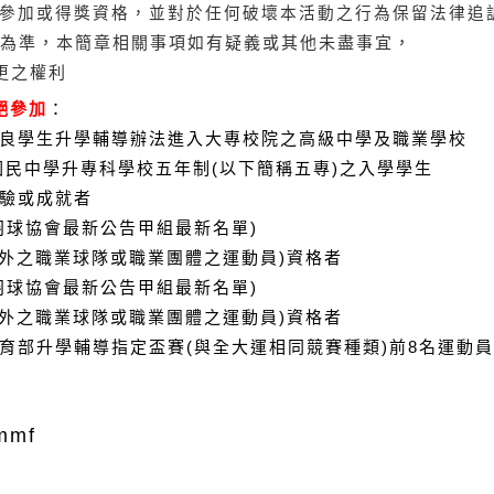
參加或得獎資格，並對
於任何破壞本活動之行為保留法律追
為準，本簡章相關事項如有疑義或其他未盡事宜，
更之權利
絕參加
：
良學生升學輔導辦法進入大專校院之高級中學及職業學校
民中學升專科學校五年制(以下簡稱五專)之入學學生
驗或成就者
羽球協會最新公告甲組最新名單)
之職業球隊或職業團體之運動員)資格者
羽球協會最新公告甲組最新名單)
之職業球隊或職業團體之運動員)資格者
教育部升學輔導指定盃賽(與全大運相同競賽種類)前8名運動員
mmf