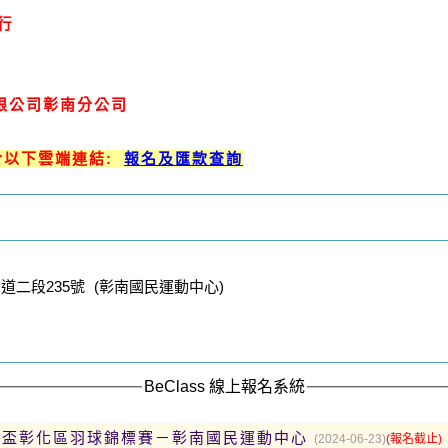
行
限公司彰南分公司
於以下雲端連結:
報名及匯款查詢
二段235號 (彰南國民運動中心)
BeClass 線上報名系統
凱格盃彰化區羽球錦標賽－彰南國民運動中心
(2024-06-23)
(報名截止)