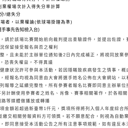
則棄權場次計入
得失分
率計算
分/總失分
場者，以棄權論(依球場掛鐘為準)
選手事先告知檢入台)
，請於該場比賽開始前向裁判提出查驗證件，並提出佐證，
況保留接受報名與否之權利
整，且未能於主辦單位通知後2日內完成補正，將視同放棄
，恐喪失權益，不得異議
健康狀況許可參與本活動，若因隱瞞致疾病發生之情事，概
，經報名均視為同意由大會將選手姓名公佈在大會網站，以
列報導之延續完整性，所有參賽者報名比賽即同意主辦單位
另計酬使用參賽者之姓名、肖像、賽事相關著作，於各相關
路等媒體做播放或轉播
項金額若超過新臺幣1仟元，獎項所得將列入個人年度綜合
交相關勞報資料方可領獎。若不願意配合，則視為自動棄
，即同意接受本活動公告之所有注意事項規範，
如有違反本