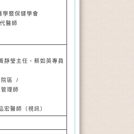
醫學暨保健學會
代醫師
室黃靜瑩主任、蔡如英專員
興院區
/
詠管理師
陳品宏醫師（視訊）