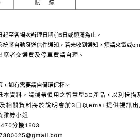
0
賦
歸
日起至各場次辦理日期前5日或額滿為止。
統將自動發送信件通知，若未收到通知，煩請來電或ema
出席者交通費及停車費請自理。
策，如有需要請自備環保杯。
紙本資料，請攜帶慣用之智慧型3C產品，以利掃描
及相關資料將於說明會前
3日
以
email
提供視訊出
黃雅婷小姐
6470分機1803
77380025@gmail.com