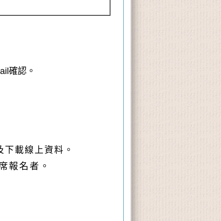
il確認。
及下載線上資料。
席報名者。