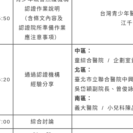
認證作業說明
台灣青少年
5:50
（含條文內容及
江千
認證院所準備作業
應注意事項）
中區：
童綜合醫院
/ 企劃
北區：
通過認證機構
6:20
臺北市立聯合醫院中
經驗分享
吳
岱穎副院長、曾俊
南區：
義大醫院
/ 小兒科
7:00
綜合討論