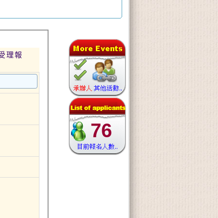
受理報
76