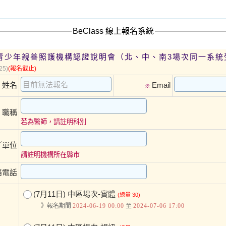
BeClass 線上報名系統
度青少年親善照護機構認證說明會（北、中、南3場次同一系統
25)
(報名截止)
姓名
Email
※
※
職稱
※
若為醫師，請註明科別
／單位
請註明機構所在縣市
絡電話
(7月11日) 中區場次-實體
(總量 30)
》報名期間
2024-06-19 00:00
至
2024-07-06 17:00