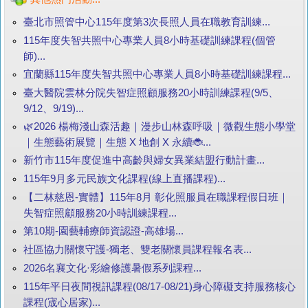
臺北市照管中心115年度第3次長照人員在職教育訓練...
115年度失智共照中心專業人員8小時基礎訓練課程(個管
師)...
宜蘭縣115年度失智共照中心專業人員8小時基礎訓練課程...
臺大醫院雲林分院失智症照顧服務20小時訓練課程(9/5、
9/12、9/19)...
🌿2026 楊梅淺山森活趣｜漫步山林森呼吸｜微觀生態小學堂
｜生態藝術展覽｜生態 X 地創 X 永續🐞...
新竹市115年度促進中高齡與婦女異業結盟行動計畫...
115年9月多元民族文化課程(線上直播課程)...
【二林慈恩-實體】115年8月 彰化照服員在職課程假日班｜
失智症照顧服務20小時訓練課程...
第10期-園藝輔療師資認證-高雄場...
社區協力關懷守護-獨老、雙老關懷員課程報名表...
2026名襄文化·彩繪修護暑假系列課程...
115年平日夜間視訊課程(08/17-08/21)身心障礙支持服務核心
課程(宬心居家)...