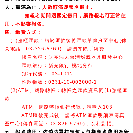
人，額滿為止，
人數額滿即報名截止。
如報名期間遇國定假日，網路報名可正常使
用，不影響報名。
四、繳費方式：
(1)臨櫃匯款：請於匯款後將匯款單傳真至中心(傳
真電話：03-326-5769)，請勿扣除手續費。
帳戶名稱：財團法人台灣燃氣器具研發中心
匯款銀行：新光銀行-桃北分行
銀行代號：103-1012
匯款帳號：0231-10-002000-1
(2)ATM、網路轉帳：轉帳之匯款資訊同(1)臨櫃匯
款
ATM、網路轉帳銀行代號，請輸入103
ATM
匯款完成後，請將ATM匯款明細表傳真
至中心(傳真電話：03-326-5769)，以利對帳。
五、報名費用：依消防署核定每人每期
報名費用為新