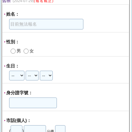
習班
(2024-07-29)
(報名截止)
姓名：
*
性別：
*
男
女
生日：
*
身分證字號：
*
市話(個人)：
*
(
)
分機