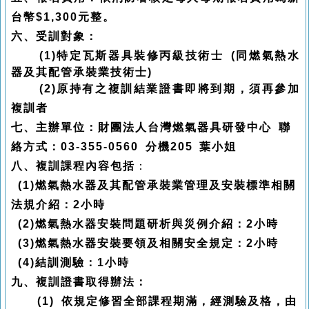
台幣$1,300元整。
六、受訓對象：
(1)
特定瓦斯器具裝修丙級技術士
(同
燃氣熱水
器及其配管承裝業技術士)
(2)
原持有之複訓結業證書即將到期，須再參加
複訓者
七、主辦單位：財團法人台灣燃氣器具研發中心 聯
絡方式：03-355-0560 分機205 葉小姐
八、複訓課程內容包括
：
(1)
燃氣熱水器及其配管承裝業管理及安裝標準相關
法規介紹：2小時
(2)
燃氣熱水器安裝問題研析與災例介紹：2小時
(3)
燃氣熱水器安裝要領及相關安全規定：2小時
(4)
結訓測驗：1小時
九、複訓證書取得辦法：
(1)
依規定修習全部課程期滿，經測驗及格，由