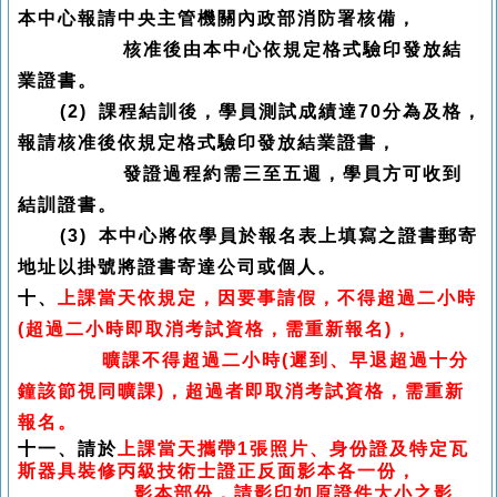
本中心報請中央主管機關內政部消防署核備，
核准後由本中心依規定格式驗印發放結
業證書。
(2)
課程結訓後，學員測試成績達70分為及格，
報請核准後依規定格式驗印發放結業證書，
發證過程約需三至五週，學員方可收到
結訓證書。
(3)
本中心將依學員於報名表上填寫之證書郵寄
地址以掛號將證書寄達公司或個人。
十、
上課當天依規定，因要事請假，不得超過二小時
(超過二小時即取消考試資格，需重新報名)，
曠課不得超過二小時(遲到、早退超過十分
鐘該節視同曠課)，超過者即取消考試資格，需重新
報名。
十一、請於
上課當天攜帶1張照片、身份證及特定瓦
斯器具裝修丙級技術士證正反面影本各一份，
影本部份，請影印如原證件大小之影