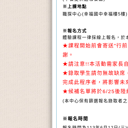
※上課地點
職探中心
(
幸福國中幸福樓5樓
)
※報名方式
體驗課程一律採線上報名，於
★課程開始前會寄送"行
謝。
★請注意!!本活動需家
★錄取學生請勿無故缺席
完成此程序者，將影響未
★候補名單將於6/25後
(
本中心保有篩選報名錄取者之
※報名時間
報名時間為
113
年6
月12
日(三)