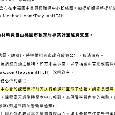
(五)公布在幸福國中首頁與職探中心粉絲團。如提前額滿將提前
acebook.com/TaoyuanHFJH
動材料費皆由桃園市教育局專案計畫經費支應。
地震、颱風
)
，將遵循桃園市政府放假公告，取消課程。
改及調整異動之權利，如有未盡事宜，以幸福國中官網或職探
ook.com/TaoyuanHFJH
)
說明為主。
學務必依約前往。
本中心會於課程進行前寄送行前通知至電子信箱，請家長留意
權益，課程當天請準時至本中心報到，為保障學習內容的完整，
室(如遲到請至警衛室通知)。
，請註明於報名表並事先通知職探中心。如未告知有任何學習困