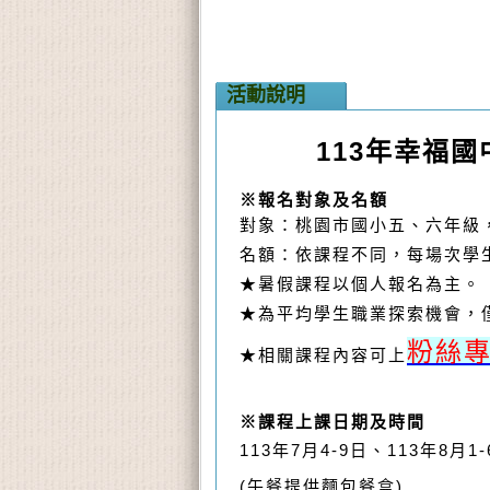
活動說明
113年幸福國
※報名對象及名額
對象：桃園市國小五、六年級
名額：依課程不同，每場次學
★暑假課程以個人報名為主。
★
為平均學生職業探索機會，
粉絲
★相關課程內容可上
※課程上課日期及時間
113
年7
月4-9
日、113年8
月1-
(午餐提供麵包餐盒)