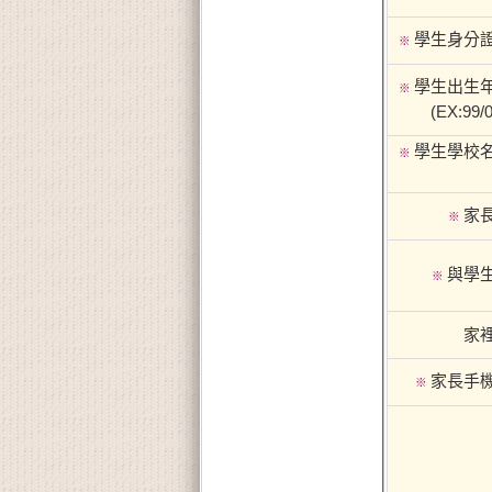
學生身分
※
學生出生
※
(EX:99/0
學生學校
※
家
※
與學
※
家
家長手
※