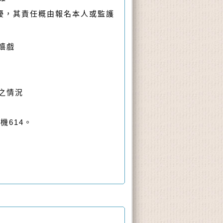
擾，其責任概由報名本人或監護
嬉
戲
之情況
機614
。