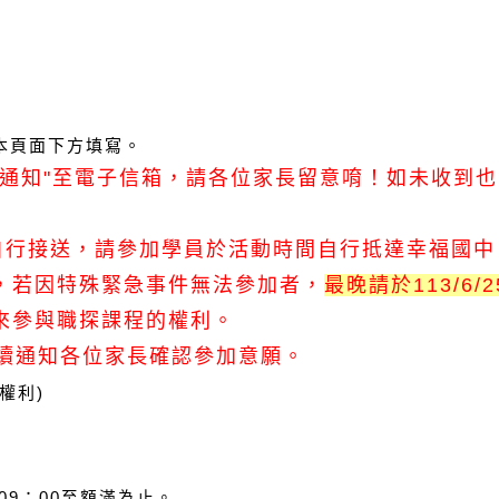
本頁面下方填寫。
前通知"至電子信箱，請各位家長留意唷！如未收到
長自行接送，請參加學員於活動時間自行抵達幸福國中
，若因特殊緊急事件無法參加者，
最晚請於113/6/2
來參與職探課程的權利。
陸續通知各位家長確認參加意願。
權利
)
09：00
至額滿為
止。