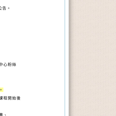
公告。
中心粉絲
。
課
程開始後
難、