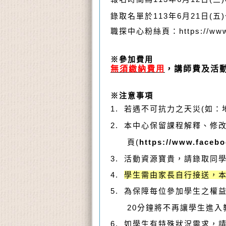
錄取名單於113年6月21日
職探中心粉絲頁：https://www.f
※參加費用
無須繳納費用
，講師費及活
※注意事項
1.
若遇不可抗力之天災
(
如：
2.
本中心保留課程解釋、修
頁
(
https://www.faceb
3.
活動資源寶貴，請錄取同
4.
學生需由家長自行接送，
5. 為保障每位參加學生之
20分鐘將不再讓學生進入教
6. 如學生有特殊狀況需求