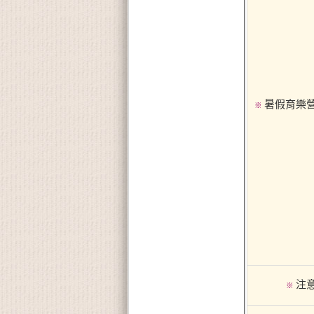
暑假育樂
※
注
※