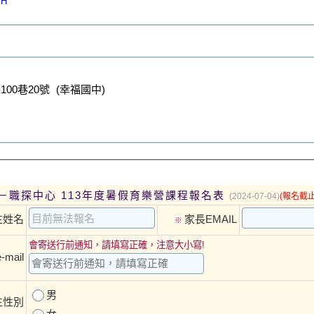
JH
0巷20號 (幸福國中)
－職探中心 113年度暑假育樂營課程報名表
(2024-07-04)
(報名截止
生姓名
家長EMAIL
※
會寄送行前通知，請填寫正確，注意大小寫!
mail
男
生性別