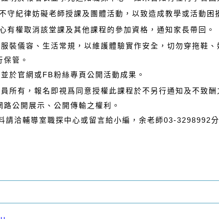
不守紀律妨礙老師授課及團體活動，以致造成教學或活動困
心有權取消該堂課及其他課程的參加資格，通知家長帶回。
注意服裝儀容、生活常規，以維護體驗實作安全，切勿穿拖鞋、
行保管。
，並於官網或
FB
粉絲專頁公開活動成果。
學員所有，報名即視爲同意授權此課程於不另行通知及不致酬
路公開展示、公開傳輸之權利。
料請洽輔導室職探中心或留言給小編，余老師
03-3298992
分