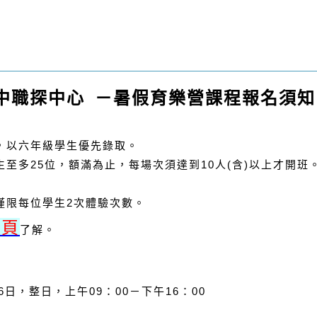
中職探中心
－暑
假育樂營課程
報名須知
，以六年級學生優先錄取
。
生
至多25
位，額滿為止，每場次須達到10人(含)以上才開班
僅限每位學生2次體驗次數。
專頁
了解。
6
日，整日，上午09
：0
0
－下午
16：00