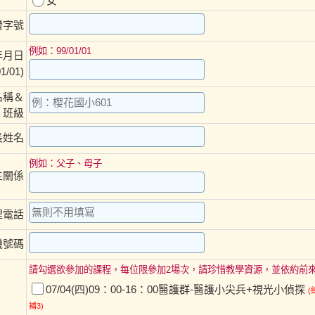
女
證字號
例如：99/01/01
年月日
1/01)
名稱＆
班級
長姓名
例如：父子、母子
生關係
裡電話
機號碼
請勾選欲參加的課程，每位限參加2場次，請珍惜教學資源，並依約前
07/04(四)09：00-16：00醫護群-醫護小尖兵+視光小偵探
(
補3)