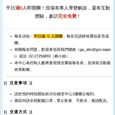
平日
滿5人
即開團！現場有專人導覽解說，還有互動
體驗，參訪
完全免費
！
報名須知：
平日滿 5 人開團
，報名完請靜候通知是否成
團。
有關報名問題，歡迎來信與我們聯絡（ga_atis@gov.taipe
i）或洽 02-27256893（賴小姐）。
本中心為控制人數將會視情況審核報名表，並保留活動最
終異動權。
|| 注意事項 ||
請於預約時段開始前10分鐘至中心1樓櫃台報到。
展區內請全程配戴口罩，禁止飲食、可飲水，敬請配合。
|| 交通方式 ||