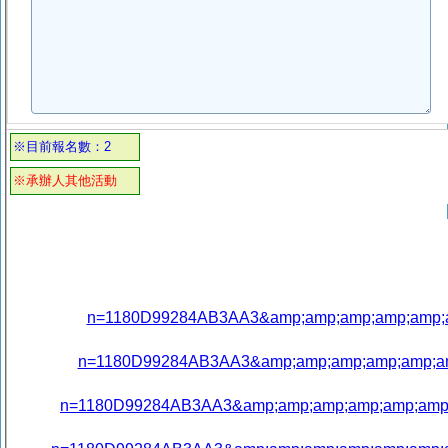
※目前報名數：2
※承辦人其他活動
n=1180D99284AB3AA3&amp;amp;amp;amp;amp;am
n=1180D99284AB3AA3&amp;amp;amp;amp;amp;amp
n=1180D99284AB3AA3&amp;amp;amp;amp;amp;amp;a