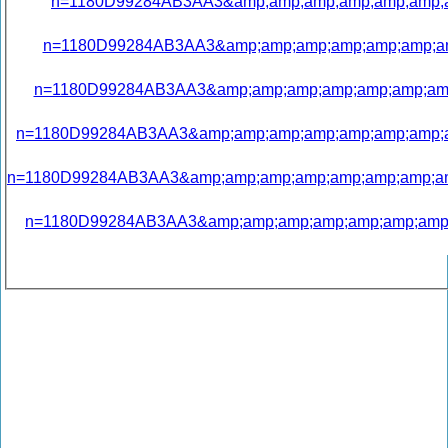
n=1180D99284AB3AA3&amp;amp;amp;amp;amp;amp;am
n=1180D99284AB3AA3&amp;amp;amp;amp;amp;amp;amp
n=1180D99284AB3AA3&amp;amp;amp;amp;amp;amp;amp;
n=1180D99284AB3AA3&amp;amp;amp;amp;amp;amp;amp;am
n=1180D99284AB3AA3&amp;amp;amp;amp;amp;amp;amp;amp
n=1180D99284AB3AA3&amp;amp;amp;amp;amp;amp;amp;a