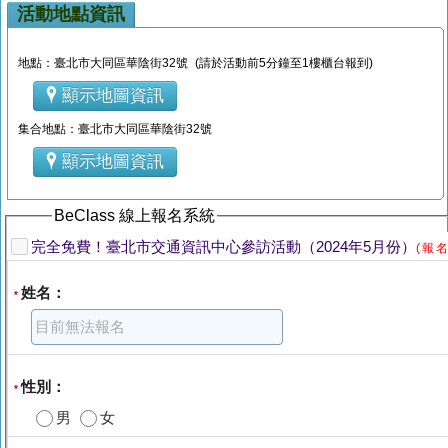
活動地點資訊
地點：臺北市大同區華陰街32號 (請於活動前5分鐘至1樓櫃台報到)
顯示地圖資訊
集合地點：臺北市大同區華陰街32號
顯示地圖資訊
BeClass 線上報名系統
完全免費！臺北市交通資訊中心參訪活動（2024年5月份）
(報
姓名：
*
性別：
*
男
女