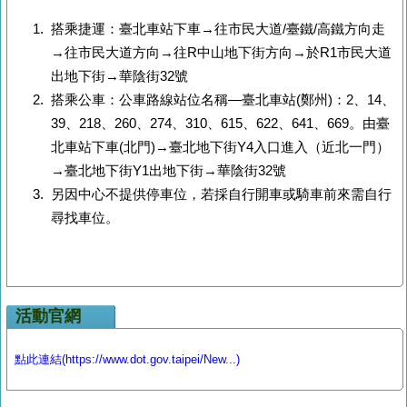
搭乘捷運：臺北車站下車→往市民大道/臺鐵/高鐵方向走
→往市民大道方向→往R中山地下街方向→於R1市民大道
出地下街→華陰街32號
搭乘公車：公車路線站位名稱—臺北車站(鄭州)：2、14、
39、218、260、274、310、615、622、641、669。由臺
北車站下車(北門)→臺北地下街Y4入口進入（近北一門）
→臺北地下街Y1出地下街→華陰街32號
另因中心不提供停車位，若採自行開車或騎車前來需自行
尋找車位。
活動官網
點此連結(https://www.dot.gov.taipei/New...)