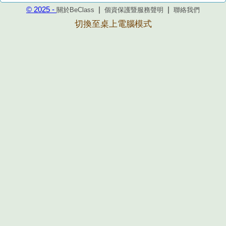
© 2025 -
|
|
關於BeClass
個資保護暨服務聲明
聯絡我們
切換至桌上電腦模式