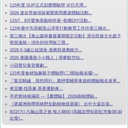
115年度 SUP立式划槳體驗營 ＠日月潭...
2026 達谷梵祕境探索暨夜間農遊體驗活動...
115/7、8月愛無盡藝術特展~藍晒DIY活動...
115年臺中市原鄉里山淨零行動教育工作坊第三梯次...
第三梯次【泰山森林書屋暑期限定活動】原住民族文化親子
密室逃脫～消失的排灣族三寶...
2026 0-3歲公益講座 適應與適應能力...
2026 萬國通路小小職人｜尋夢航空站...
小回聲兒童音樂劇...
115年度食材險趣親子體驗營(二)開始報名囉~...
『客庄騎緣．與您同行』萬巒電輔單車遊程體驗報名表單...
來宜蘭‧找茶趣 茶香運動會...
手把青秧插滿田 —【農體驗】 2026插秧體驗...
《婆羅洲熱帶雨林野生動植物巡迴展》 台中大遠百場...
8/22(六) 六龜山茶之旅 每人$800 (高鐵左營站彩虹市集08:30
出發)...