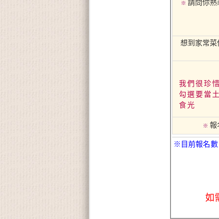
請問你熟
※
想到家常菜
我們很珍
勾選要當
食光
報
※
※目前報名數
如