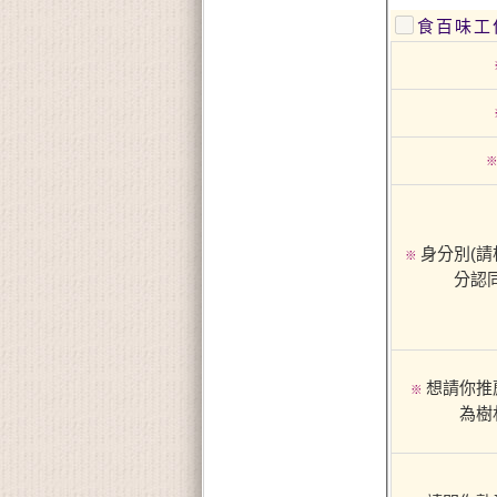
食百味工
身分別(請
※
分認
想請你推
※
為樹