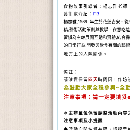
食物故事引導者：楊志雅老師
藝術家介紹：
FB
楊志雅,1989 年生於花蓮吉安
稿,藝術活動策劃與教學。在意吃這
習慣為主軸展開互動和實驗,結合
的日常行為,開發與飲食有關的藝術
地方上的人際關係。
備註：
請確實保留
四天
時間因工作坊
為鼓勵大家全程參與~全
注意事項：請一定要填妥e
＊主辦單位保留調整活動內容
注意事項及小提醒
◆活動空間名額有限，請提早