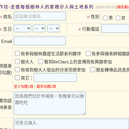
作坊-走進每個樹林人的家裡＠人與土地系列
(2024-05-07)
(報名截
姓名
性別
※
※
男
女
生日
行動電話
※
※
Email
※
有參與樹林農遊生活節系列夥伴
有參與楊老師相關
樹大人
看到BeClass上的宣傳而有興趣參加
根據身
有收到樹大人發出的分享而想參加
朋友轉傳此訊息
同勾選)
其它：
至少勾選1項、最多勾選2項
薦你認
林美食