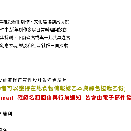
。從事視覺藝術創作、文化場域觀察與撰
件事,近年創作多以日常料理與飲食
採集採購、下廚煮食或與㇐起共桌進食
創意表現,樂於和社區∕社群㇐同探索
設計流程連貫性設計報名體驗喔~~
勤者可以獲得在地食物情報誌乙本與綠色植栽乙份)
mail 確認名額回信與行前通知 皆會由電子郵件
之權利
報名