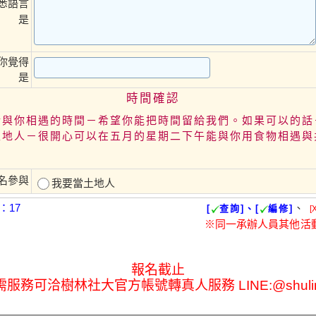
悉語言
是
你覺得
是
時間確認
惜與你相遇的時間－希望你能把時間留給我們。如果可以的話
土地人－很開心可以在五月的星期二下午能與你用食物相遇與
名參與
我要當土地人
：17
、
[
查詢]、[
編修]
[
※同一承辦人員其他活
報名截止
需服務可洽樹林社大官方帳號轉真人服務 LINE:@shulin