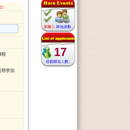
止)
17
課程
而想參加