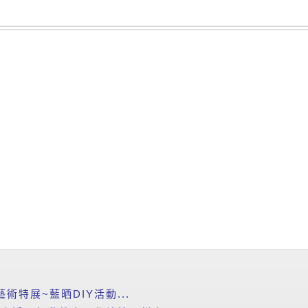
藝術特展~藍晒DIY活動...