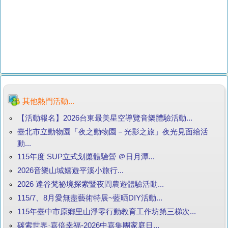
其他熱門活動...
【活動報名】2026台東最美星空導覽音樂體驗活動...
臺北市立動物園「夜之動物園－光影之旅」夜光見面繪活
動...
115年度 SUP立式划槳體驗營 ＠日月潭...
2026音樂山城嬉遊平溪小旅行...
2026 達谷梵祕境探索暨夜間農遊體驗活動...
115/7、8月愛無盡藝術特展~藍晒DIY活動...
115年臺中市原鄉里山淨零行動教育工作坊第三梯次...
碳索世界·嘉倍幸福-2026中嘉集團家庭日...