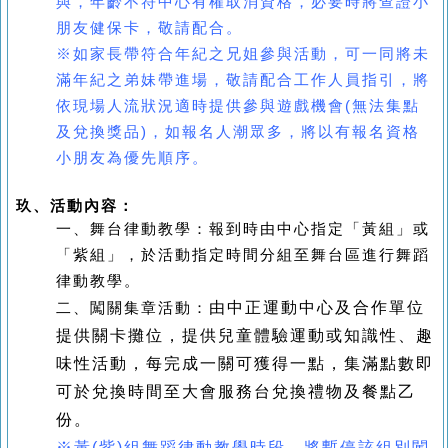
與，年齡不符中心有權取消資格，必要時將查證小
朋友健保卡，敬請配合。
※如家長帶符合年紀之兄姐參與活動，可一同將未
滿年紀之弟妹帶進場，
敬請配合工作人員指引，
將
依現場人流狀況適時提供參與遊戲機會(無法集點
及兌換獎品)，如報名人潮眾多，將以有報名資格
小朋友為優先順序。
玖、
活動內容：
一、舞台律動教學：
報到時由中心指定「黃組」或
「紫組」，於活動指定時間分組至舞台區進行舞蹈
律動教學。
由中正運動中心及合作單位
二
、
闖關集章活動：
提供關卡攤位，提供兒童體驗運動或知識性、趣
味性活動，每完成一關可獲得一點，集滿點數即
可於兌換時間至大會服務台兌換禮物及餐點乙
份。
※黃(紫)組舞蹈律動教學時段，將暫停該組別闖