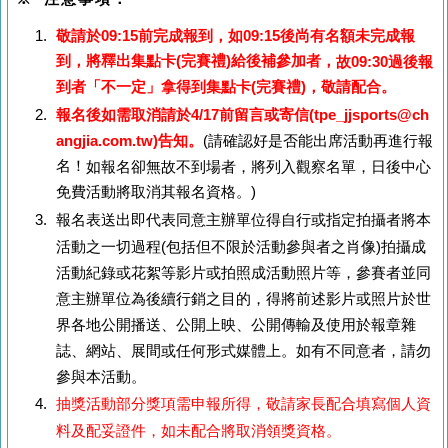
敬請於09:15前完成報到，如09:15後尚有名額未完成報
到，將釋出集點卡(完賽禮)給後補參加者，
故09:30過後報
到者「不一定」拿得到集點卡(完賽禮)，敬請配合。
報名後如需取消請於4/17前留言或寄信
(
tpe_jjsports@ch
angjia.com.tw)告知。
(
請確認好是否能出席活動再進行報
名！
如報名卻無故不到場者，將列入觀察名單，日後中心
免費活動將取消其報名資格。)
報名表送出即代表同意主辦單位得自行或指定拍攝者將本
活動之一切過程
(
包括但不限於活動參與者之肖像
)
拍攝成
活動紀錄或花絮等影片或拍照成活動照片等，參賽者並同
意主辦單位為後續行銷之目的，得將前述影片或照片於世
界各地公開播送、公開上映、公開傳輸及使用於報章雜
誌、網站、展間或任何形式媒體上。如有不同意者，請勿
參與本活動。
抽獎活動部分獎項需申報所得，敬請家長配合填寫個人資
料及配妥證件，如未配合將取消領獎資格。