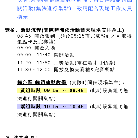
關活動(無法進行集點)，敬請配合現場工作人員
指示。
壹拾、
活動流程
(
實際時間依活動當天現場安排為主
)
08:45 開放報到 (須於09:15前完成報到才可取得
集點卡及完賽禮)
09:00 開放入場
09:00
～
11:40 闖關活動
11:20
～
11:50 抽獎活動(需在場才可領獎)
11:30～12:00 開放兌換完賽禮&完賽餐點
舞台區-舞蹈律動教學
(實際時間依現場為主)
：
黃組時段 09:15 ～ 09:45
(此時段黃組將無
法進行闖關集點)
紫組時段 10:15 ～ 10:45
(此時段紫組將無
法進行闖關集點)
※ 注意事項：