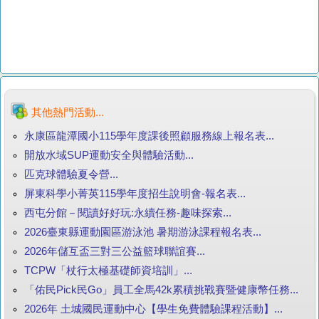
其他熱門活動...
永康區龍潭國小115學年度課後照顧服務線上報名表...
開放水域SUP運動安全與體驗活動...
匹克球體驗夏令營...
屏東科學小菁英115學年度招生說明會-報名表...
西屯分館－閱讀好好玩:永續任務-趣味探索...
2026臺東縣運動園區游泳池 暑期游泳課程報名表...
2026年儲互盃三對三公益籃球聯誼賽...
TCPW「杖行太極基礎師資培訓」...
「佑民Pick民Go」員工全馬42k累積挑戰賽暨健康幣任務...
2026年 土城國民運動中心【學生免費體驗課程活動】...