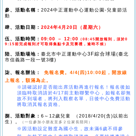
參、
活動名稱：
2024
中正運動中心
運動公園-兒童節活
動
肆、
活動日期：
2024
年
4月20日
（星期六）
伍、
活動時間：
09:00 – 12:00
（08:45開放報到，
須於0
9:15前完成報到才可取得集點卡及完賽禮，逾時不候）
3F綜合球場
陸、
活動場地：
臺北市中正運動中心
(臺北
市信義路一段一號3樓)
柒、報名辦法：
免報名費。
4/4(四)10:00起，
開放線
上報名，額滿為止。
※請確認好是否能出席活動再進行報名！報名後如
須臨時取消請於4/17前主動聯繫中心，
如報名卻無
故不到場者，將列入觀察名單，日後中心免費活動
將取消其報名資格。
捌、
活動對象：
6～12
歲兒童 （2018/4/20(含)以前出
生）。
（一位參加小朋友至多２位家長陪同）
※因活動設定難度為國小生，故未滿6歲不得參