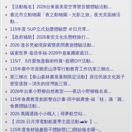
【活動報名】2026台東最美星空導覽音樂體驗活動...
臺北市立動物園「夜之動物園－光影之旅」夜光見面繪活
動...
115年度 SUP立式划槳體驗營 ＠日月潭...
【政府補助】2026泰安文化生態輕旅行...
2026 達谷梵祕境探索暨夜間農遊體驗活動...
碳索世界·嘉倍幸福-2026中嘉集團家庭日...
115/7、8月愛無盡藝術特展~藍晒DIY活動...
115年臺中市原鄉里山淨零行動教育工作坊第三梯次...
第三梯次【泰山森林書屋暑期限定活動】原住民族文化親子
密室逃脫～消失的排灣族三寶...
2026年台東小野柳自然教室——夜訪小野柳報名表...
115年食農教育創新整合計畫-田中鎮農會-福「桂」滿「圓」
食農體驗活動...
2026 萬國通路小小職人｜尋夢航空站...
【 2026 日月潭電動船夏季主題活動🛥️💫 】...
115年度食材險趣親子體驗營(二)開始報名囉~...