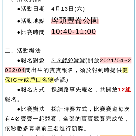
●活動日期：4月13日(六)
埤頭豐崙公園
●活動地點：
10:40-11:00
●比賽時間：
二、活動辦法
●報名對象：
2-3歲
的寶寶
(開放
2021/04~2
022/04
間出生的寶寶報名，須於報到時提供
健
保IC卡
或
戶口名簿
確認)
●報名方式：採網路事先報名，共開放
12組
報名。
●比賽辦法：採計時賽方式，比賽賽道每次
有4名寶寶一起競賽，全部的寶寶競賽完成後，
依秒數多寡取前三名進行頒獎
。