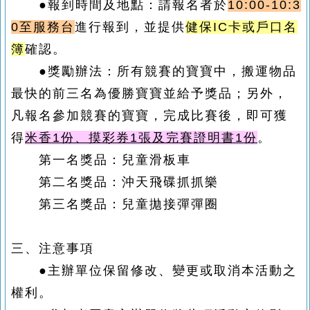
●報到時間及地點：請報名者於
10:00-10:3
0至服務台
進行報到，並
提供
健保IC卡
或
戶口名
簿
確認。
●獎勵辦法：所有競賽的寶寶中，搬運物品
最快的前三名為優勝寶寶並給予獎品；另外，
凡報名參加競賽的寶寶，完成比賽後，即可獲
得
米香1份、摸彩券1張及完賽證明書1份
。
第一名獎品：兒童滑板車
第二名獎品：沖天飛碟抓抓樂
第三名獎品：兒童拋接彈彈圈
三、注意事項
●主辦單位保留修改、變更或取消本活動之
權利。