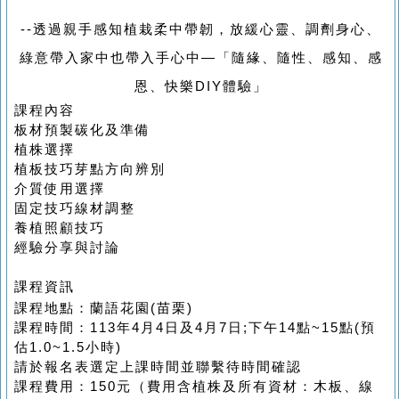
--透過親手感知植栽柔中帶韌，放緩心靈、調劑身心、
綠意帶入家中也帶入手心中—「隨緣、隨性、感知、感
恩、快樂DIY體驗」
課程內容
板材預製碳化及準備
植株選擇
植板技巧芽點方向辨別
介質使用選擇
固定技巧線材調整
養植照顧技巧
經驗分享與討論
課程資訊
課程地點：蘭語花園(苗栗)
課程時間：113年4月4日及4月7日;下午14點~15點(預
估1.0~1.5小時)
請於報名表選定上課時間並聯繫待時間確認
課程費用：150元（費用含植株及所有資材：木板、線