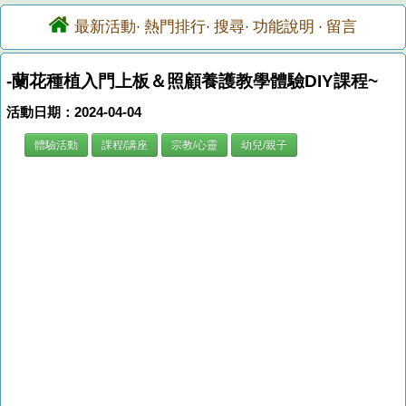
最新活動
熱門排行
搜尋
功能說明
留言
·
·
·
·
-蘭花種植入門上板＆照顧養護教學體驗DIY課程~
活動日期：2024-04-04
體驗活動
課程/講座
宗教/心靈
幼兒/親子