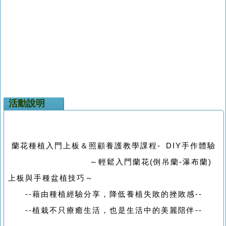
活動說明
蘭花種植入門上板＆照顧養護教學課程- DIY手作體驗
～輕鬆入門蘭花(倒吊蘭-瀑布蘭)
上板與手種盆植技巧～
--藉由種植經驗分享，降低養植失敗的挫敗感--
--植栽不只療癒生活，也是生活中的美麗陪伴--