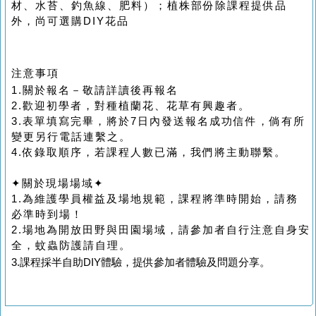
材、水苔、釣魚線、肥料）；植株部份除課程提供品
外，尚可選購DIY花品
注意事項
1.關於報名－敬請詳讀後再報名
2.歡迎初學者，對種植蘭花、花草有興趣者。
3.表單填寫完畢，將於7日內發送報名成功信件，倘有所
變更另行電話連繫之。
4.依錄取順序，若課程人數已滿，我們將主動聯繫。
✦關於現場場域✦
1.為維護學員權益及場地規範，課程將準時開始，請務
必準時到場！
2.場地為開放田野與田園場域，請參加者自行注意自身安
全，蚊蟲防護請自理。
3.課程採半自助DIY體驗，提供參加者體驗及問題分享。