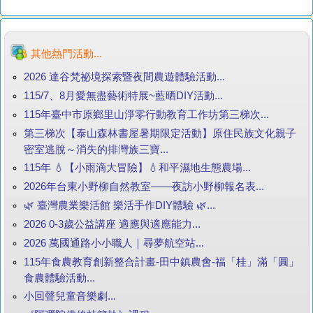
其他熱門活動...
2026 達谷梵祕境探索暨夜間農遊體驗活動...
115/7、8月愛無盡藝術特展~藍晒DIY活動...
115年臺中市原鄉里山淨零行動教育工作坊第三梯次...
第三梯次【泰山森林書屋暑期限定活動】原住民族文化親子
密室逃脫～消失的排灣族三寶...
115年 💧【小雨滴大冒險】💧和平濕地生態農場...
2026年台東小野柳自然教室——夜訪小野柳報名表...
🌿 臺灣農業樂活館 樂活手作DIY體驗 🌿...
2026 0-3歲公益講座 適應與適應能力...
2026 萬國通路小小職人｜尋夢航空站...
115年食農教育創新整合計畫-田中鎮農會-福「桂」滿「圓」
食農體驗活動...
小回聲兒童音樂劇...