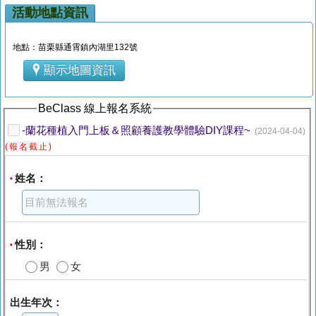
活動地點資訊
地點：苗栗縣通霄鎮內湖里132號
顯示地圖資訊
BeClass 線上報名系統
-蘭花種植入門上板＆照顧養護教學體驗DIY課程~
(2024-04-04)
(報名截止)
姓名：
*
性別：
*
男
女
出生年次：