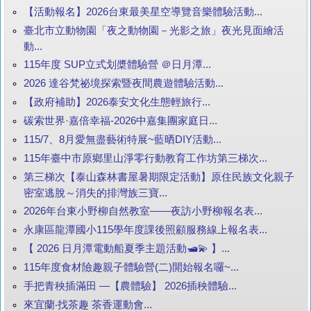
【活動報名】2026台東最美星空導覽音樂體驗活動...
臺北市立動物園「夜之動物園－光影之旅」夜光見面繪活
動...
115年度 SUP立式划槳體驗營 ＠日月潭...
2026 達谷梵祕境探索暨夜間農遊體驗活動...
【政府補助】2026泰安文化生態輕旅行...
碳索世界·嘉倍幸福-2026中嘉集團家庭日...
115/7、8月愛無盡藝術特展~藍晒DIY活動...
115年臺中市原鄉里山淨零行動教育工作坊第三梯次...
第三梯次【泰山森林書屋暑期限定活動】原住民族文化親子
密室逃脫～消失的排灣族三寶...
2026年台東小野柳自然教室——夜訪小野柳報名表...
永康區龍潭國小115學年度課後照顧服務線上報名表...
【 2026 日月潭電動船夏季主題活動🛥️💫 】...
115年度食材險趣親子體驗營(二)開始報名囉~...
手把青秧插滿田 —【農體驗】 2026插秧體驗...
來宜蘭‧找茶趣 茶香運動會...