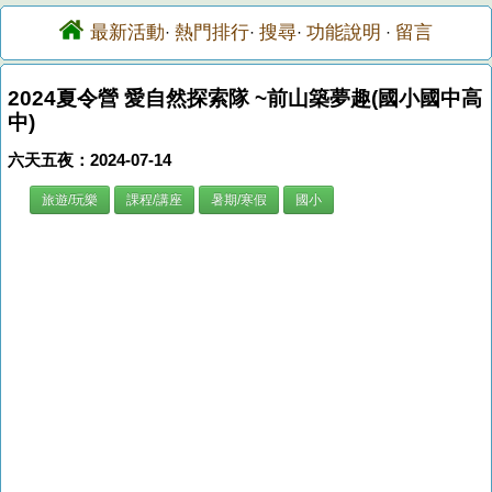
最新活動
熱門排行
搜尋
功能說明
留言
·
·
·
·
2024夏令營 愛自然探索隊 ~前山築夢趣(國小國中高
中)
六天五夜：2024-07-14
旅遊/玩樂
課程/講座
暑期/寒假
國小