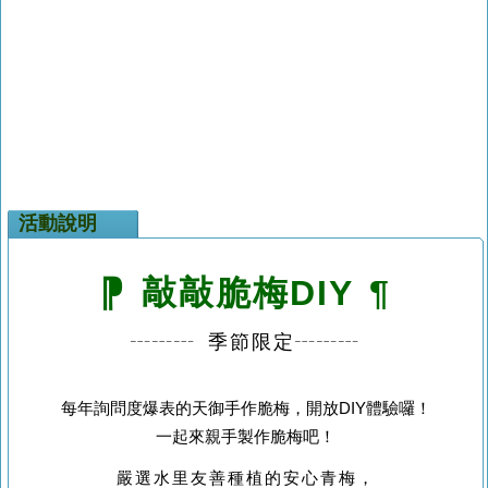
活動說明
⁋
敲敲脆梅DIY
¶
┄┄┄ 季節限定┄┄┄
每年詢問度爆表的天御手作脆梅，開放DIY體驗囉！
一起來親手製作脆梅吧！
嚴選水里友善種植的安心青梅，