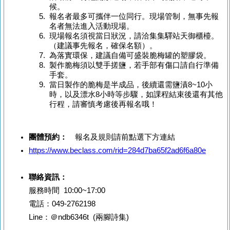
候。
報名者最多可攜伴一位同行。現場管制，無事先報
名者無法進入活動現場。
現場報名須視當日狀況，請洽集集驛站天御櫃檯。
（建議事先報名，確保名額）。
為落實環保，建議自備可盛裝脆梅罐的塑膠袋。
製作脆梅須以雙手搓鹽，若手部有傷口請自行準備
手套。
當日製作的脆梅是半成品，後續還需鹽漬8~10小
時，以及漂水8小時等步驟，如課程結束後還有其他
行程，請審慎考慮後再報名哦！
團體預約：
報名及規則請前點選下方連結
https://www.beclass.com/rid=284d7ba65f2ad6f6a80e
聯絡資訊：
服務時間 10:00~17:00
電話：049-2762198
Line：＠ndb6346t (兩腳詩集)