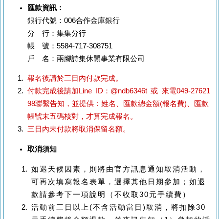
匯款
資訊：
銀行代號：006合作金庫銀行
分 行：集集分行
帳 號：5584-717-308751
戶 名：兩腳詩集休閒事業有限公司
報名後請於三日內付款完成。
付款完成後請加Line ID：@ndb6346t 或 來電049-27621
98聯繫告知，並提供：姓名、匯款總金額(報名費)、匯款
帳號末五碼核對，才算完成報名。
三日內未付款將取消保留名額。
取消須知
如遇天候因素，則將由官方訊息通知取消活動，
可再次填寫報名表單，選擇其他日期參加；如退
款請參考下一項說明（不收取30元手續費）
活動前三日以上(不含活動當日)取消，將扣除30