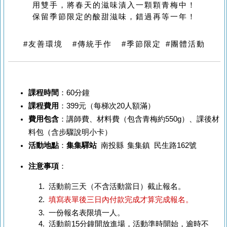
用雙手，將春天的滋味漬入一顆顆青梅中！
保留季節限定的酸甜滋味，
錯過再等一年！
#友善環境 #傳統手作 #季節限定 #團體活動
課程時間
：60分鐘
課程費用
：399元（每梯次20人額滿）
費用包含
：講師費、材料費（包含青梅約550g）
、課後材
料包（含步驟說明小卡）
活動地點
：
集集驛站
南投縣
集集鎮 民生路162號
注意事項
：
活動前三天（不含活動當日）截止報名。
填寫表單後三日內付款完成才算完成報名。
一份報名表限填一人。
活動前15分鐘開放進場，活動準時開始，逾時不