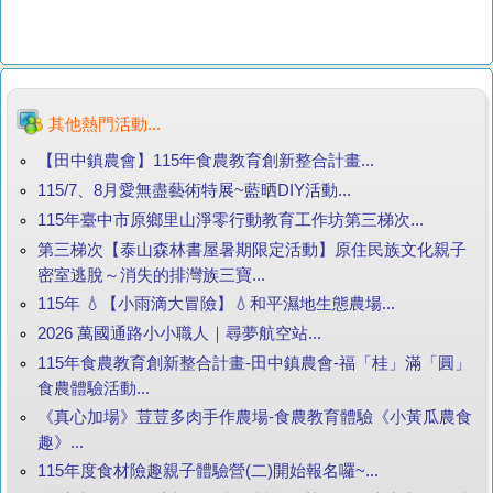
其他熱門活動...
【田中鎮農會】115年食農教育創新整合計畫...
115/7、8月愛無盡藝術特展~藍晒DIY活動...
115年臺中市原鄉里山淨零行動教育工作坊第三梯次...
第三梯次【泰山森林書屋暑期限定活動】原住民族文化親子
密室逃脫～消失的排灣族三寶...
115年 💧【小雨滴大冒險】💧和平濕地生態農場...
2026 萬國通路小小職人｜尋夢航空站...
115年食農教育創新整合計畫-田中鎮農會-福「桂」滿「圓」
食農體驗活動...
《真心加場》荳荳多肉手作農場-食農教育體驗《小黃瓜農食
趣》...
115年度食材險趣親子體驗營(二)開始報名囉~...