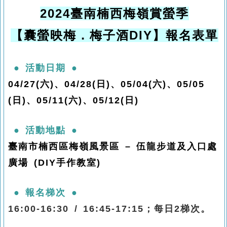
2024
臺南楠西梅嶺賞螢季
【囊螢映梅．梅子酒
DIY
】報名表單
●
活動日期
●
04/27(
六
)
、
04/28(
日
)
、
05/04(
六
)
、
05/05
(
日
)
、
05/11(
六
)
、
05/12(
日
)
●
活動地點
●
臺南市楠西區梅嶺風景區
–
伍龍步道及入口處
廣場
(DIY
手作教室
)
●
報名梯次
●
16:00-16:30 / 16:45-17:15
；每日
2
梯次。