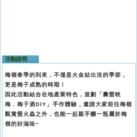
活動說明
梅嶺
春季的到來，不僅是火金姑出沒的季節，
更是梅子成熟的時期！
因此活動結合在地產業特色，規劃「囊螢映
梅．梅子酒
DIY
」手作體驗，邀請大家前往梅嶺
觀賞螢火蟲之外，也能一起親手釀一瓶屬於梅
嶺的好滋味
~