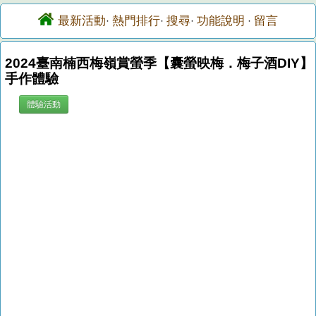
最新活動
熱門排行
搜尋
功能說明
留言
·
·
·
·
2024臺南楠西梅嶺賞螢季【囊螢映梅．梅子酒DIY】
手作體驗
體驗活動