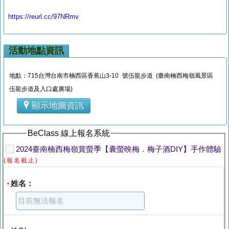
https://reurl.cc/97NRmv
活動地點資訊
地點：715台灣台南市楠西區香蕉山3-10 號伍龍步道 (臺南楠西梅嶺風景區
伍龍步道及入口處廣場)
顯示地圖資訊
BeClass 線上報名系統
2024臺南楠西梅嶺賞螢季【囊螢映梅．梅子酒DIY】手作體驗
(報名截止)
姓名：
*