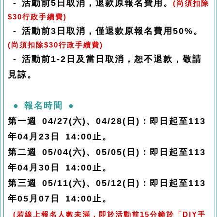
-
活動前
5
日取消，退款原報名費用。
(
尚須扣除
$30
行政手續費
)
-
活動前
3
日取消，僅退款原報名費用
50%
。
(
尚須扣除
$30
行政手續費
)
-
活動前
1-2
日及當日取消，恕不退款，敬請
見諒。
●
報名時間
●
第一週
04/27(
六
)
、
04/28(
日
)
：即日起至
113
年
04
月
23
日
14:00
止。
第二週
05/04(
六
)
、
05/05(
日
)
：即日起至
113
年
04
月
30
日
14:00
止。
第三週
05/11(
六
)
、
05/12(
日
)
：即日起至
113
年
05
月
07
日
14:00
止。
(
若線上報名人數未滿，即於活動前
15
分鐘於「
DIY
手