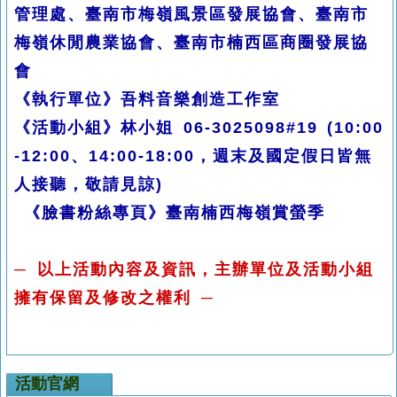
管理處、臺南市梅嶺風景區發展協會、臺南市
梅嶺休閒農業協會、臺南市楠西區商圈發展協
會
《執行單位》吾料音樂創造工作室
《活動小組》林小姐
06-3025098#19 (10:00
-12:00
、
14:00-18:00
，週末及國定假日皆無
人接聽，敬請見諒
)
《臉書粉絲專頁》臺南楠西梅嶺賞螢季
─
以上活動內容及資訊，主辦單位及活動小組
擁有保留及修改之權利
─
活動官網