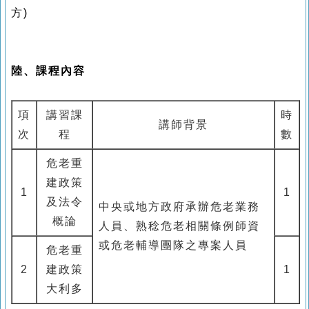
方)
陸、課程內容
項
講習
課
時
講師背景
次
程
數
危老重
建政策
1
1
及法令
中央或地方政府承辦危老業務
概論
人員、熟稔危老相關條例師資
或危老輔導團隊之專案人員
危老重
2
建政策
1
大利多