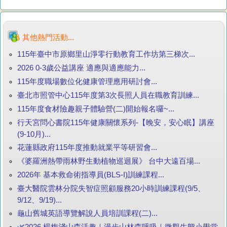
其他熱門活動...
115年臺中市原鄉里山淨零行動教育工作坊第三梯次...
2026 0-3歲公益講座 適應與適應能力...
115年度職場數位化健康管理應用研討會...
臺北市照管中心115年度第3次長照人員在職教育訓練...
115年度食材險趣親子體驗營(二)開始報名囉~...
行天宮問心書院115年健康關懷系列-【晚安，安心眠】講座
(9-10月)...
花蓮縣政府115年度推動就業平等研習會...
《婆羅洲熱帶雨林野生動植物巡迴展》 台中大遠百場...
2026年 基本救命術指導員(BLS-I)訓練課程...
臺大醫院雲林分院失智症照顧服務20小時訓練課程(9/5、
9/12、9/19)...
龜山舊城英語導覽解說人員培訓課程(二)...
🌿2026 楊梅淺山森活趣｜漫步山林森呼吸｜微觀生態小學堂