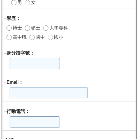
男
女
學歷：
*
博士
碩士
大學專科
高中職
國中
國小
身分證字號：
*
Email：
*
行動電話：
*