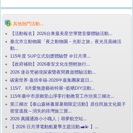
其他熱門活動...
【活動報名】2026台東最美星空導覽音樂體驗活動...
臺北市立動物園「夜之動物園－光影之旅」夜光見面繪活
動...
115年度 SUP立式划槳體驗營 ＠日月潭...
【政府補助】2026泰安文化生態輕旅行...
2026 達谷梵祕境探索暨夜間農遊體驗活動...
碳索世界·嘉倍幸福-2026中嘉集團家庭日...
115/7、8月愛無盡藝術特展~藍晒DIY活動...
115年臺中市原鄉里山淨零行動教育工作坊第三梯次...
第三梯次【泰山森林書屋暑期限定活動】原住民族文化親子
密室逃脫～消失的排灣族三寶...
2026 萬國通路小小職人｜尋夢航空站...
【 2026 日月潭電動船夏季主題活動🛥️💫 】...