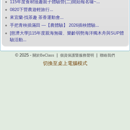
115年度食材險趣親子體驗營(二)開始報名囉~...
0820下營農遊輕旅行...
來宜蘭‧找茶趣 茶香運動會...
手把青秧插滿田 —【農體驗】 2026插秧體驗...
[慈濟大學]115年度親海無礙、樂齡弱勢海洋獨木舟與SUP體
驗活動...
© 2025 -
|
|
關於BeClass
個資保護暨服務聲明
聯絡我們
切換至桌上電腦模式