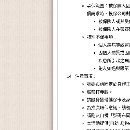
承保範圍：被保險人
償請求時，投保公司
被保險人或其受
被保險人在競賽
特別不保事項：
個人疾病導致運
因個人體質或因
疾患所引起之病
跑友如遇與跟第
注意事項：
號碼布請固定於身體
嚴禁打赤膊。
請隨身攜帶健保卡及
為推廣環保意識，請
請跑友自備「號碼布
本活動提供(自助式)