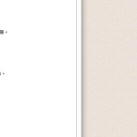
帶。
布。