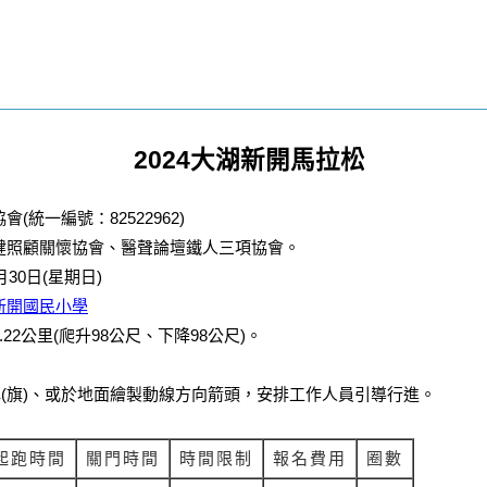
2024大湖新開馬拉松
統一編號：82522962)
健照顧關懷協會、醫聲論壇鐵人三項協會。
30日(星期日)
新開國民小學
22公里(爬升98公尺、下降98公尺)。
(旗)、或於地面繪製動線方向箭頭，安排工作人員引導行進。
起跑時間
關門時間
時間限制
報名費用
圈數