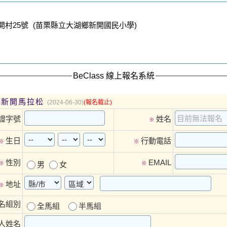
開村25號 (苗栗縣立大湖鄉新開國民小學)
BeClass 線上報名系統
大湖新開馬拉松
(2024-06-30)
(報名截止)
證字號
姓名
※
生日
行動電話
※
※
性別
EMAIL
※
男
女
※
地址
※
名組別
全馬組
半馬組
人姓名