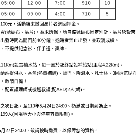
05:00
12:00
7:00
910
10
05:00
09:00
4:00
710
5
100元，活動結束繳回晶片者退回押金。
資(號碼布、晶片)。為求環保，請自備號碼布固定別針、晶片綁紮束
出發時間為關門前40分鐘，逾時者禁止出發，並取消成績。
保，不提供紀念衫、伴手禮、獎牌。
11Km)設置補水站，每一圈於起終點設補給站(里程4.22Km)。
給站提供水、香蕉(熱量補給)、鹽巴、降溫水、凡士林、3M透氣貼
求，敬請自備！
配置護理師或機巡救護(配AED)2人(輛)。
次日起，至113年5月24日24:00、額滿或日期到為止。
199人(因場地大小與停車容量限制)。
5月27日24:00，敬請按時繳費，以保障您的資格。