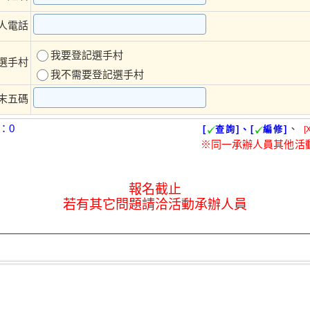
人電話
我要登記選手村
選手村
我不需要登記選手村
末五碼
：0
、
[
查詢]、[
編修]
[
※同一承辦人員其他活
報名截止
若有其它問題請洽活動承辦人員