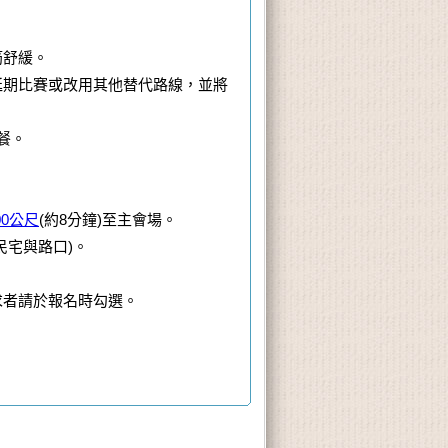
筋舒緩。
延期比賽或改用其他替代路線，並將
餐。
00公尺
(約8分鐘)至主會場。
民宅與路口)。
需求者請於報名時勾選。