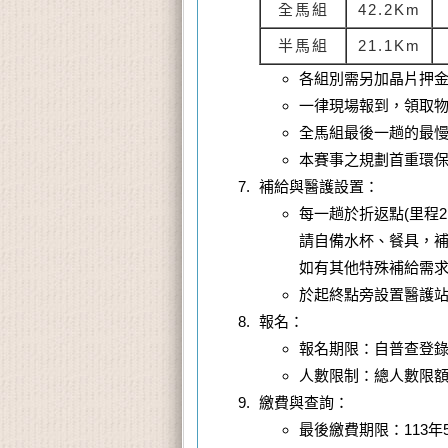
全馬組
42.2Km
半馬組
21.1Km
各組別需另加晶片押金
一律現場報到，領取物
全馬組最後一趟的最慢
本賽事之規劃首重環
補給與醫護設置：
每一趟於折返點(里程2.
請自備水杯、餐具，補
如有其他特殊補給需
於起終點旁設置醫護站，
報名：
報名期限：自普查登錄之
人數限制：總人數限額
繳費與查詢：
最後繳費期限：113年