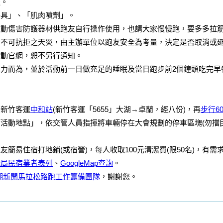
篷。
餐具」、「肌肉噴劑」。
運動傷害防護器材供跑友自行操作使用，也請大家慢慢跑，要多多拉
力不可抗拒之天災，由主辦單位以跑友安全為考量，決定是否取消或
活動官網，恕不另行通知。
力而為，並於活動前一日做充足的睡眠及當日跑步前2個鐘頭吃完早
：新竹客運
中和站
(新竹客運「5655」大湖→卓蘭，經八份)，再
步行6
活動地點」，依交管人員指揮將車輛停在大會規劃的停車區塊(勿擋
友簡易住宿打地鋪(或宿營)，每人收取100元清潔費(限50名)，有
光局民宿業者表列
、
GoogleMap查詢
。
湖新開馬拉松路跑工作籌備團隊
，謝謝您。