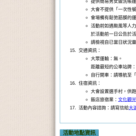
提供簡易男女盥洗帳
大會不提供「一次性
會場備有鬆弛筋膜的
活動前如遇颱風等人
於活動前一日公告於
請檢視自已當日狀況量
交通資訊：
大眾運輸：無。
距離最短的公車站牌
自行開車：請導航至「
住宿資訊：
大會設置選手村，供跑
飯店旅宿業：
文化觀
活動內容諮詢：請寫信給
大
活動地點資訊