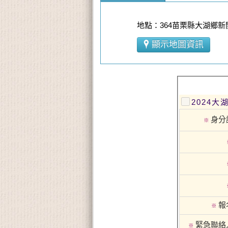
地點：364苗栗縣大湖鄉新
顯示地圖資訊
2024
身分
※
報
※
緊急聯絡
※