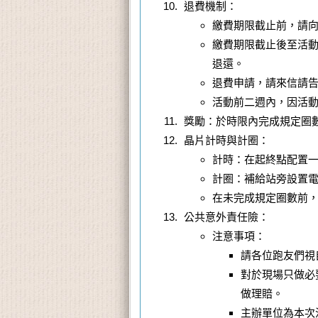
退費機制：
繳費期限截止前，請
繳費期限截止後至活
退還。
退費申請，請來信請告
活動前二週內，因活
獎勵：於時限內完成規定圈
晶片計時與計圈：
計時：在起終點配置
計圈：補給站旁設置
在未完成規定圈數前
公共意外責任險：
注意事項：
請各位跑友們視
對於現場只做必
做理賠。
主辦單位為本次