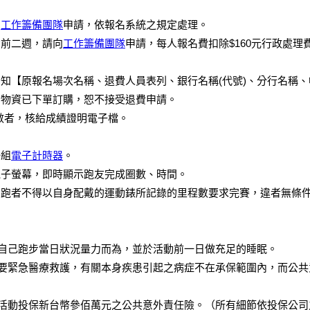
向
工作籌備團隊
申請，依報名系統之規定處理。
動前二週，請向
工作籌備團隊
申請，每人報名費扣除$160元行政處理
知【原報名場次名稱、退費人員表列、銀行名稱(代號)、分行名稱
動物資已下單訂購，恕不接受退費申請。
數者，核給成績證明電子檔。
一組
電子計時器
。
電子螢幕，即時顯示跑友完成圈數、時間。
，跑者不得以自身配戴的運動錶所記錄的里程數要求完賽，違者無條
自己跑步當日狀況量力而為，並於活動前一日做充足的睡眠。
要緊急醫療救護，有關本身疾患引起之病症不在承保範圍內，而公共
活動投保新台幣參佰萬元之公共意外責任險。（所有細節依投保公司