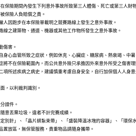
因在保險期間內發生下列意外事故所致第三人體傷、死亡或第三人財
對被保險人負賠償之責。
僱人因跑步在本保險單載明之競賽路線上發生之意外事故。
路線之建築物、通道、機器或其他工作物所發生之意外事故。
動傷害。
自身心血管所致之症狀，例如休克、心臟症、糖尿病、熱衰竭、中暑
症將不在保險範圍內，而公共意外險只承擔因外來意外所受之傷害理
二項所述疾病之病史，建議慎重考慮自身安全，自行加保個人人身意
正面，以利裁判識別。
身分證件。
勿隨意丟棄垃圾，違者不計完賽成績。
固定別針」、「晶片綁紮束帶」、「盛裝降溫冰塊的容器」、「環保
物品置放區，無保管服務，貴重物品請隨身攜帶。