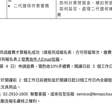
․如何計算勞退金、補扣勞
● 二代健保作業實務
․如何設定、處理二代健保
費
內完成繳費才算報名成功（填寫完成報名表，方可保留席次，繳
寄到報名表上
發票收件人Email信箱
。
第 4 日）申請退費，需酌收10%手續費。開課日前 3 個工作
於開課前 2 個工作日前通知並於開課日起10個工作日內全額
及文具用品。
2910-1600 聯繫客服，或來信至信箱 service@femasclou
活動及報名審核之權利。