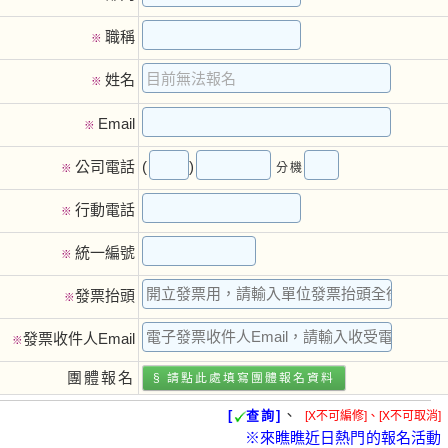
職稱
※
姓名
※
Email
※
(
)
公司電話
分機
※
行動電話
※
統一編號
※
發票抬頭
※
發票收件人Email
※
團體報名
§ 請點此處填寫團體報名資料
、
[
查詢]
[X不可編修]、[X不可取消]
※來瞧瞧近日熱門的報名活動