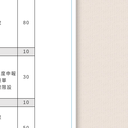
放
80
10
年度申報
30
憑單
權限設
10
保
50