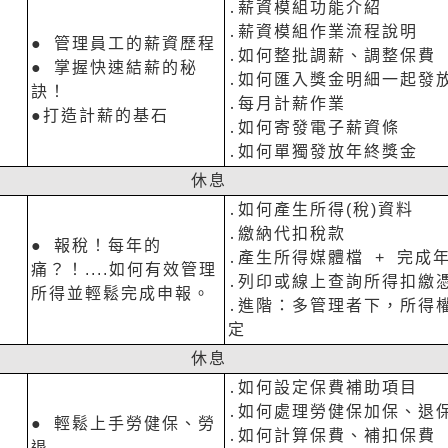
․薪資模組功能介紹
․薪資模組作業流程說明
● 管理員工的薪資歷程
․如何整批調薪、調整保費
● 掌握快速結薪的秘
․如何匯入獎金明細一起發
訣！
․每月計薪作業
●打造計薪的基石
․如何寄發電子薪資條
․如何單獨發放年終獎金
休息
․如何產生所得(稅)資料
․繳納代扣稅款
● 報稅！每年的
․產生所得媒體檔 + 完成
痛？！....如何有效管理
․列印或線上查詢所得扣繳
所得並輕鬆完成申報。
․進階：多管理者下，所得
定
休息
․如何設定保費補助項目
․如何處理勞健保加保、退
● 輕鬆上手勞健保、勞
․如何計算保費、補扣保費
退