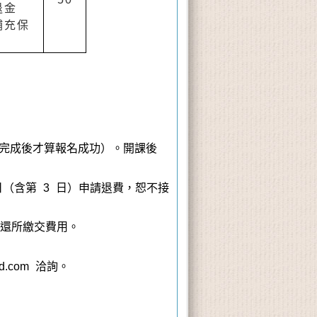
退金
補充保
費完成後才算報名成功）。開課後
日
（含第 3 日）
申請退費，恕不接
退還所繳交費用。
d.com 洽詢。