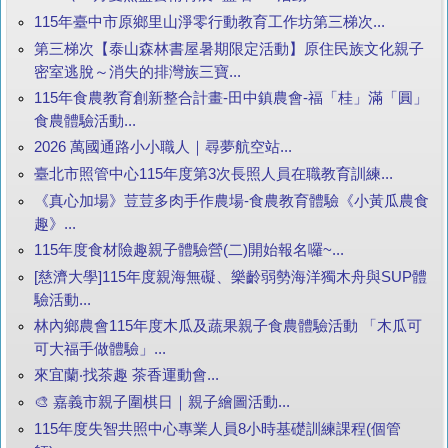
115年臺中市原鄉里山淨零行動教育工作坊第三梯次...
第三梯次【泰山森林書屋暑期限定活動】原住民族文化親子
密室逃脫～消失的排灣族三寶...
115年食農教育創新整合計畫-田中鎮農會-福「桂」滿「圓」
食農體驗活動...
2026 萬國通路小小職人｜尋夢航空站...
臺北市照管中心115年度第3次長照人員在職教育訓練...
《真心加場》荳荳多肉手作農場-食農教育體驗《小黃瓜農食
趣》...
115年度食材險趣親子體驗營(二)開始報名囉~...
[慈濟大學]115年度親海無礙、樂齡弱勢海洋獨木舟與SUP體
驗活動...
林內鄉農會115年度木瓜及蔬果親子食農體驗活動 「木瓜可
可大福手做體驗」...
來宜蘭‧找茶趣 茶香運動會...
🎨 嘉義市親子圍棋日｜親子繪圖活動...
115年度失智共照中心專業人員8小時基礎訓練課程(個管