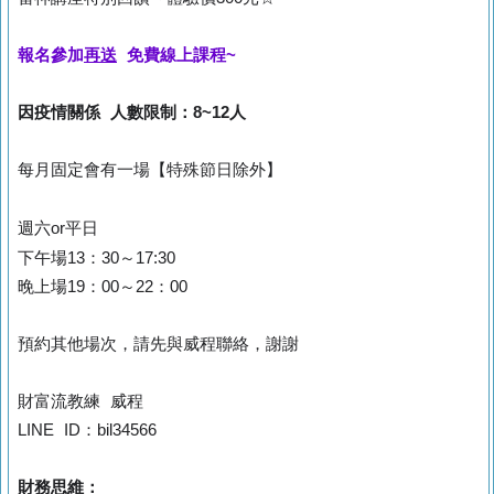
報名參加
再送
免費線上課程~
因疫情關係 人數限制：8~12人
每月固定會有一場【特殊節日除外】
週六or平日
下午場13：30～1
7:30
晚上場19：00～22：00
預約其他場次，請先與威程聯絡，謝謝
財富流教練 威程
LINE ID：bil34566
財務思維：