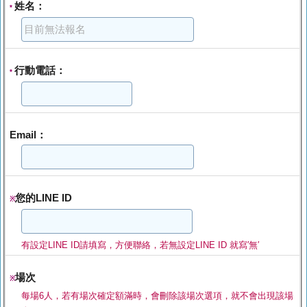
姓名：
*
行動電話：
*
Email：
您的LINE ID
※
有設定LINE ID請填寫，方便聯絡，若無設定LINE ID 就寫′無′
場次
※
每場6人，若有場次確定額滿時，會刪除該場次選項，就不會出現該場