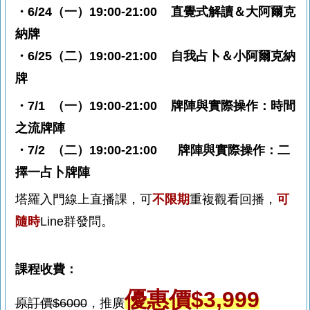
・
6/24（一）19:00-21:00
直覺式解讀＆大阿爾克
納牌
・
6/25（二）19:00-21:00
自我占卜＆小阿爾克納
牌
・
7/1 （一）19:00-21:00
牌陣與實際操作：時間
之流
牌陣
・
7/2 （二）19:00-21:00
牌陣與實際操作：
二
擇一占卜牌陣
塔羅入門線上直播課，
可
不
限期
重複觀看回播，
可
隨時
Line群
發問。
課程收費：
優惠
價
$3,999
原訂價$6000
，推廣