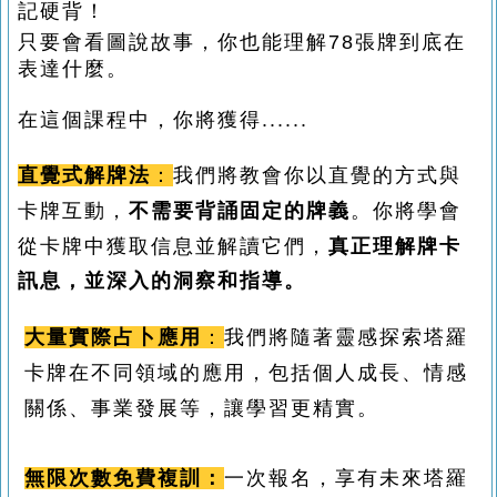
記硬背！
只要會看圖說故事，你也能理解
78
張牌到底在
表達什麼。
在這個課程中，你將獲得......
直覺式解牌法
：
我們將教會你以直覺的方式與
卡牌互動，
不需要背誦固定的牌義
。你將學會
從卡牌中獲取信息並解讀它們，
真正理解牌卡
訊息，並深入的洞察和指導。
大量實際占卜應用
：
我們將隨著靈感探索塔羅
卡牌在不同領域的應用，包括個人成長、情感
關係、事業發展等，
讓學習更精實。
無限次數免費複訓：
一次報名，享有未來塔羅