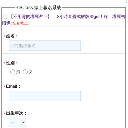
BeClass 線上報名系統
【不用背的塔羅占卜】｜ 8小時直覺式解牌法get！線上塔羅初
階班
(報名截止)
姓名：
*
性別：
*
男
女
Email：
*
出生年次：
*