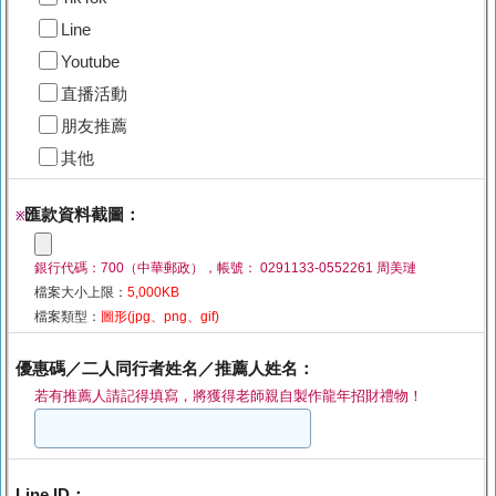
Line
Youtube
直播活動
朋友推薦
其他
匯款資料截圖：
※
銀行代碼：700（中華郵政），帳號： 0291133-0552261 周美璉
檔案大小上限：
5,000KB
檔案類型：
圖形(jpg、png、gif)
優惠碼／二人同行者姓名／推薦人姓名：
若有推薦人請記得填寫，將獲得老師親自製作龍年招財禮物！
Line ID：