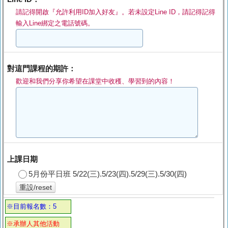
請記得開啟『允許利用ID加入好友』。若未設定Line ID，請記得記得
輸入Line綁定之電話號碼。
對這門課程的期許：
歡迎和我們分享你希望在課堂中收穫、學習到的內容！
上課日期
5月份平日班 5/22(三).5/23(四).5/29(三).5/30(四)
重設/reset
※目前報名數：5
※承辦人其他活動