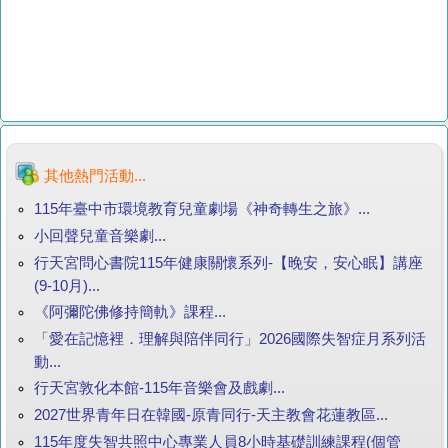
其他熱門活動...
115年臺中市環境教育兒童劇場《神奇轉生之旅》...
小回聲兒童音樂劇...
行天宮問心書院115年健康關懷系列-【晚安，安心眠】講座
(9-10月)...
《阿彌陀佛修持簡軌》課程...
「愛在記憶裡．理解與陪伴同行」2026國際失智症月系列活
動...
行天宮敦化本館-115年音樂會及戲劇...
2027世界青年日在韓國-原青同行-天主教會花蓮教區...
115年度失智共照中心專業人員8小時基礎訓練課程(個管