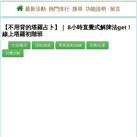
最新活動
熱門排行
搜尋
功能說明
留言
·
·
·
·
【不用背的塔羅占卜】｜ 8小時直覺式解牌法get！
線上塔羅初階班
文化/藝文
課程/講座
專業講座/訓練
宗教/心靈
付費活動