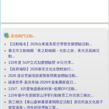
其他熱門活動...
【活動報名】2026台東最美星空導覽音樂體驗活動...
臺北市立動物園「夜之動物園－光影之旅」夜光見面繪活
動...
115年度 SUP立式划槳體驗營 ＠日月潭...
【政府補助】2026泰安文化生態輕旅行...
2026 達谷梵祕境探索暨夜間農遊體驗活動...
碳索世界·嘉倍幸福-2026中嘉集團家庭日...
115/7、8月愛無盡藝術特展~藍晒DIY活動...
115年臺中市原鄉里山淨零行動教育工作坊第三梯次...
第三梯次【泰山森林書屋暑期限定活動】原住民族文化親子
密室逃脫～消失的排灣族三寶...