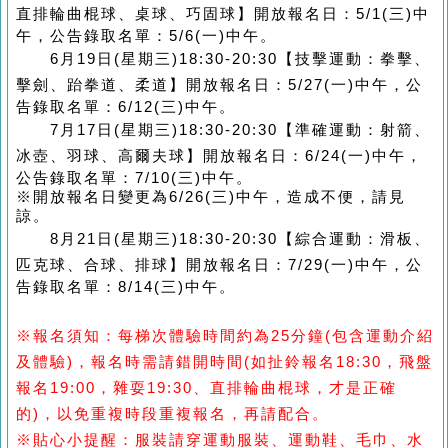
直排輪曲棍球、桌球、巧固球
】
開放報名日：5/1
(三)中
午，公告錄取名單：5/6(一)中午。
6月19日(星期三)18:30-20:30【技擊運動：拳擊、
擊劍、跆拳道、柔道
】
開放報名日：5/27
(一)中午，公
告錄取名單：6/12(三)中午。
7月17日(星期三)18:30-20:30【準確運動：射箭、
冰壺、羽球、高爾夫球
】
開放報名日：6/24
(一)中午，
公告錄取名單：7/10(三)中午。
※開放報名日變更為6/26(三)中午，造成不便，請見
諒。
8月21日(星期三)18:30-20:30【綜合
運動：滑板、
匹克球、合球、排球
】
開放報名日：7/29
(一)中午，公
告錄取名單：8/14(三)中午。
※報名須知：
每梯次體驗時間約為25分鐘(包含運動介紹
及體驗)，報名時需請錯開時間(如扯鈴報名18:30，飛盤
報名19:00，雜耍19:30、直排輪曲棍球，才是正確
的)，以免重複時段重複報名，再請配合。
※貼心小提醒：服裝請穿運動服裝、運動鞋、毛巾、水