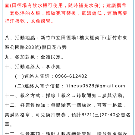
壺(田徑場有飲水機可使用，隨時補充水份)；建議攜帶
一套乾淨的衣服，體驗完可替換，氣溫偏低，運動完要
把汗擦乾，以免感冒。
八、活動地點：新竹市立田徑場1樓大棚架下(新竹市東
區公園路283號)假日花市旁
九、參加對象：全體民眾。
十、活動連絡人：李小姐
(一)連絡人電話：0966-612482
(二)連絡人電子信箱：fitness0528@gmail.com
十一、報名方式：採線上報名→錄取通知→參與活動。
十二、好康報你知：每體驗完一個梯次，可蓋一格章，
集滿四格章，可兌換抽獎券，預計8/21(三)20:40公告名
單。
十三、注意事項：
活動人數採總量管制，請於報名場次