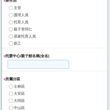
身分別
※
主管
護理人員
托育人員
親子管同仁
居家托育人員
廚工
托嬰中心/親子館名稱(全名)
※
所屬分區
※
士林區
大安區
大同區
中山區