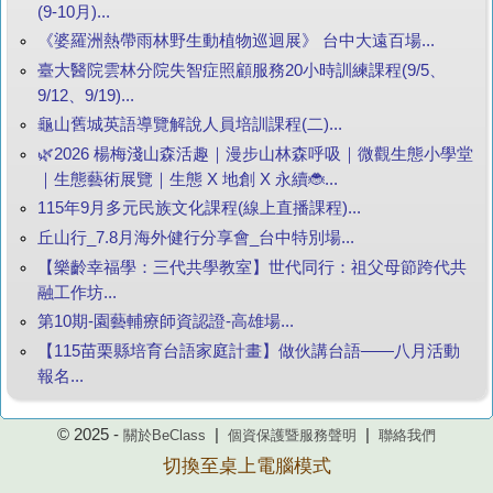
(9-10月)...
《婆羅洲熱帶雨林野生動植物巡迴展》 台中大遠百場...
臺大醫院雲林分院失智症照顧服務20小時訓練課程(9/5、
9/12、9/19)...
龜山舊城英語導覽解說人員培訓課程(二)...
🌿2026 楊梅淺山森活趣｜漫步山林森呼吸｜微觀生態小學堂
｜生態藝術展覽｜生態 X 地創 X 永續🐞...
115年9月多元民族文化課程(線上直播課程)...
丘山行_7.8月海外健行分享會_台中特別場...
【樂齡幸福學：三代共學教室】世代同行：祖父母節跨代共
融工作坊...
第10期-園藝輔療師資認證-高雄場...
【115苗栗縣培育台語家庭計畫】做伙講台語——八月活動
報名...
© 2025 -
|
|
關於BeClass
個資保護暨服務聲明
聯絡我們
切換至桌上電腦模式