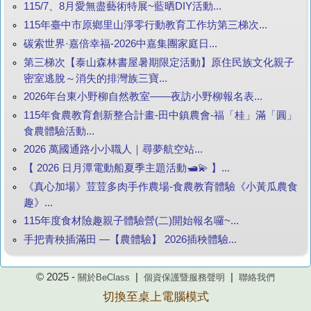
115/7、8月愛無盡藝術特展~藍晒DIY活動...
115年臺中市原鄉里山淨零行動教育工作坊第三梯次...
碳索世界·嘉倍幸福-2026中嘉集團家庭日...
第三梯次【泰山森林書屋暑期限定活動】原住民族文化親子
密室逃脫～消失的排灣族三寶...
2026年台東小野柳自然教室——夜訪小野柳報名表...
115年食農教育創新整合計畫-田中鎮農會-福「桂」滿「圓」
食農體驗活動...
2026 萬國通路小小職人｜尋夢航空站...
【 2026 日月潭電動船夏季主題活動🛥️💫 】...
《真心加場》荳荳多肉手作農場-食農教育體驗《小黃瓜農食
趣》...
115年度食材險趣親子體驗營(二)開始報名囉~...
手把青秧插滿田 —【農體驗】 2026插秧體驗...
© 2025 -
|
|
關於BeClass
個資保護暨服務聲明
聯絡我們
切換至桌上電腦模式