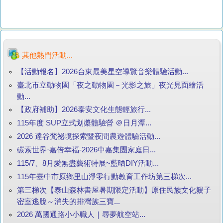
其他熱門活動...
【活動報名】2026台東最美星空導覽音樂體驗活動...
臺北市立動物園「夜之動物園－光影之旅」夜光見面繪活
動...
【政府補助】2026泰安文化生態輕旅行...
115年度 SUP立式划槳體驗營 ＠日月潭...
2026 達谷梵祕境探索暨夜間農遊體驗活動...
碳索世界·嘉倍幸福-2026中嘉集團家庭日...
115/7、8月愛無盡藝術特展~藍晒DIY活動...
115年臺中市原鄉里山淨零行動教育工作坊第三梯次...
第三梯次【泰山森林書屋暑期限定活動】原住民族文化親子
密室逃脫～消失的排灣族三寶...
2026 萬國通路小小職人｜尋夢航空站...