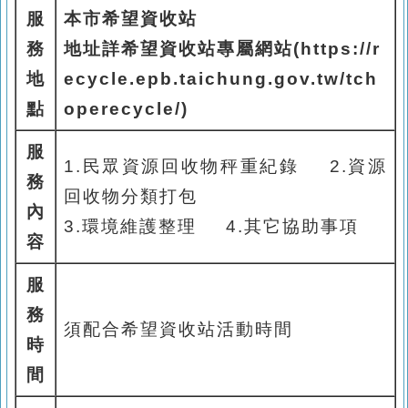
服
本市希望資收站
務
地址詳希望資收站專屬網站
(https://r
地
ecycle.epb.taichung.gov.tw/tch
點
operecycle/)
服
1.
民眾資源回收物秤重紀錄
2.
資源
務
回收物分類打包
內
3.
環境維護整理
4.
其它協助事項
容
服
務
須配合希望資收站活動時間
時
間