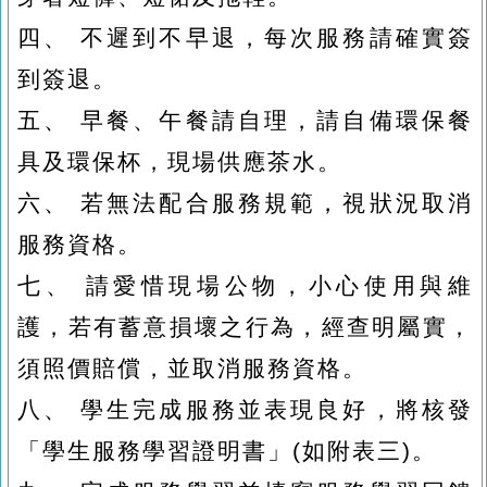
四、
不遲到不早退，每次服務請確實簽
到簽退。
五、
早餐、午餐請自理，請自備環保餐
具及環保杯，現場供應茶水。
六、
若無法配合服務規範，視狀況取消
服務資格。
七、
請愛惜現場公物，小心使用與維
護，若有蓄意損壞之行為，經查明屬實，
須照價賠償，並取消服務資格。
八、
學生完成服務並表現良好，將核發
「學生服務學習證明書」
(
如附表三
)
。