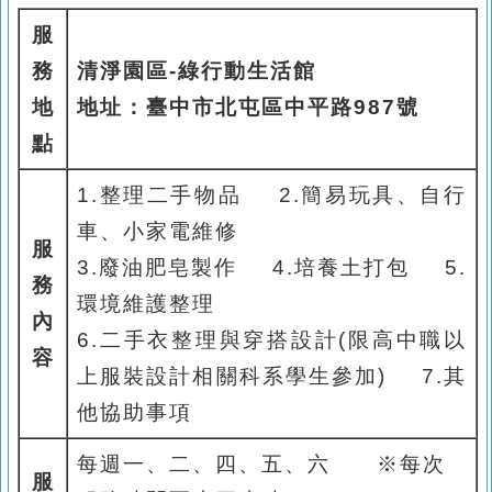
服
務
清淨園區
-
綠行動生活館
地
地址：臺中市北屯區中平路
987
號
點
1.
整理二手物品
2.
簡易玩具、自行
車、小家電維修
服
3.
廢油肥皂製作
4.
培養土打包
5.
務
環境維護整理
內
6.
二手衣整理與穿搭設計
(
限高中職以
容
上服裝設計相關科系學生參加
) 7.
其
他協助事項
每週一、二、四、五、六
※
每次
服