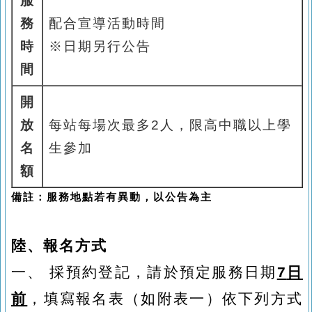
服
務
配合宣導活動時間
時
※
日期另行公告
間
開
放
每站每場次最多
2
人，限高中職以上學
名
生參加
額
備註：服務地點若有異動，以公告為主
陸、報名方式
一、
採預約登記，請於預定服務日期
7
日
前
，填寫報名表（如附表一）依下列方式