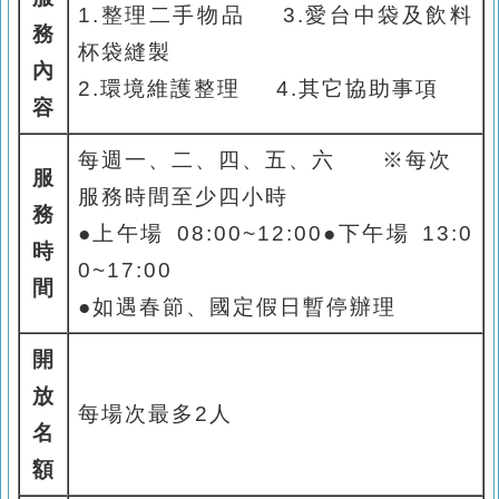
1.
整理二手物品
3.
愛台中袋及飲料
務
杯袋縫製
內
2.
環境維護整理
4.
其它協助事項
容
每週一、二、四、五、六
※
每次
服
服務時間至少四小時
務
●
上午場
08:00~12:00
●
下午場
13:0
時
0~17:00
間
●如遇
春節、國定假日暫停辦理
開
放
每場次最多
2
人
名
額