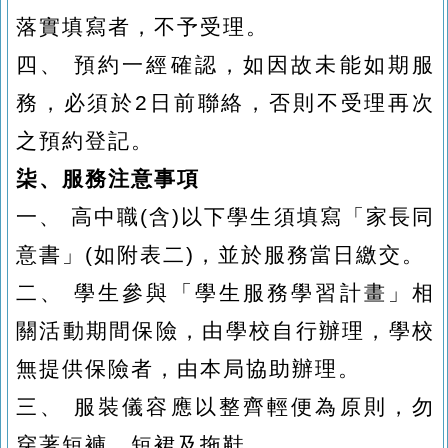
落實填寫者，不予受理。
四、
預約一經確認，如因故未能如期服
務，必須於
2
日前聯絡，否則不受理再次
之預約登記。
柒、服務注意事項
一、
高中職
(
含
)
以下學生須填寫「家長同
意書」
(
如附表二
)
，並於服務當日繳交。
二、
學生參與「學生服務學習計畫」相
關活動期間保險，由學校自行辦理，學校
無提供保險者，由本局協助辦理。
三、
服裝儀容應以整齊輕便為原則，勿
穿著短褲、短裙及拖鞋。