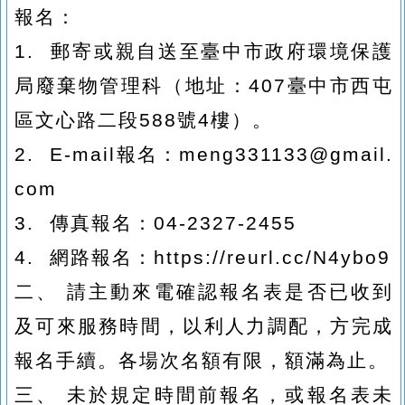
報名：
1.
郵寄或親自送至臺中市政府環境保護
局廢棄物管理科（地址：
407
臺中市西屯
區文心路二段
588
號
4
樓）。
2.
E-mail
報名：
meng331133@gmail.
com
3.
傳真報名：
04-2327-2455
4.
網路報名：https://reurl.cc/N4ybo9
二、
請主動來電確認報名表是否已收到
及可來服務時間，以利人力調配，方完成
報名手續。各場次名額有限，額滿為止。
三、
未於規定時間前報名，或報名表未