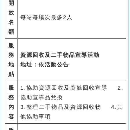
開
放
每站每場次最多
2
人
名
額
服
務
資源回收及二手物品宣導活動
地
地址：依活動公告
點
服
1.
協助資源回收及廚餘回收宣導
2.
務
協助宣導品兌換
內
3.
整理二手物品及資源回收物
4.
其
容
他協助事項