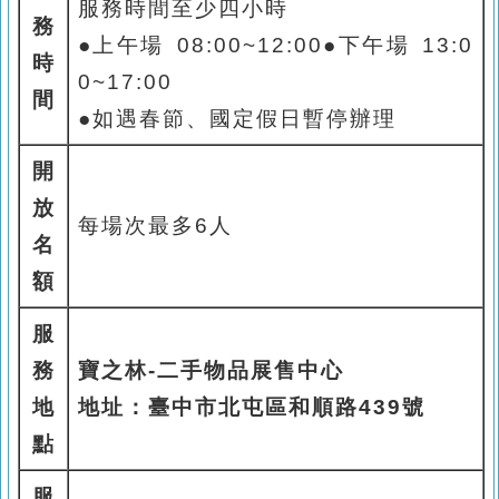
服務時間至少四小時
務
●
上午場
08:00~12:00
●
下午場
13:0
時
0~17:00
間
●如遇
春節、國定假日暫停辦理
開
放
每場次最多6
人
名
額
服
務
寶之林
-
二手物品展售中心
地
地址：臺中市北屯區和順路
439
號
點
服