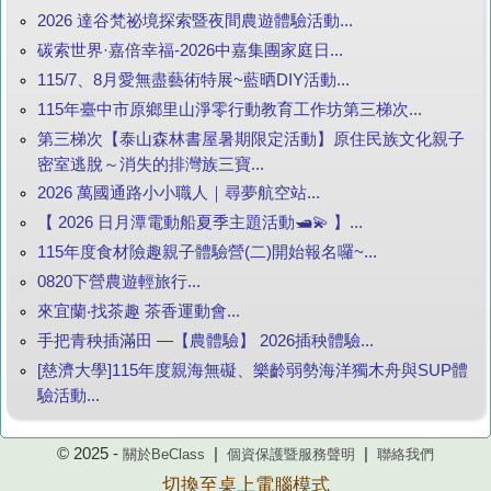
2026 達谷梵祕境探索暨夜間農遊體驗活動...
碳索世界·嘉倍幸福-2026中嘉集團家庭日...
115/7、8月愛無盡藝術特展~藍晒DIY活動...
115年臺中市原鄉里山淨零行動教育工作坊第三梯次...
第三梯次【泰山森林書屋暑期限定活動】原住民族文化親子
密室逃脫～消失的排灣族三寶...
2026 萬國通路小小職人｜尋夢航空站...
【 2026 日月潭電動船夏季主題活動🛥️💫 】...
115年度食材險趣親子體驗營(二)開始報名囉~...
0820下營農遊輕旅行...
來宜蘭‧找茶趣 茶香運動會...
手把青秧插滿田 —【農體驗】 2026插秧體驗...
[慈濟大學]115年度親海無礙、樂齡弱勢海洋獨木舟與SUP體
驗活動...
© 2025 -
|
|
關於BeClass
個資保護暨服務聲明
聯絡我們
切換至桌上電腦模式