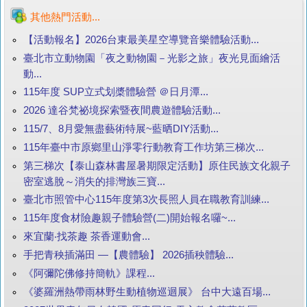
其他熱門活動...
【活動報名】2026台東最美星空導覽音樂體驗活動...
臺北市立動物園「夜之動物園－光影之旅」夜光見面繪活
動...
115年度 SUP立式划槳體驗營 ＠日月潭...
2026 達谷梵祕境探索暨夜間農遊體驗活動...
115/7、8月愛無盡藝術特展~藍晒DIY活動...
115年臺中市原鄉里山淨零行動教育工作坊第三梯次...
第三梯次【泰山森林書屋暑期限定活動】原住民族文化親子
密室逃脫～消失的排灣族三寶...
臺北市照管中心115年度第3次長照人員在職教育訓練...
115年度食材險趣親子體驗營(二)開始報名囉~...
來宜蘭‧找茶趣 茶香運動會...
手把青秧插滿田 —【農體驗】 2026插秧體驗...
《阿彌陀佛修持簡軌》課程...
《婆羅洲熱帶雨林野生動植物巡迴展》 台中大遠百場...