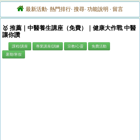
最新活動
熱門排行
搜尋
功能說明
留言
·
·
·
·
🥇 推薦｜中醫養生講座（免費）｜健康大作戰 中醫
讓你讚
課程/講座
專業講座/訓練
宗教/心靈
免費活動
暑期/寒假