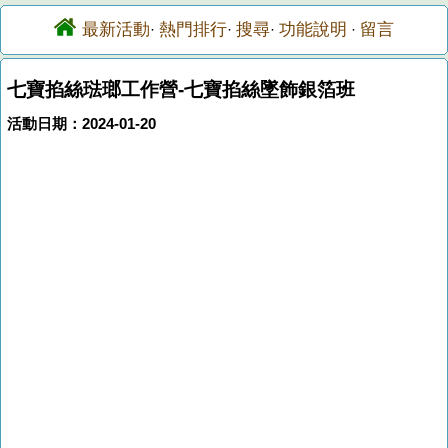
最新活動
熱門排行
搜尋
功能說明
留言
·
·
·
·
七寶掐絲琺瑯工作營-七寶掐絲墜飾銀箔班
活動日期：2024-01-20