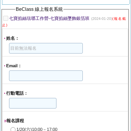
BeClass 線上報名系統
七寶掐絲琺瑯工作營-七寶掐絲墜飾銀箔班
(2024-01-20)
(報名截
止)
姓名：
*
Email：
*
行動電話：
*
報名課程
※
1/20(六)10:00－17:00