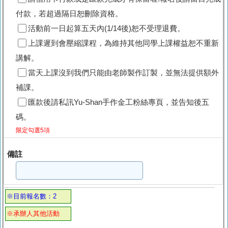
付款，若超過隔日恕刪除資格。
活動前一日起算五天內(1/14後)恕不受理退費。
上課遲到會壓縮課程，為維持其他同學上課權益恕不重新
講解。
當天上課沒到我們只能由老師製作訂製，並無法提供額外
補課。
匯款後請私訊Yu-Shan手作金工粉絲專頁，並告知後五
碼。
限定勾選5項
備註
※目前報名數：2
※承辦人其他活動