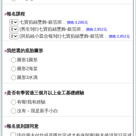
報名課程
※
七寶掐絲墜飾-銀箔班
、價格:3,280元
(舊生9折)七寶掐絲墜飾-銀箔班
、價格:2,952元
(與掐絲小皿合報9折)七寶掐絲墜飾-銀箔班
、價格:2,952元
我想選的底胎圖形
※
圖形1圓形
圖形2海棠
圖形3水滴
是否有學習過三個月以上金工基礎經驗
※
有喔!我有經驗
沒有－我是新手小白
報名規則請同意
※
請信用卡付款或是匯款完成才有保留喔!報名後請當日完成