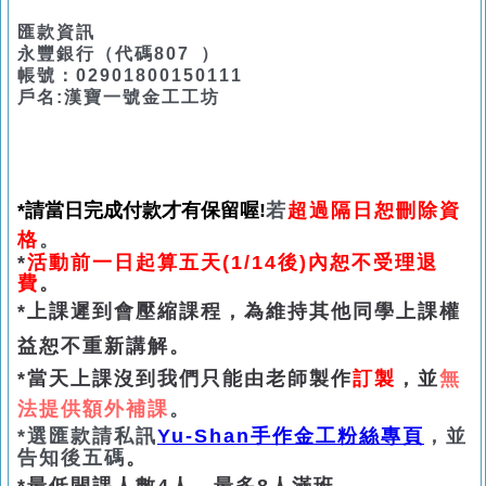
匯款資訊
永豐銀行（代碼807 ）
帳號：
02901800150111
戶名:漢寶一號金工工坊
*請當日完成付款才有保留喔!
若
超過隔日恕刪除資
格
。
*
活動前一日起算五天(1/14後)內恕不受理退
費
。
*上課遲到會壓縮課程，為維持其他同學上課權
益恕不重新講解。
*當天上課沒到我們只能由老師製作
訂製
，並
無
法提供額外補課
。
*選匯款請私訊
Yu-Shan手
作金工粉絲專頁
，
並
告知後五碼
。