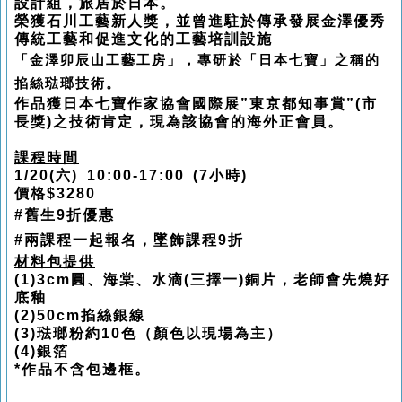
設計組，旅居於日本。
榮獲石川工藝新人獎，並曾進駐於傳承發展金澤優秀
傳統工藝和促進文化的工藝培訓設施
「金澤卯辰山工藝工房」，專研於「日本七寶」之稱的
掐絲琺瑯技術。
作品獲日本七寶作家協會國際展”東京都知事賞”(市
長獎)之技術肯定，現為該協會的海外正會員。
課程時間
1/20(六) 10:00-17:00 (7小時)
價格$3280
#舊生9折優惠
#兩課程一起報名，墜飾課程9折
材料包提供
(1)3cm圓、海棠、水滴(三擇一)銅片，老師會先燒好
底釉
(2)50cm掐絲銀線
(3)琺瑯粉約10色（顏色以現場為主）
(4)銀箔
*作品不含包邊框。