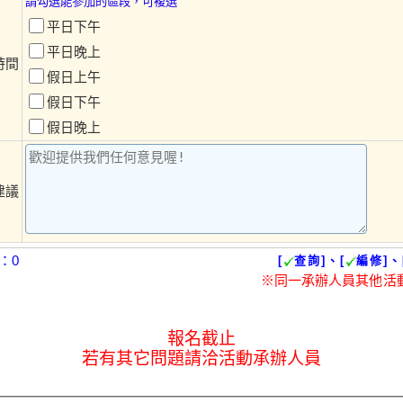
請勾選能參加的區段，可複選
平日下午
平日晚上
時間
假日上午
假日下午
假日晚上
建議
：0
[
查詢]、[
編修]、
※同一承辦人員其他活
報名截止
若有其它問題請洽活動承辦人員