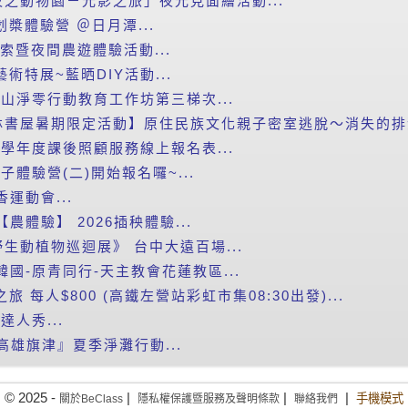
之動物園－光影之旅」夜光見面繪活動...
划槳體驗營 ＠日月潭...
探索暨夜間農遊體驗活動...
藝術特展~藍晒DIY活動...
里山淨零行動教育工作坊第三梯次...
書屋暑期限定活動】原住民族文化親子密室逃脫～消失的排灣
5學年度課後照顧服務線上報名表...
子體驗營(二)開始報名囉~...
運動會...
農體驗】 2026插秧體驗...
生動植物巡迴展》 台中大遠百場...
韓國-原青同行-天主教會花蓮教區...
之旅 每人$800 (高鐵左營站彩虹市集08:30出發)...
達人秀...
e 『高雄旗津』夏季淨灘行動...
© 2025 -
|
|
|
手機模式
關於BeClass
隱私權保護暨服務及聲明條款
聯絡我們