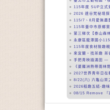
臺北市立動物園「夜
115年度 SUP立式
2026 達谷梵祕境
115/7、8月愛無盡
115年臺中市原鄉
第三梯次【泰山森林
永康區龍潭國小11
115年度食材險趣親
來宜蘭‧找茶趣 茶香
手把青秧插滿田 —【
《婆羅洲熱帶雨林野
2027世界青年日在
8/22(六) 六龜山茶
2026稻趣五結-趣味
08/15 Remov