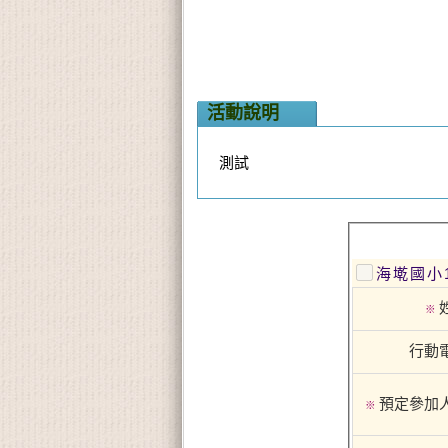
活動說明
測試
海墘國小
※
行動
預定參加
※