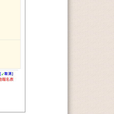
[
取消]
動報名表