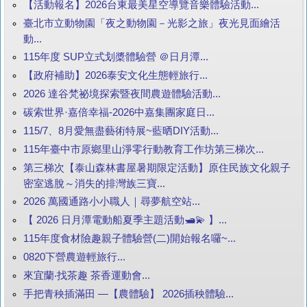
【活動報名】2026台東最美星空導覽音樂體驗活動...
臺北市立動物園「夜之動物園－光影之旅」夜光見面繪活
動...
115年度 SUP立式划槳體驗營 ＠日月潭...
【政府補助】2026泰安文化生態輕旅行...
2026 達谷梵祕境探索暨夜間農遊體驗活動...
碳索世界·嘉倍幸福-2026中嘉集團家庭日...
115/7、8月愛無盡藝術特展~藍晒DIY活動...
115年臺中市原鄉里山淨零行動教育工作坊第三梯次...
第三梯次【泰山森林書屋暑期限定活動】原住民族文化親子
密室逃脫～消失的排灣族三寶...
2026 萬國通路小小職人｜尋夢航空站...
【 2026 日月潭電動船夏季主題活動🛥️💫 】...
115年度食材險趣親子體驗營(二)開始報名囉~...
0820下營農遊輕旅行...
來宜蘭‧找茶趣 茶香運動會...
手把青秧插滿田 —【農體驗】 2026插秧體驗...