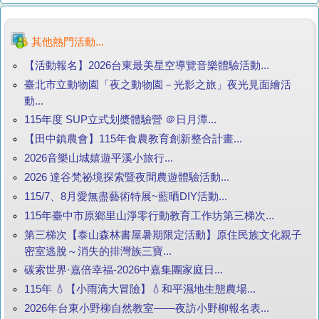
其他熱門活動...
【活動報名】2026台東最美星空導覽音樂體驗活動...
臺北市立動物園「夜之動物園－光影之旅」夜光見面繪活
動...
115年度 SUP立式划槳體驗營 ＠日月潭...
【田中鎮農會】115年食農教育創新整合計畫...
2026音樂山城嬉遊平溪小旅行...
2026 達谷梵祕境探索暨夜間農遊體驗活動...
115/7、8月愛無盡藝術特展~藍晒DIY活動...
115年臺中市原鄉里山淨零行動教育工作坊第三梯次...
第三梯次【泰山森林書屋暑期限定活動】原住民族文化親子
密室逃脫～消失的排灣族三寶...
碳索世界·嘉倍幸福-2026中嘉集團家庭日...
115年 💧【小雨滴大冒險】💧和平濕地生態農場...
2026年台東小野柳自然教室——夜訪小野柳報名表...