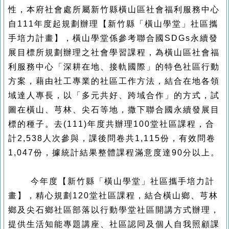
性，本府社會處所屬新竹縣橫山區社會福利服務中心
自111年度起規劃辦理【新竹縣「橫山學堂」社區攜
手培力計畫】，橫山學堂係
參考聯合國SDGs永續發
展目標所規劃辦理之社會學習課程，為橫山區社會福
利服務中心「深耕在地、接軌國際」的特色社區行動
方案，藉由社工專業的社區工作方法，結合在地各領
域達人專長，以「多元共好、跨域合作」的方式，試
圖在橫山、芎林、尖石等地，撒下聯合國永續發展目
標的種子。去(111)年度共辦理100堂社區課程，合
計2,538人次參與，課後問卷共1,115份，有效問卷
1,047份，據統計結果整體課程滿意度達90分以上。
今年度【新竹縣「橫山學堂」社區攜手培力計
畫】，精心規劃120堂社區課程，結合橫山鄉、芎林
鄉及尖石鄉社區部落以行動學堂社區開講方式辦理，
提供生活知能專題講座、社區認同及個人自我照顧課