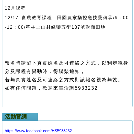
12
月課程
12/17
食農教育課程—田園農家樂控窯技藝傳承
/9
：
00
-12
：
00/
芎林上山村綠獅五街137號對面田地
報名時請留下真實姓名及可連絡之方式，以利辨識身
分及課程有異動時，得聯繫通知，
若無真實姓名及可連絡之方式則該報名視為無效。
如有任何問題，歡迎來電洽詢5933232
活動官網
https://www.facebook.com/HS5933232