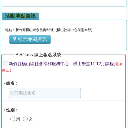
活動地點資訊
地點：新竹縣橫山鄉永昌街53號 (橫山社福中心學堂本部)
顯示地圖資訊
BeClass 線上報名系統
新竹縣橫山區社會福利服務中心---橫山學堂11-12月課程
(報名
截止)
姓名：
*
性別：
*
男
女