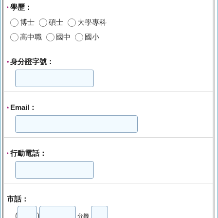
學歷：
*
博士
碩士
大學專科
高中職
國中
國小
身分證字號：
*
Email：
*
行動電話：
*
市話：
(
)
分機