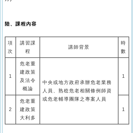
陸、課程內容
項
講習
課
時
講師背景
次
程
數
危老重
建政策
1
1
及法令
中央或地方政府承辦危老業務
概論
人員、熟稔危老相關條例師資
或危老輔導團隊之專案人員
危老重
2
建政策
1
大利多