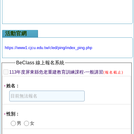
活動官網
https://www1.cjcu.edu.tw/cled/ping/index_ping.php
BeClass 線上報名系統
113年度屏東縣危老重建教育訓練課程-一般講習
(報名截止)
姓名：
*
性別：
*
男
女