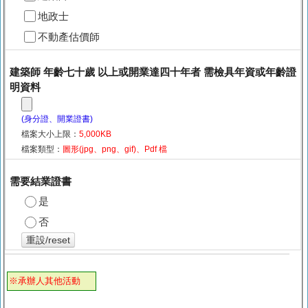
地政士
不動產估價師
建築師 年齡七十歲 以上或開業達四十年者 需檢具年資或年齡證
明資料
(身分證、開業證書)
檔案大小上限：
5,000KB
檔案類型：
圖形(jpg、png、gif)、Pdf 檔
需要結業證書
是
否
重設/reset
※承辦人其他活動