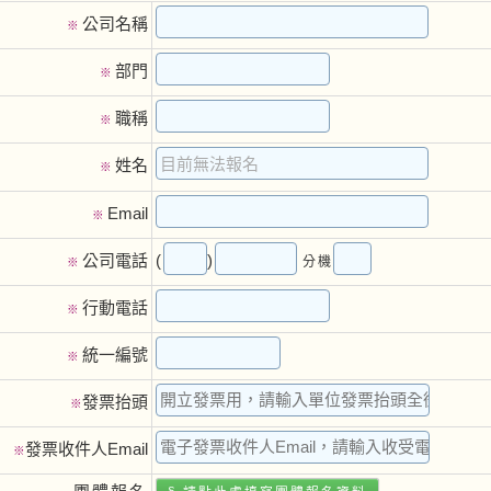
公司名稱
※
部門
※
職稱
※
姓名
※
Email
※
(
)
公司電話
分機
※
行動電話
※
統一編號
※
發票抬頭
※
發票收件人Email
※