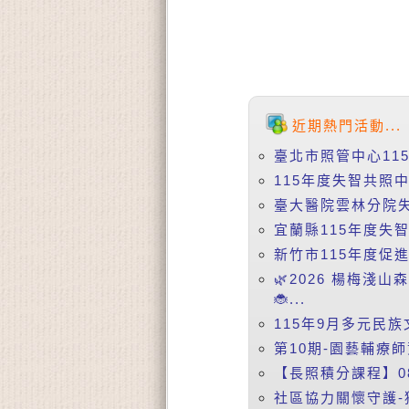
近期熱門活動...
臺北市照管中心11
115年度失智共照中
臺大醫院雲林分院失智症
宜蘭縣115年度失
新竹市115年度促
🌿2026 楊梅淺
🐞...
115年9月多元民族
第10期-園藝輔療師
【長照積分課程】08
社區協力關懷守護-