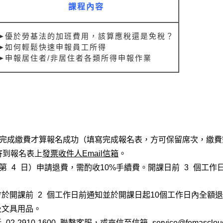
課程內容
➤優於勞基法的加班費用，該算應稅還是免稅？
➤如何輕鬆快速申報員工所得
➤申報居住者/非居住者各類所得申報作業
內完成繳費才算報名成功（填寫完成報名表，方可保留席次，繳
寄到報名表上
發票收件人Email信箱
。
第 4 日）申請退費，需酌收10%手續費。開課日前 3 個工作
於開課前 2 個工作日前通知並於開課日起10個工作日內全額
及文具用品。
2910-1600 聯繫客服，或來信至信箱 service@femasclou