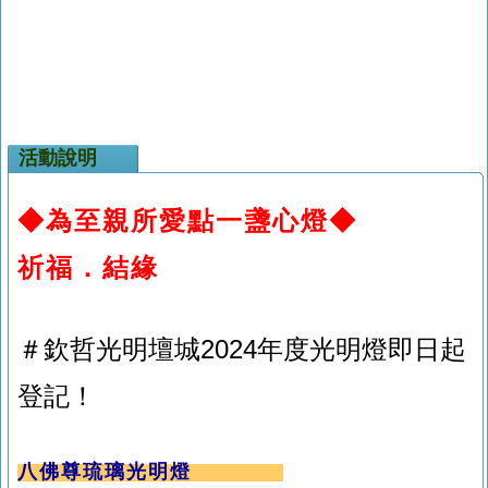
活動說明
◆為至親所愛點一盞心燈◆
祈福．結緣
＃欽哲光明壇城2024年度光明燈即日起
登記！
八佛尊琉璃光明燈