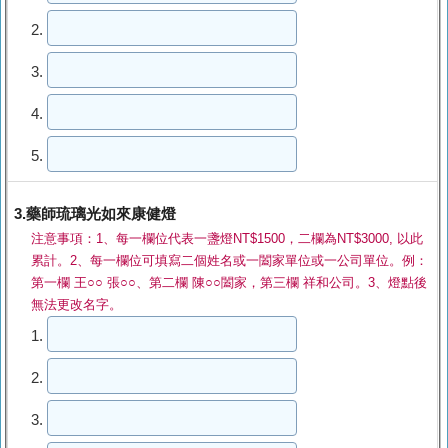
2.
3.
4.
5.
3.藥師琉璃光如來康健燈
注意事項：1、每一欄位代表一盞燈NT$1500，二欄為NT$3000, 以此
累計。2、每一欄位可填寫二個姓名或一闔家單位或一公司單位。例：
第一欄 王○○ 張○○、第二欄 陳○○闔家，第三欄 祥和公司。3、燈點後
無法更改名字。
1.
2.
3.