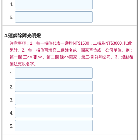
4.
5.
4.蓮師除障光明燈
注意事項：1、每一欄位代表一盞燈NT$1500，二欄為NT$3000, 以此
累計。2、每一欄位可填寫二個姓名或一闔家單位或一公司單位。例：
第一欄 王○○ 張○○、第二欄 陳○○闔家，第三欄 祥和公司。3、燈點後
無法更改名字。
1.
2.
3.
4.
5.