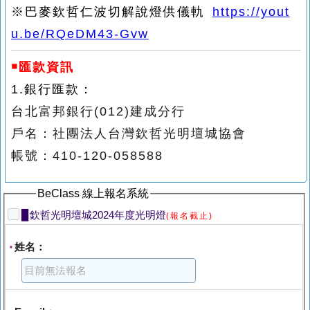
※巴麥欽哲仁波切解說燈供儀軌
https://yout
u.be/RQeDM43-Gvw
￭匯款資訊
1.
銀行匯款：
台北富邦銀行
(012)
建成分行
戶名：社團法人台灣欽哲光明壇城協會
帳號：
410-120-058588
BeClass 線上報名系統
▉欽哲光明壇城2024年度光明燈
(報名截止)
姓名：
*