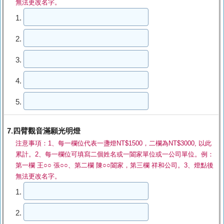
無法更改名字。
1.
2.
3.
4.
5.
7.四臂觀音滿願光明燈
注意事項：1、每一欄位代表一盞燈NT$1500，二欄為NT$3000, 以此
累計。2、每一欄位可填寫二個姓名或一闔家單位或一公司單位。例：
第一欄 王○○ 張○○、第二欄 陳○○闔家，第三欄 祥和公司。3、燈點後
無法更改名字。
1.
2.