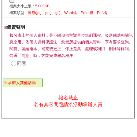
檔案大小上限：
5,000KB
檔案類型：
圖形(jpg、png、gif)、Word檔、Excel檔、Pdf 檔
個資聲明
※
報名表上的個人資料，是不限期供主辦單位規劃課程、發送佛法相關訊
息之用。依個人資料保護法，您就所提供的個人資料，享有要求查詢、
閱覽、製給複本、補充或更正、停止蒐集、處理或利用、刪除等權利。
勾選「同意」時，方能完成報名程序。
同意
※承辦人其他活動
報名截止
若有其它問題請洽活動承辦人員