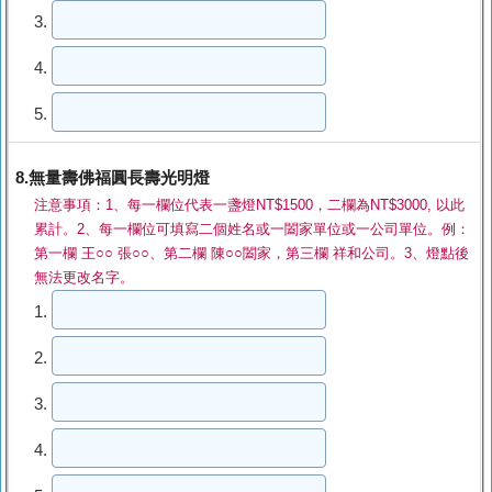
3.
4.
5.
8.無量壽佛福圓長壽光明燈
注意事項：1、每一欄位代表一盞燈NT$1500，二欄為NT$3000, 以此
累計。2、每一欄位可填寫二個姓名或一闔家單位或一公司單位。例：
第一欄 王○○ 張○○、第二欄 陳○○闔家，第三欄 祥和公司。3、燈點後
無法更改名字。
1.
2.
3.
4.