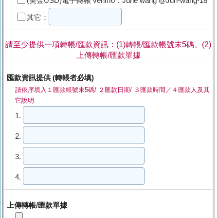
(美金USD)電子轉帳 venmo：June wang @Jun-wang-18
其它：
請至少提供一項轉帳/匯款資訊：(1)轉帳/匯款帳號末5碼、(2)
上傳轉帳/匯款單據
匯款資訊提供 (轉帳者必填)
請依序填入１匯款帳號末5碼/ ２匯款日期/ ３匯款時間／４匯款人及其
它說明
1.
2.
3.
4.
上傳轉帳/匯款單據