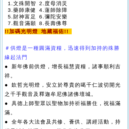
1.文殊開智 2.度母消災
3.藥師康健 4.蓮師除障
5.財神富足 6.彌陀安樂
7.觀音滿願 8.長壽佛尊
!!
加碼
光明燈
地藏福佑!!
＃供燈是一種圓滿資糧，迅速得到加持的殊勝
緣起法門
●
新年佛前供燈，增長福慧資糧，諸事順利吉
祥。
● 欽哲光明燈，安立於尊貴的噶千仁波切開光
之千手觀音及釋迦牟尼佛諸佛壇城。
● 具德上師聖眾以聖物加持祈福勝住，祝福滿
滿。
● 全年各大法會及共修、薈供、講經活動，持