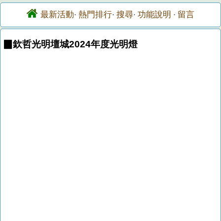
最新活動
熱門排行
搜尋
功能說明
留言
·
·
·
·
▉欽哲光明壇城2024年度光明燈