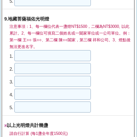
5.
9.地藏菩薩福佑光明燈
注意事項：1、每一欄位代表一盞燈NT$1500，二欄為NT$3000, 以此
累計。2、每一欄位可填寫二個姓名或一闔家單位或一公司單位。例：
第一欄 王○○ 張○○、第二欄 陳○○闔家，第三欄 祥和公司。3、燈點後
無法更改名字。
1.
2.
3.
4.
5.
以上光明燈共計幾盞
※
請自行計算 (每1盞全年度1500元)