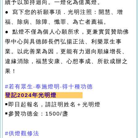
續予以加持迴向。一燈化為億萬燈。
● 寫下您的祈願事項．光明注照：開慧、增
福、除病、除障、懺罪、為亡者薦福。
● 點燈不僅為個人心願所求，更兼實質贊助佛
學中心與具德師長們弘揚正法、利樂眾生事
業。以此善業為因，更能有力迴向順緣增長、
違緣消除，福慧安康、心想事成、所欲成辦之
果！
#若有眾生‧奉施燈明‧
得十種功德
登記2024年光明燈
￭即日起報名，請註明姓名＋光明燈
￭參贊功德金
：1500/盞
#供燈觀修法