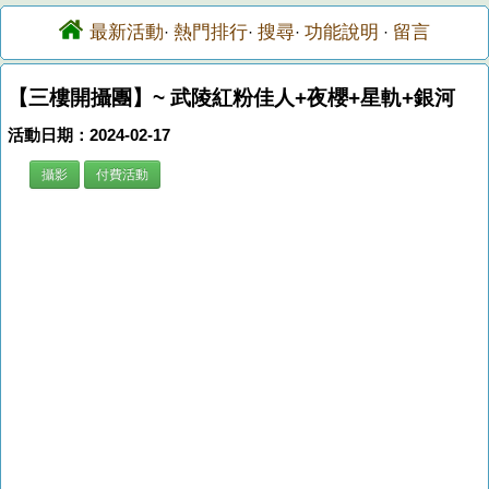
最新活動
熱門排行
搜尋
功能說明
留言
·
·
·
·
【三樓開攝團】~ 武陵紅粉佳人+夜櫻+星軌+銀河
活動日期：2024-02-17
攝影
付費活動