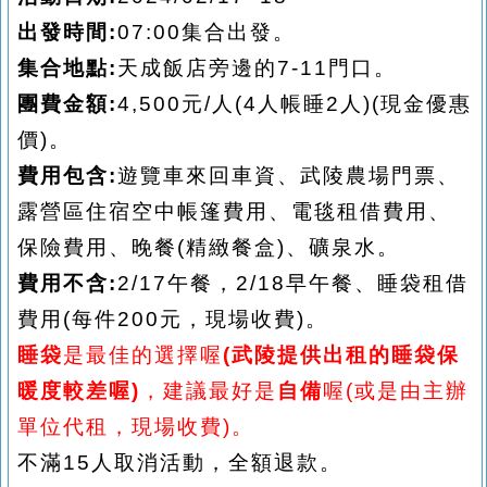
出發時間
:
07:00
集合出發
。
集合地點
:
天成飯店旁邊的
7-11
門口。
團費金額
:
4
,500元/人
(4人帳睡2人)(現金優惠
價)。
費用
包含
:
遊覽車來回
車資、
武陵農場
門票
、
露營區
住宿
空中帳篷費用
、
電毯租借費用、
保險
費用、
晚餐(精緻餐盒)
、礦泉水。
費用不含
:
2/17午餐，
2/
18早
午餐、
睡袋租借
費用
(每件200元，現場收費)
。
睡袋
是最佳的選擇喔
(武陵提供出租的睡袋保
暖度較差喔)
，建議最好是
自備
喔
(或是由
主
辦
單位代租，現場收費
)。
不滿
15人取消活動，全額退款。