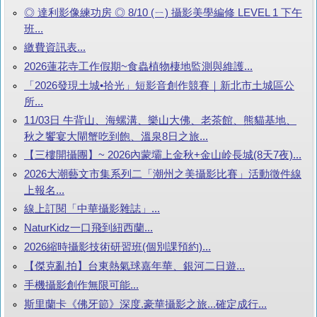
◎ 達利影像練功房 ◎ 8/10 (ㄧ) 攝影美學編修 LEVEL 1 下午
班...
繳費資訊表...
2026蓮花寺工作假期~食蟲植物棲地監測與維護...
「2026發現土城•拾光」短影音創作競賽｜新北市土城區公
所...
11/03日 牛背山、海螺溝、樂山大佛、老茶館、熊貓基地、
秋之饗宴大閘蟹吃到飽、溫泉8日之旅...
【三樓開攝團】~ 2026內蒙壩上金秋+金山岭長城(8天7夜)...
2026大潮藝文市集系列二「潮州之美攝影比賽」活動徵件線
上報名...
線上訂閱「中華攝影雜誌」...
NaturKidz一口飛到紐西蘭...
2026縮時攝影技術研習班(個別課預約)...
【傑克亂拍】台東熱氣球嘉年華、銀河二日遊...
手機攝影創作無限可能...
斯里蘭卡《佛牙節》深度.豪華攝影之旅...確定成行...