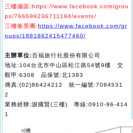
三樓攝區
:https://www.facebook.com/grou
ps/766599236711194/events/
三樓衝景團
:
https://www.facebook.com/gr
oups/1881862415477460/
主辦單位
:
百福
旅行社
股份
有限公司
地址
:
104台北市中山區松江路54號9樓
交
觀甲
:6308
品保
號
:北1383
傳真
:(02)
86424212
統一編號
:7084531
2
業
務經辦
:謝國賢(三樓
)
專線
:0910-96-414
1