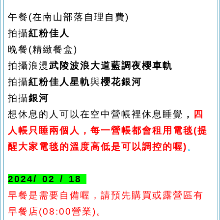
午餐
(在南山部落自理自費)
拍攝
紅粉佳人
晚餐
(精緻餐盒)
拍攝浪漫
武陵波浪大道藍調夜櫻車軌
拍攝
紅粉佳人
星軌
與
櫻花
銀河
拍攝
銀河
想休息的人可以在空中營帳裡休息睡覺
，
四
人帳只睡兩個人，每一營帳都會租用電毯
(提
醒大家電毯的溫度高低是可以調控的喔)
。
202
4
/ 02 /
18
早餐是需要自備喔，請預先購買或露營區有
早餐店
(08:00營業)。