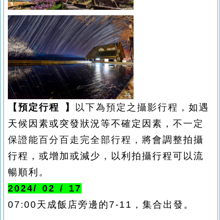
【預定行程
】
以下為預定之攝影行程，
如遇
天候因素或突發狀況等不確定因素，
不一定
保證能百分百走完全部行程，
將會調整拍攝
行程，或增加或減少，以利拍攝行程可以流
暢順利。
20
2
4
/ 02 /
17
07:00
天成飯店旁邊的
7-11
，集合出發。