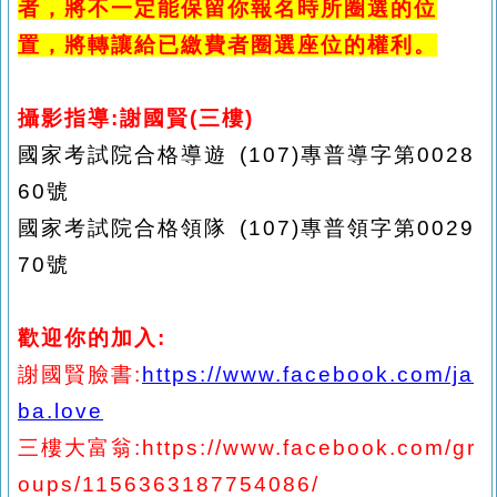
者
，將
不一定能
保留你
報名時
所圈選的位
置
，將轉讓給已繳費者圈選座位的權利
。
攝影指導
:謝國賢(三樓)
國家考試院合格導遊
(107)專普導字第0028
60號
國家考試院合格領隊
(107)專普領字第0029
70號
歡迎你的加入
:
謝國賢臉書
:
https://www.facebook.com/ja
ba.love
三樓大富翁
:https://www.facebook.com/gr
oups/1156363187754086/