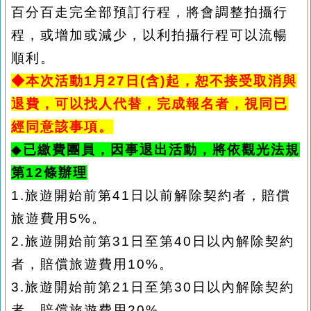
百分百走完全部預訂行程，
將會調整拍攝行
程，或增加或減少，以利拍攝行程可以流暢
順利。
◆本次活動
1
月
27
日
(含)起，恕不接受取消與
退費，可以找人代替，完成報名者，視同已
經同意該事項。
◆
已繳費團員，因事退出活動，將依觀光法規
第
12條辦理
1.
旅遊開始前第
41日以前解除契約者，賠償
旅遊費用5%。
2.
旅遊開始前第
31日至第40日以內解除契約
者，賠償旅遊費用10%。
3.
旅遊開始前第
21日至第30日以內解除契約
者，賠償旅遊費用20%。