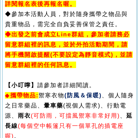
詳閱報名表後再報名喔。
◆參加本活動人員，對於隨身攜帶之物品與
貴重物品，需完全自負妥善保管之責任。
◆出發之前會成立Line群組，參加者請務必
留意群組裡的訊息，並於外拍活動期間，請
將手機開啟提醒(不要設定為靜音模式)，並請
留意群組裡的任何訊息。
【小叮嚀】
請參加者詳細閱讀。
◆
攜帶物品
:
禦
寒衣物
(防風＆保暖)
、個人隨身
之日常藥品、
暈車藥
(視個人需求)、行動電
源、
雨衣
(可防雨，可擋風禦寒非常好用)
、
延
長線
(每個空中帳篷只有一個單孔的插電座
喔)
。