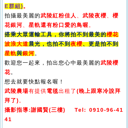
E群組)
。
拍攝最美麗的
武陵
紅粉佳人
、
武陵夜櫻
、
櫻
花
銀河
、
星軌還有粉口愛的鳥喔
。
搭乘大眾運輸工具，你將拍不到最美的
櫻花
波浪大道
晨光
，也拍
不到
夜櫻
、
更是拍不到
星軌
與
銀河
。
歡迎您一起來，拍出您心中最美麗的
武陵
櫻
花
。
想去就要快點報名喔！
武陵農場
有提供
電毯
出租了
(晚上跟寒冷說拜
拜了)
。
攝影指導
:謝國賢(三樓)
Tel: 0910-96-41
41