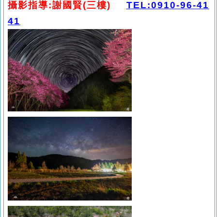
攝影指導
:謝國賢(三樓)
TEL
:0910-96-41
41