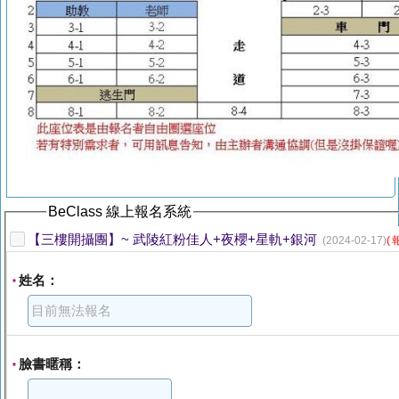
BeClass 線上報名系統
【三樓開攝團】~ 武陵紅粉佳人+夜櫻+星軌+銀河
(2024-02-17)
(
姓名：
*
臉書暱稱：
*