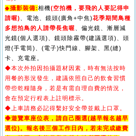
◆
攝影裝備
:
相機
(空拍機，要飛的人要記得申
請喔)
、電池、鏡頭
(廣角+中焦)
花季期間鳥種
多想拍鳥的人請帶長焦喔
、偏光鏡、漸
層
減
光鏡
(個人選項)、鏡頭除霧帶(建議選項)
、頭
燈
(手電筒)、(電子)快門線、腳架、
黑
(縫)
卡
、充電座。
◆本次外拍因拍攝題材因素，時有無法按時
用餐的形況發生，建議依照自己的飲食習慣
帶些乾糧隨身，若是有需自理自費的情況，
會在預定行程表上註明標示。
◆上車請務必記得繫好安全帶並戴上口罩。
◆
遊覽車座位表
，
請自己圈選
(越早報名越早
選位)。
報名後三個工作日內，若未完成繳費