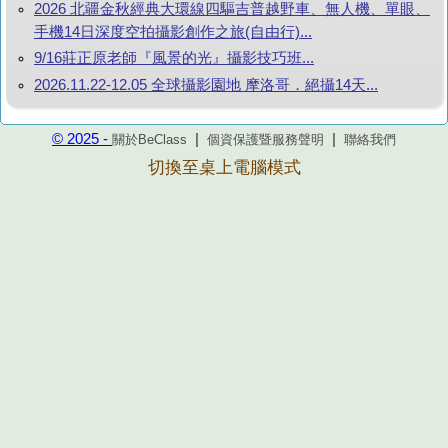
2026 北疆金秋經典大環線四驅吉普越野車、無人機、單眼、
手機14日深度空拍攝影創作之旅(自由行)...
9/16莊正原老師『風景的光』攝影技巧班...
2026.11.22-12.05 全球攝影園地 摩洛哥．絕攝14天...
© 2025 -
|
|
關於BeClass
個資保護暨服務聲明
聯絡我們
切換至桌上電腦模式