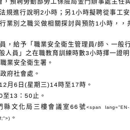
會，預聘勞動部勞工保險局金門辦事處主任
法規進行說明
2
小時；另
1
小時擬聘從事工安
行業別之職災做相關探討與預防
1
小時，，
員，給予「職業安全衛生管理員
/
師、一般
般人員
」
之在職教育訓練時數
3
小時擇一證明
部職業安全衛生署。
縣政府
社會處。
12
月6
日
(
星期三
)14
時至
17
時。
0至13：50止。
門縣文化局三樓會議室
66
號
<span lang="EN-U
。
;">)