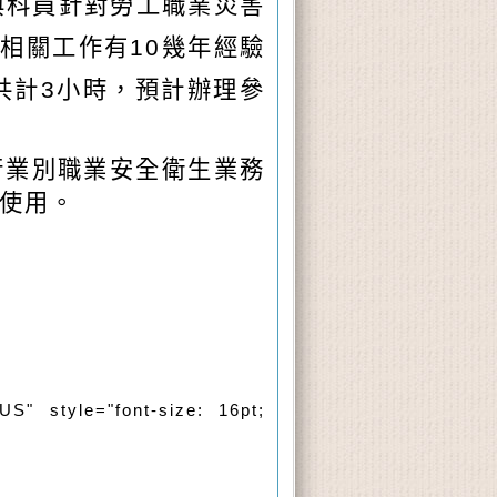
與科員針對勞工職業災害
相關工作有10幾年經驗
共計
3
小時，預計辦理參
行業別職業安全衛生業務
使用。
S" style="font-size: 16pt;