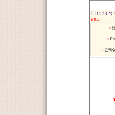
112年
名截止)
※
Em
※
公司
※