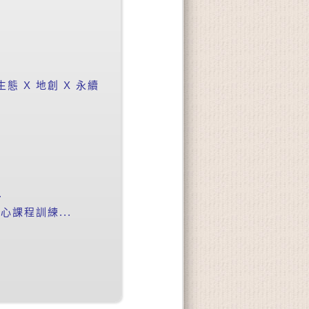
 X 地創 X 永續
.
課程訓練...