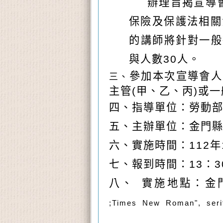
辦理旨揭宣導
保險及保護法相關
的講師將針對一般
與人數
30
人。
參加本次宣導會人
三、
主管
(
甲、乙、丙
)
或一
四、
指導單位：勞動
五、
主辦單位：金門
六、
實施時間：
112
年
七、報到時間：13：3
八、
實施地點：
金
;Times New Roman", serif