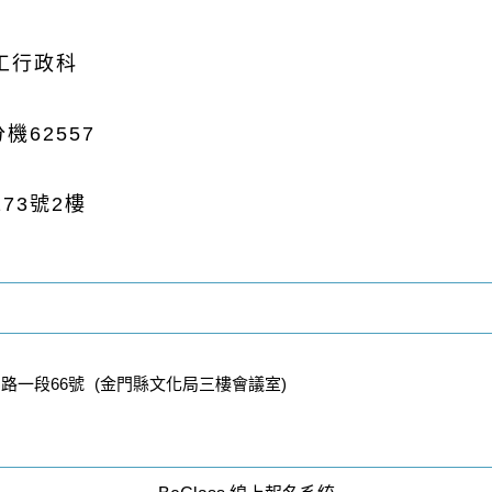
工行政科
分機
62557
173
號
2
樓
一段66號 (金門縣文化局三樓會議室)