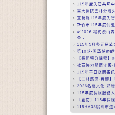
115年度失智共照中
臺大醫院雲林分院失智症
宜蘭縣115年度失
新竹市115年度促
🌿2026 楊梅淺
🐞...
115年9月多元民族
第10期-園藝輔療師
【長照積分課程】08
社區協力關懷守護-
115年平日夜間視訊課
【二林慈恩-實體】
2026名襄文化·彩
115年度長照服務人
【臺南】115年長照
115HA03桃園市