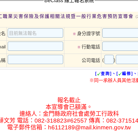
BeClass 線上報名系統
勞工職業災害保險及保護相關法規暨一般行業危害預防宣導會
(
姓名
身分證字號
※
ail
行動電話
※
(
)
名稱
公司電話
[
查詢]、[
編修]、
※同一承辦人員其他活
報名截止
本宣導會已額滿。
連絡人：金門縣政府社會處勞工行政科
薛文芳 電話：082-318823#62557 傳真：082-3715
電子郵件信箱：h6112189@mail.kinmen.gov.tw