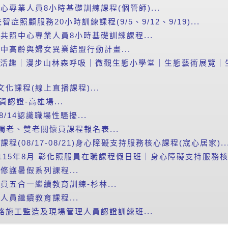
心專業人員8小時基礎訓練課程(個管師)...
照顧服務20小時訓練課程(9/5、9/12、9/19)...
智共照中心專業人員8小時基礎訓練課程...
進中高齡與婦女異業結盟行動計畫...
山森活趣｜漫步山林森呼吸｜微觀生態小學堂｜生態藝術展覽｜生態
文化課程(線上直播課程)...
資認證-高雄場...
/14認識職場性騷擾...
獨老、雙老關懷員課程報名表...
程(08/17-08/21)身心障礙支持服務核心課程(宬心居家)..
115年8月 彰化照服員在職課程假日班｜身心障礙支持服務核心
繪修護暑假系列課程...
員五合一繼續教育訓練-杉林...
人員繼續教育課程...
道路施工監造及現場管理人員認證訓練班...