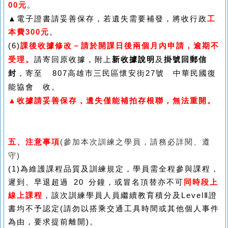
00
元
。
▲電子證書請妥
善保存，若遺失需要補發，將收行政
工
本費300元
。
(6)
課後收據修改－請於開課日後兩個月內申請，逾期不
受理。
請寄回原收據，附上
新收據說明
及
掛號回郵信
封
，寄至
807
高雄市三民區懷安街
27
號 中華民國復
能協會 收。
▲收據請妥善保存，遺失僅能補拍存根聯，無法重開。
五、注意事項
(
參加本次訓練之學員，請務必詳閱、遵
守
)
(1)
為維護課程品質及訓練規定，學員需全程參與課程，
遲到、早退超過
20
分鐘，或冒名頂替亦不可
同時段上
線上課程
，該次訓練學員人員繼續教育積分及
Level
Ⅱ
證
書均不予認定
(
請勿以搭乘交通工具時間或其他個人事件
為由，要求提前離開
)
。