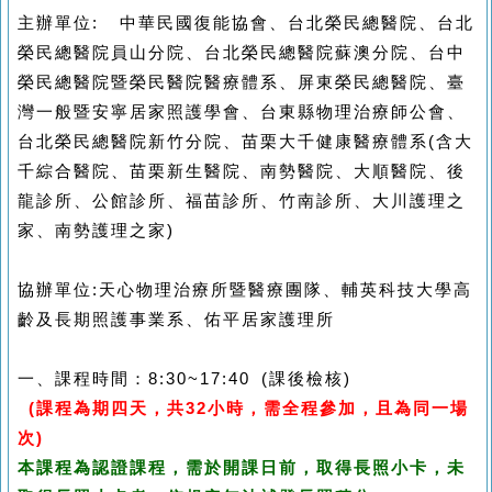
主辦單位
:
中華民國復能協會、台北榮民總醫院、台北
榮民總醫院員山分院、台北榮民總醫院蘇澳分院、台中
榮民總醫院暨榮民醫院醫療體系、屏東榮民總醫院、臺
灣一般暨安寧居家照護學會、台東縣物理治療師公會、
台北榮民總醫院新竹分院、苗栗大千健康醫療體系
(
含大
千綜合醫院、苗栗新生醫院、南勢醫院、大順醫院、後
龍診所、公館診所、福苗診所、竹南診所、大川護理之
家、南勢護理之家
)
協辦單位
:
天心物理治療所暨醫療團隊、輔英科技大學高
齡及長期照護事業系、佑平居家護理所
一、課程時間：
8:30~17:40 (
課後檢核
)
(
課程為期四天，共
32
小時，需全程參加，且為同一場
次)
本課程為認證課程，需於開課日前，取得長照小卡，未