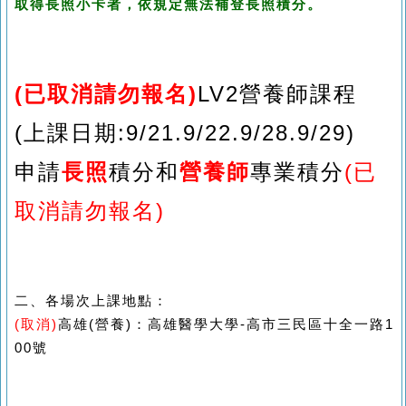
取得長照小卡者，依規定無法補登長照積分。
(已取消請勿報名)
L
V2營養師課程
(上課日期:9/21.9/22.9/28.9/29)
申請
長照
積分和
營養師
專業積分
(
已
取消
請勿報名)
二、各場次上課地點：
(取消)
高雄
(
營養
)
：高雄醫學大學
-
高市三民區十全一路
1
00
號