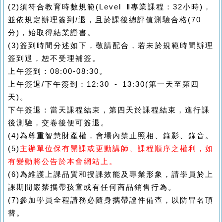
(2)
須符合教育時數規範
(Level
Ⅱ
專業課程：
32
小時
)
，
並依規定辦理簽到
/
退，且於課後總評值測驗合格
(70
分
)
，始取得結業證書。
(3)
簽到時間分述如下，敬請配合，若未於規範時間辦理
簽到退，恕不受理補簽。
上午簽到：
08:00-08:30
。
上午簽退
/
下午簽到：
12:30 - 13:30(
第一天至第四
天
)
。
下午簽退：當天課程結束
，第四天於課程結束，進行課
後測驗，交卷後便可簽退。
(4)
為尊重智慧財產權，會場內禁止照相、錄影、錄音。
(5)
主辦單位保有開課或更動講師、課程順序之權利，如
有變動將公告於本會網站上。
(6)
為維護上課品質和授課效能及專業形象，請學員於上
課期間嚴禁攜帶孩童或有任何商品銷售行為。
(7)
參加學員全程請務必隨身攜帶證件備查，以防冒名頂
替。