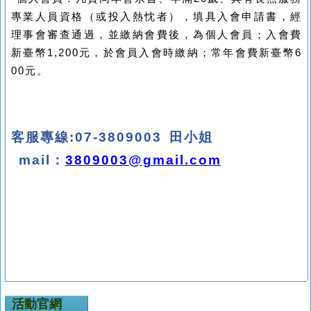
專業人員資格（或投入熱忱者），填具入會申請書，經
理事會審查通過，並繳納會費後，為個人會員；入會費
新臺幣
1,200
元，於會員入會時繳納；常年會費新臺幣
6
00
元。
客服專線
:07-3809003
田小姐
mail
：
3809003@gmail.com
活動官網