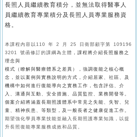
長照人員繼續教育積分，並無法取得醫事人
員繼續教育專業積分及長照人員專業服務資
格。
本課程內容以
110
年
2
月
25
日衛部顧字第
109196
3201
號函修訂的課綱為主體
，課程將介紹長照服務之
理念與
模式（瞭解與醫療體系之差異），強調復能之核心概
念，並以案例與實務說明的方式，介紹居家、社區、及
機構中如何進行復能導向之實務工作，包含評估、介
入、溝通與互動、安全措施、品質監控、業務開發等。
個案介紹將涵蓋長期照護體系中常見之失能、失智、兒
童、精神疾患、等類型，及一般長者之健康促進工作。
期望強化學員專業技能並融入長期照護專業知識，以提
升長照復能專業服務成效和品質。