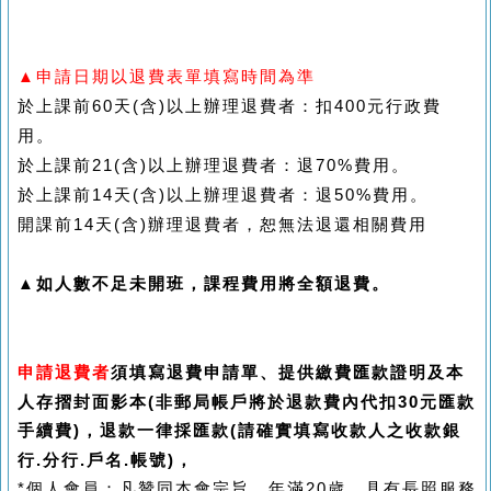
▲申請日期以退費表單填寫時間為準
於上課前
60
天
(
含
)
以上辦理退費者：扣
400
元行政費
用。
於上課前
21(
含
)
以上辦理退費者：退
70%
費用。
於上課前
14
天
(
含
)
以上辦理退費者：退
50%
費用。
開課前
14
天
(
含
)
辦理退費者，恕無法退還相關費用
▲如人數不足未開班，課程費用將全額退費。
申請退費者
須填寫退費申請單、提供繳費匯款證明及本
人存摺封面影本
(
非郵局帳戶將於退款費內代扣
30
元匯款
手續費
)
，退款一律採匯款
(
請確實填寫收款人之收款銀
，
行
.
分行
.
戶名
.
帳號
)
*
個人會員：凡贊同本會宗旨、年滿
20
歲、具有長照服務