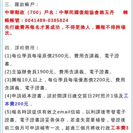
三、
匯款帳戶：
中華郵政（
700
）戶名：中華民國復能協會賴玉丹
轉
帳帳號：
0041489-0385824
先行繳費再報名才算成功，不得更換人，團報不得跨場
次。
四、課程費用
：
(1)
每位學員每場原價
2500
元。費用含講義、電子證
書。
(2)
主協辦會員
1900
元。費用含講義、電子證書。
(3)
團報
10
人以上，每位學員每場優惠價
2200
元。費用
含講義、電子證書。
(4)
申請紙本證書，請於開課日繳交當日
2
吋照片
1
張及
工
本費
200
元
，
(5)
報名時請提供有效之
email
信箱，以利課後寄發電子
證書。電子證書請妥善保存，若遺失需要補發，發證後
前三個月可申請補寄一次，超過三個月將收行政
工本費
3