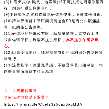
(8)
如遇天災
(
如颱風、地震等
)
或不可抗拒之因素取消課
程，則另行通知擇期舉行。
(9)
本研習報名資料僅供本研習會使用，不做其他用途。
(10)
請自行瀏覽中華民國復能協會
FB
是否公告額滿訊
息，以網路公告為準。
(11)
研習地點停車位有限，請儘量搭乘大眾交通工具，
並自備環保杯，現場不提供紙杯，
亦不提供午餐及點
心
。
(12)
因應疫情現狀，課程期間依衛生福利部公告防疫策
略進行。
(13)退費基準：為避免爭議，不接受學員口頭申請，均
以學員書面填寫申請日為準
六、退費相關事宜
請依場次填寫以下退費單
https://forms.gle/Cuefz3z5cax9auMBA