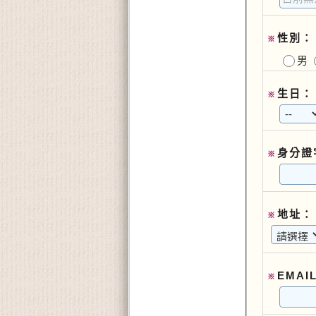
性別：
※
男
生日：
※
身分證
※
地址：
※
EMAI
※