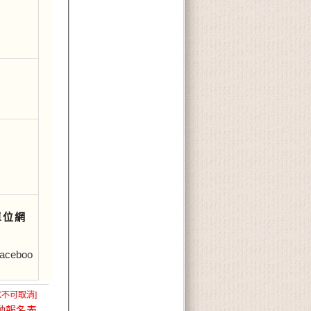
單位網
eboo
X不可取消]
動報名表