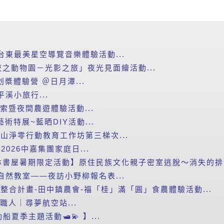
台東最美星空導覽音樂體驗活動...
之動物園－光影之旅」夜光見面繪活動...
划槳體驗營 ＠日月潭...
平溪小旅行...
探索暨夜間農遊體驗活動...
藝術特展~藍晒DIY活動...
里山淨零行動教育工作坊第三梯次...
2026中嘉集團家庭日...
書屋暑期限定活動】原住民族文化親子密室逃脫～消失的排灣
自然教室——夜訪小野柳報名表...
新整合計畫-田中鎮農會-福「桂」滿「圓」食農體驗活動...
小職人｜尋夢航空站...
船夏季主題活動🛥️💫 】...