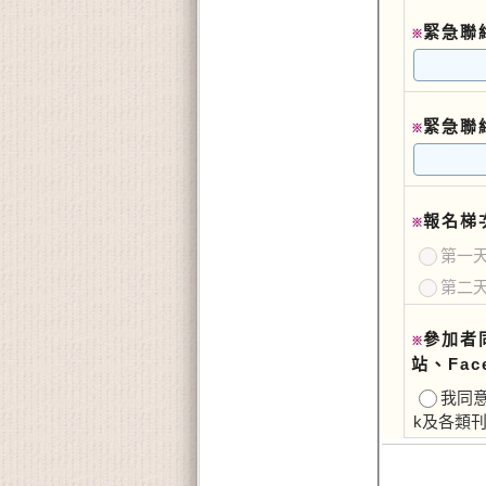
緊急聯
※
緊急聯
※
報名梯
※
第一天11
第二天11
參加者
※
站、Fa
我同意
k及各類