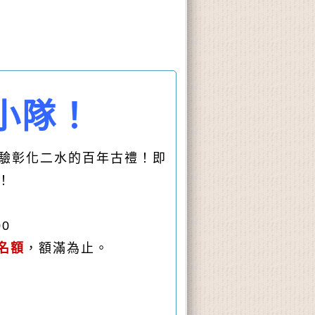
小隊！
體驗彰化二水的百年古禮！即
！
00
名額
，額滿為止。