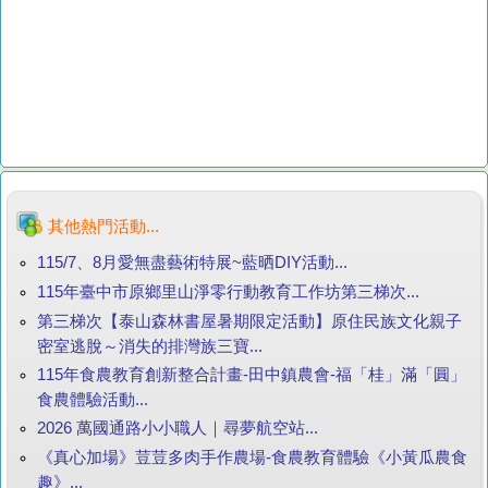
其他熱門活動...
115/7、8月愛無盡藝術特展~藍晒DIY活動...
115年臺中市原鄉里山淨零行動教育工作坊第三梯次...
第三梯次【泰山森林書屋暑期限定活動】原住民族文化親子
密室逃脫～消失的排灣族三寶...
115年食農教育創新整合計畫-田中鎮農會-福「桂」滿「圓」
食農體驗活動...
2026 萬國通路小小職人｜尋夢航空站...
《真心加場》荳荳多肉手作農場-食農教育體驗《小黃瓜農食
趣》...