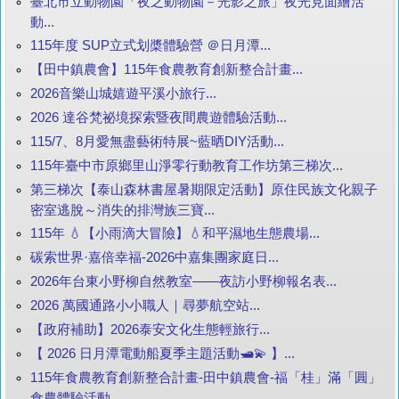
臺北市立動物園「夜之動物園－光影之旅」夜光見面繪活
動...
115年度 SUP立式划槳體驗營 ＠日月潭...
【田中鎮農會】115年食農教育創新整合計畫...
2026音樂山城嬉遊平溪小旅行...
2026 達谷梵祕境探索暨夜間農遊體驗活動...
115/7、8月愛無盡藝術特展~藍晒DIY活動...
115年臺中市原鄉里山淨零行動教育工作坊第三梯次...
第三梯次【泰山森林書屋暑期限定活動】原住民族文化親子
密室逃脫～消失的排灣族三寶...
115年 💧【小雨滴大冒險】💧和平濕地生態農場...
碳索世界·嘉倍幸福-2026中嘉集團家庭日...
2026年台東小野柳自然教室——夜訪小野柳報名表...
2026 萬國通路小小職人｜尋夢航空站...
【政府補助】2026泰安文化生態輕旅行...
【 2026 日月潭電動船夏季主題活動🛥️💫 】...
115年食農教育創新整合計畫-田中鎮農會-福「桂」滿「圓」
食農體驗活動...