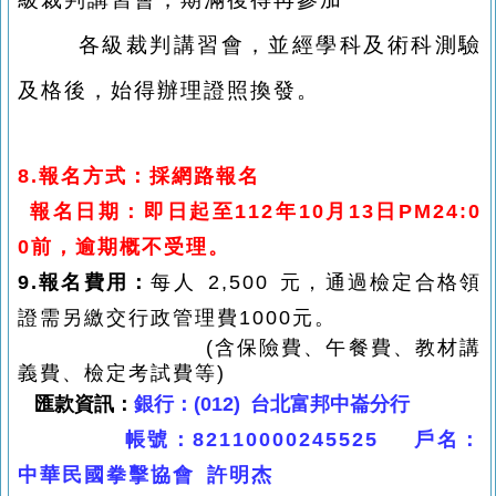
各級裁判講習會，並經學科及術科測驗
及格後，始得辦理證照換發。
8.報名方式：採網路報名
報名日期：即日起至112年10月13日PM24:0
0前，
逾期概不受理。
9.報名費用：
每人 2,500 元，通過檢定合格領
證需另繳交行政管理費1000元。
(含保險費、午餐費、教材講
義費、檢定考試費等)
匯款資訊：
銀行：(012) 台北富邦中崙分行
帳號：82110000245525 戶名：
中華民國拳擊協會 許明杰