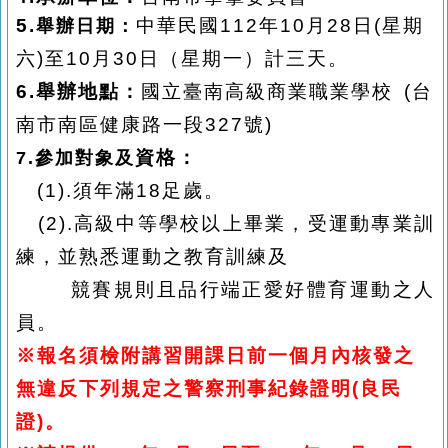
5.
中華民國
112
年10月28日
(
星期
舉辦日期：
六
)
至10月30日（星期一）計三天。
6.
舉辦地點：
國立臺南高級商業職業學校 (台
南市南區健康路一段327號)
資格：
7.
參加對象及
(1).須年滿18足歲。
(2).高級中等學校以上畢業，受運動專業訓
練，並熟悉運動之教育訓練及
競賽規則且品行端正愛好體育運動之人
員。
※報名須
檢附講習開課日前一個月內核發之
無違反下列規定之警察刑事紀錄證明
(良民
證)。