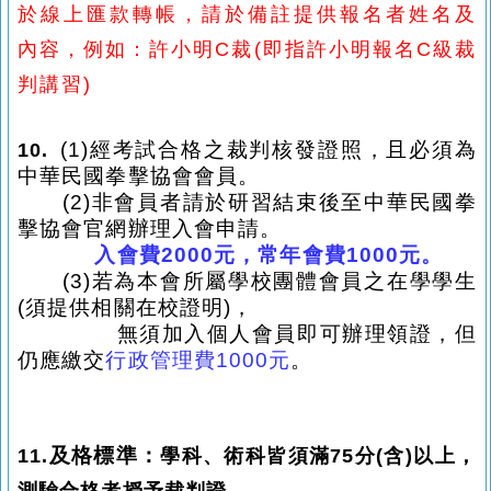
於線上匯款轉帳，請於備註提供報名者姓名及
內容，
例如：許小明C裁(即指許小明報名C級裁
判講習)
(1)經考試合格之裁判核發證照，且必須為
10.
中華民國拳擊協會會員。
(2)非會員者請於研習結束後至中華民國拳
擊協會官網辦理入會申請。
入會費2000元，常年會費1000元。
(3)若為本會所屬學校團體會員之在學學生
(須提供相關在校證明)，
無須加入個人會員即可辦理領證，但
仍應繳交
行政管理費1000元
。
及格標準：
11.
學科、
術科皆須滿75分(含)以上
，