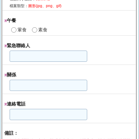
檔案類型：
圖形(jpg、png、gif)
午餐
※
葷食
素食
緊急聯絡人
※
關係
※
連絡電話
※
備註：