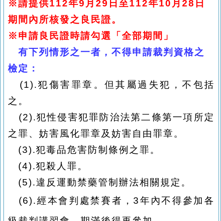
※
請提供112年9月29日至112年10月28日
期間內所核發之良民證。
※
申請良民證時請勾選「全部期間」
有下列情形之一者，不得申請裁判資格之
檢定：
(1).
犯傷害罪章。但其屬過失犯，不包括
之。
(2).
犯性侵害犯罪防治法第二條第一項所定
之罪、妨害風化罪章及妨害自由罪章。
(3).
犯毒品危害防制條例之罪。
(4).
犯殺人罪。
(5).
違反運動禁藥管制辦法相關規定。
(6).經本會判處禁賽者，3年內不得參加各
級裁判講習會，期滿後得再參加