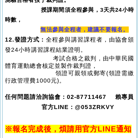
測驗合格者授予
裁判
證。
授課期間須全程參與，3天共24小時
時數，
無法參與全程者，建議不要報名
。
12.發證方式：
全程參與講習課程者，由協會頒
發24小時講習課程結業證明。
考試合格之裁判，由中華民國
體育運動總會核定並製作裁判證，
領證可親領或郵寄(領證需繳
行政管理費1000元)。
任何問題請洽詢協會：02-87711467 賴專員
官方LINE：@053ZRKVY
※報名完成後，煩請用官方LINE通知