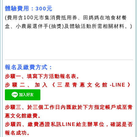
體驗費用：300元
(費用含
100
元市集消費抵用券、
田媽媽在地食材餐
盒、小農嚴選伴手
(
抽獎
)
及體驗活動所需相關材料。)
報名及繳費方式：
步驟一、填寫下方活動報名表。
步驟二、加入《三星青蔥文化館-LINE》
步驟
三、於三個工作日內匯款於下方指定帳戶或至青
蔥文化館繳費。
步驟四
、繳費憑證私訊LINE給主辦單位，確認是否
報名成功。