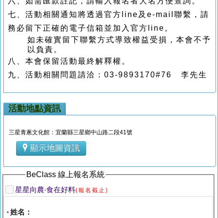
六、如需匯款註記，請輸入報名者大名方便查詢。
七、活動相關通知將透過官方line及e-mail聯繫，請
務必留下正確的電子信箱並加入官方line。
如未確實留
下聯繫方式導致權益受損，本會不予
以負責。
八、本會保留活動最終解釋權。
九、活動相關問題請洽：03-9893170#76 李先生
活動地點資訊
三星青蔥文化館：宜蘭縣三星鄉中山路二段41號
顯示地圖資訊
BeClass 線上報名系統
星星向農‧食在好料
(報名截止)
姓名：
*