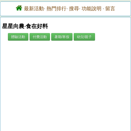
最新活動
熱門排行
搜尋
功能說明
留言
·
·
·
·
星星向農‧食在好料
體驗活動
付費活動
暑期/寒假
幼兒/親子