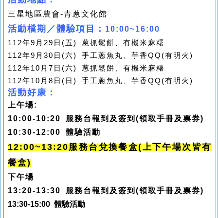
三星地區農會-青蔥文化館
活動檔期／體驗項目：
10:00~16:00
112
年
9
月
29
日
(
五
)
蔥抓鬆餅、有機米麻糬
112
年
9
月
30
日
(
六
)
手工蔥魚丸、芋香
QQ(有明火)
112
年
10
月
7
日
(
六
)
蔥抓鬆餅、有機米麻糬
112
年
10
月
8
日
(
日
)
手工蔥魚丸、芋香
QQ(有明火)
活動好康：
上午場
:
10:00-10:20
服務台報到及簽到
(
領取手冊及票券
)
10:30-12:00
體驗活動
12:00~13:20服務台兌換餐盒(上下午場次皆有
餐盒)
下午場
13:20-13:30
服務台報到及簽到
(
領取手冊及票券
)
13:30-15:00
體驗活動