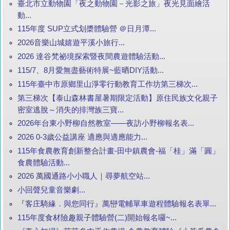
臺北市立動物園「夜之動物園－光影之旅」夜光見面繪活
動...
115年度 SUP立式划槳體驗營 ＠日月潭...
2026音樂山城嬉遊平溪小旅行...
2026 達谷梵祕境探索暨夜間農遊體驗活動...
115/7、8月愛無盡藝術特展~藍晒DIY活動...
115年臺中市原鄉里山淨零行動教育工作坊第三梯次...
第三梯次【泰山森林書屋暑期限定活動】原住民族文化親子
密室逃脫～消失的排灣族三寶...
2026年台東小野柳自然教室——夜訪小野柳報名表...
2026 0-3歲公益講座 適應與適應能力...
115年食農教育創新整合計畫-田中鎮農會-福「桂」滿「圓」
食農體驗活動...
2026 萬國通路小小職人｜尋夢航空站...
小回聲兒童音樂劇...
『客庄騎緣．與您同行』萬巒電輔單車遊程體驗報名表單...
115年度食材險趣親子體驗營(二)開始報名囉~...