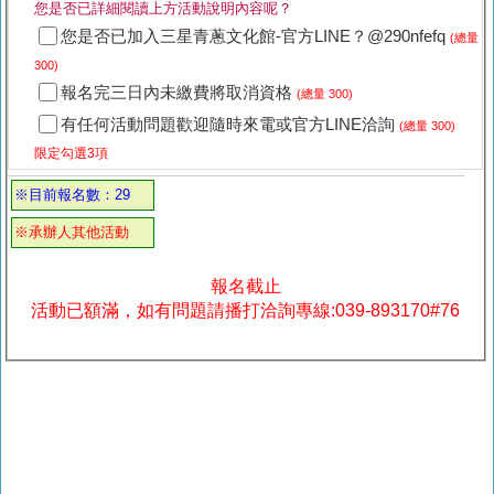
您是否已詳細閱讀上方活動說明內容呢？
您是否已加入三星青蔥文化館-官方LINE？@290nfefq
(總量
300)
報名完三日內未繳費將取消資格
(總量 300)
有任何活動問題歡迎隨時來電或官方LINE洽詢
(總量 300)
限定勾選3項
※目前報名數：29
※承辦人其他活動
報名截止
活動已額滿，如有問題請播打洽詢專線:039-893170#76