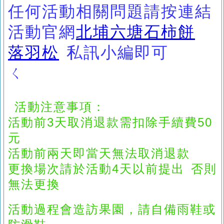
任何活動相關問題請按連結
活動官網
北埔六塘石柿餅
落羽松
私訊小編即可
ㄑ
活動注意事項：
活動前
3
天取消退款需扣除手續費5
0
元
活動前兩天即當天無法取消退款
更換場次請於活動
4
天以前提出
否則
無法更換
活動過程會造訪果園，請自備雨鞋或