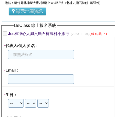
地點：新竹縣北埔鄉大湖村5鄰上大湖62號 (北埔六塘石柿餅 落羽松)
顯示地圖資訊
BeClass 線上報名系統
Joe柿凍心大湖六塘石柿農村小旅行
(2023-11-04)
(報名截止)
代表人/個人 姓名：
*
Email：
*
生日：
*