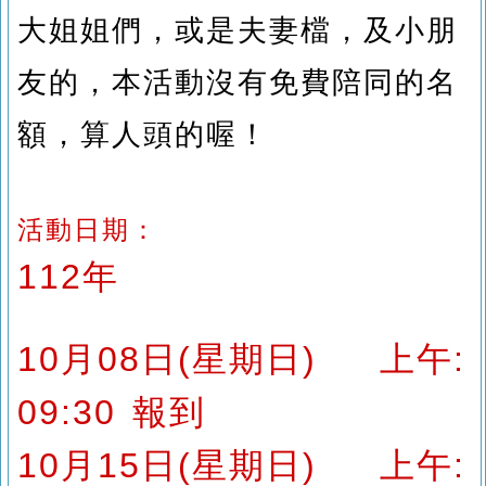
大姐姐們，或是夫妻檔，及小朋
友的，本活動沒有免費陪同的名
額，算人頭的喔！
活動日期：
112
年
10月08日
(
星期日
)
上
午
:
09:30
報到
10
月15
日
(
星期日
)
上
午
: