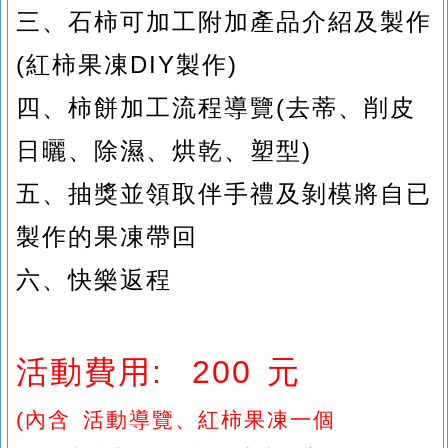
三、石柿可加工附加產品介紹及製作
(紅柿果凍DIY製作)
四、柿餅加工流程導覽(去蒂、削皮
日曬、除濕、烘乾、塑型)
五
、
抽獎並領取伴手禮及剝模將自已
製作的果凍帶回
六
、
快樂返程
活動費用: 200 元
(
內含 活動導覽、紅柿果凍一個