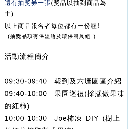
還有抽獎券一張
(
獎品以抽到商品為
主)
!
以上商品報名者每位都有一份喔
(
抽獎品項有保溫瓶及環保餐具組
)
活動流程簡介
09:30-09:40
報到及六塘園區介紹
09:40-10:00 果園巡禮(採擷做果凍
的紅柿)
10:00-10:30 Joe
柿凍
DIY (
樹上