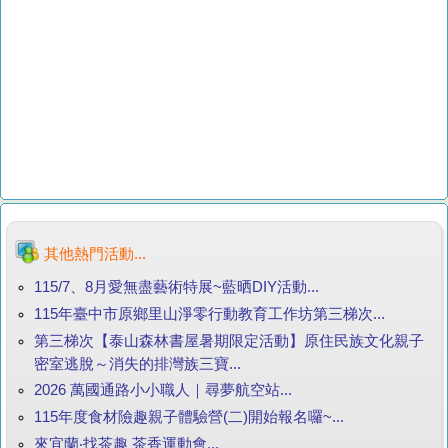
其他熱門活動...
115/7、8月愛無盡藝術特展~藍晒DIY活動...
115年臺中市原鄉里山淨零行動教育工作坊第三梯次...
第三梯次【泰山森林書屋暑期限定活動】原住民族文化親子
密室逃脫～消失的排灣族三寶...
2026 萬國通路小小職人｜尋夢航空站...
115年度食材險趣親子體驗營(二)開始報名囉~...
來宜蘭‧找茶趣 茶香運動會...