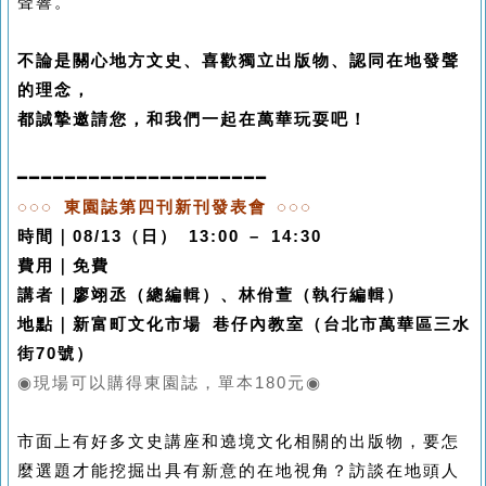
聲響。
不論是關心地方文史、喜歡獨立出版物、認同在地發聲
的理念，
都誠摯邀請您，和我們一起在萬華玩耍吧！
━━━━━━━━━━━━━━━━━━━━━
◌◌◌
東園誌第四刊新刊發表會
◌◌◌
時間｜
08/13
（日）
13:00 – 14:30
費用｜免費
講者｜廖翊丞（總編輯）、林佾萱（執行編輯）
地點｜新富町文化市場 巷仔內教室（台北市萬華區三水
街
70
號）
◉
現場可以購得東園誌，單本
180
元
◉
市面上有好多文史講座和遶境文化相關的出版物，要怎
麼選題才能挖掘出具有新意的在地視角？訪談在地頭人