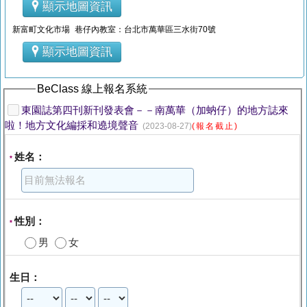
顯示地圖資訊
新富町文化市場 巷仔內教室：台北市萬華區三水街70號
顯示地圖資訊
BeClass 線上報名系統
東園誌第四刊新刊發表會－－南萬華（加蚋仔）的地方誌來
啦！地方文化編採和遶境聲音
(2023-08-27)
(報名截止)
姓名：
*
性別：
*
男
女
生日：