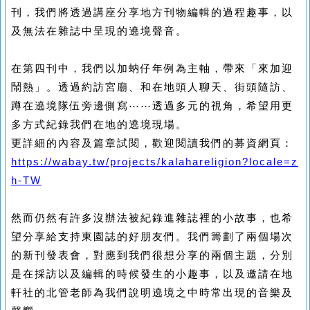
刊，我們將透過講座分享地方刊物編輯的過程趣事，以
及無法在雜誌中呈現的遶境聲音。
在第四刊中，我們以加蚋仔年例為主軸，帶來「來加迎
鬧熱」。透過約訪宮廟、和在地頭人聊天、街頭隨訪、
蹲在遶境隊伍旁邊側寫⋯⋯透過多元的視角，希望用更
多方式紀錄我們在地的遶境現場。
更詳細的內容及篇章試閱，歡迎閱讀我們的募資網頁：
https://wabay.tw/projects/kalahareligion?locale=z
h-TW
然而仍然有許多沒辦法被紀錄進雜誌裡的小故事，也希
望分享給支持東園誌的好朋友們。我們籌劃了兩個場次
的新刊發表會，對應到我們很想分享的兩個主題，分別
是在採訪以及編輯的時候發生的小趣事，以及邀請在地
軒社的北管老師為我們說明遶境之中時常出現的音樂及