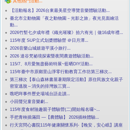
其他熱門活動...
【活動報名】2026台東最美星空導覽音樂體驗活動...
臺北市立動物園「夜之動物園－光影之旅」夜光見面繪活
動...
2026竹塹七夕成年禮《織光璀璨》拾六有光｜做16成年禮...
115年度 SUP立式划槳體驗營 ＠日月潭...
2026音樂山城嬉遊平溪小旅行...
2026 達谷梵祕境探索暨夜間農遊體驗活動...
115/7、8月愛無盡藝術特展~藍晒DIY活動...
115年臺中市原鄉里山淨零行動教育工作坊第三梯次...
第三梯次【泰山森林書屋暑期限定活動】原住民族文化親子
密室逃脫～消失的排灣族三寶...
噍吧哖事件歷史場域台語走讀...
小回聲兒童音樂劇...
115年度食材險趣親子體驗營(二)開始報名囉~...
手把青秧插滿田 —【農體驗】 2026插秧體驗...
行天宮問心書院115年健康關懷系列-【晚安，安心眠】講座