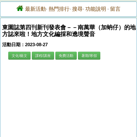
最新活動
熱門排行
搜尋
功能說明
留言
·
·
·
·
東園誌第四刊新刊發表會－－南萬華（加蚋仔）的地
方誌來啦！地方文化編採和遶境聲音
活動日期：2023-08-27
文化/藝文
課程/講座
免費活動
暑期/寒假