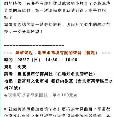
們的時候，有哪些有趣但難以成篇的小故事？身為遶境
菜鳥的編輯們，第一次準備案桌就受到路人高手們指
點？
籌備東園誌的這一趟奇幻旅程，四個月間發生的酸甜苦
辣，一次分享給您！
━━━━━━━━━━━━━━━━━━━━━
◌◌◌
鑼鼓聲起，那些跟遶境有關的聲音（暫題）
◌◌◌
時間｜
08/27
（日）
14:30 – 16:00
費用｜免費
講者｜臺北後庄仔德興社（在地知名北管軒社）
地點｜新富町文化市場 巷仔內教室（台北市萬華區三水
街
70
號）
◉
現場可以購得東園誌，單本
180
元
◉
軒社如何籌備參加遶境？有什麼樣的常見曲目？平常都
怎麼進行集訓？雜誌裡面無法呈現的北管樂器聲響、各