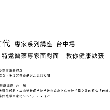
世代
專家系列講座 台中場
 特邀醫藥專家面對面 教你健康訣竅
必修的重要課題
飲食、生活習慣更是與之息息相關
列健康講座 台中場
代醫學觀點，再由營養師手把手教您吃出拒病毒於千里之外的超強「保護
帶回家吧～～*⸜( •ᴗ• )⸝*