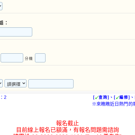
話：
)
分機
：2
[
查詢]、[
編修]、
※來瞧瞧近日熱門的
報名截止
目前線上報名已額滿，有報名問題需諮詢