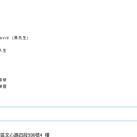
1
vid (黃先生)
人生
尊榮
聯盟
文心路四段936號4 樓