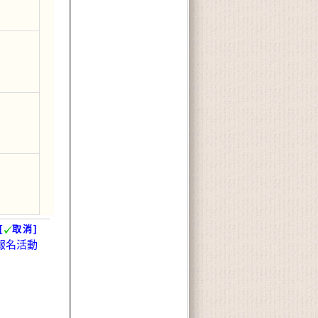
[
取消]
報名活動