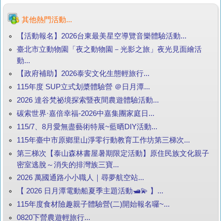
其他熱門活動...
【活動報名】2026台東最美星空導覽音樂體驗活動...
臺北市立動物園「夜之動物園－光影之旅」夜光見面繪活
動...
【政府補助】2026泰安文化生態輕旅行...
115年度 SUP立式划槳體驗營 ＠日月潭...
2026 達谷梵祕境探索暨夜間農遊體驗活動...
碳索世界·嘉倍幸福-2026中嘉集團家庭日...
115/7、8月愛無盡藝術特展~藍晒DIY活動...
115年臺中市原鄉里山淨零行動教育工作坊第三梯次...
第三梯次【泰山森林書屋暑期限定活動】原住民族文化親子
密室逃脫～消失的排灣族三寶...
2026 萬國通路小小職人｜尋夢航空站...
【 2026 日月潭電動船夏季主題活動🛥️💫 】...
115年度食材險趣親子體驗營(二)開始報名囉~...
0820下營農遊輕旅行...