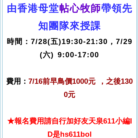
由香港母堂
帖心牧師
帶領先
知團隊來授課
時間：7/28(五)19:30-21:30，7/29
(六) 9:00-17:00
費用：
7/16前早鳥價1000元
，
之後130
0元
★報名費用請
自行加好友
天泉611小編I
D是hs611bol