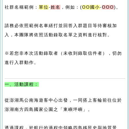
社群名稱範例：
單位
-
姓名
，例如：(
OO國小
-
OOO
)。
請務必依照範例名車繕打並回答入群題目等待審核加
入，本團隊將依照活動錄取名單之資料進行核對。
※若您非本次活動錄取者（未收到錄取信件者），切勿
進行入群動作。
一、活動課程：
從澎湖馬公南海遊客中心出發，一同搭上客輪前往位於
澎湖南方四島國家公園之「東嶼坪嶼」。
透過課程，於航行的過程中領略四島移民史與地質景