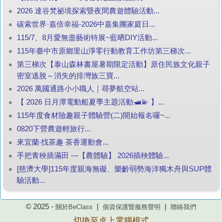
2026 達谷梵祕境探索暨夜間農遊體驗活動...
碳索世界·嘉倍幸福-2026中嘉集團家庭日...
115/7、8月愛無盡藝術特展~藍晒DIY活動...
115年臺中市原鄉里山淨零行動教育工作坊第三梯次...
第三梯次【泰山森林書屋暑期限定活動】原住民族文化親子
密室逃脫～消失的排灣族三寶...
2026 萬國通路小小職人｜尋夢航空站...
【 2026 日月潭電動船夏季主題活動🛥️💫 】...
115年度食材險趣親子體驗營(二)開始報名囉~...
0820下營農遊輕旅行...
來宜蘭‧找茶趣 茶香運動會...
手把青秧插滿田 —【農體驗】 2026插秧體驗...
[慈濟大學]115年度親海無礙、樂齡弱勢海洋獨木舟與SUP體
驗活動...
© 2025 -
|
|
關於BeClass
個資保護暨服務聲明
聯絡我們
切換至桌上電腦模式