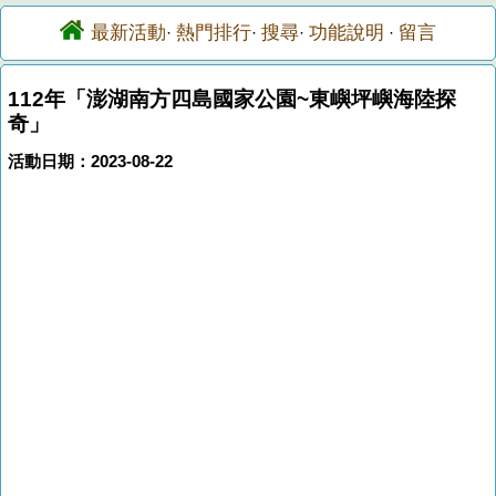
最新活動
熱門排行
搜尋
功能說明
留言
·
·
·
·
112年「澎湖南方四島國家公園~東嶼坪嶼海陸探
奇」
活動日期：2023-08-22