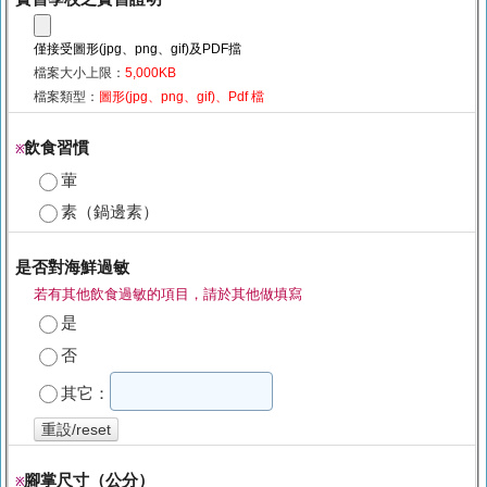
僅接受圖形(jpg、png、gif)及PDF擋
檔案大小上限：
5,000KB
檔案類型：
圖形(jpg、png、gif)、Pdf 檔
飲食習慣
※
葷
素（鍋邊素）
是否對海鮮過敏
若有其他飲食過敏的項目，請於其他做填寫
是
否
其它：
重設/reset
腳掌尺寸（公分）
※