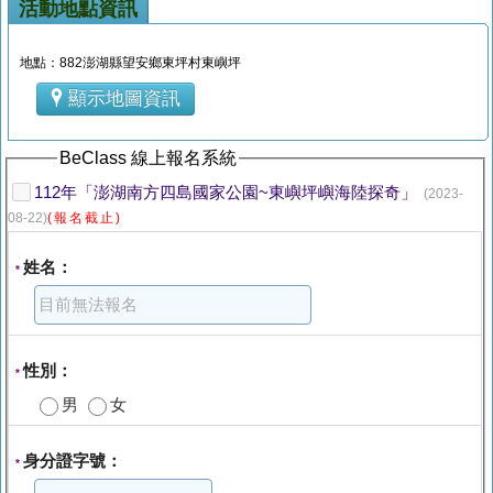
活動地點資訊
地點：882澎湖縣望安鄉東坪村東嶼坪
顯示地圖資訊
BeClass 線上報名系統
112年「澎湖南方四島國家公園~東嶼坪嶼海陸探奇」
(2023-
08-22)
(報名截止)
姓名：
*
性別：
*
男
女
身分證字號：
*