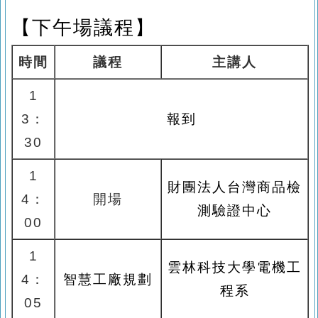
【下午場
議程】
時間
議程
主講人
1
3
：
報到
30
1
財團法人台灣商品檢
4
：
開場
測驗證中心
00
1
雲林科技大學
電機工
4
：
智慧工廠規劃
程系
05