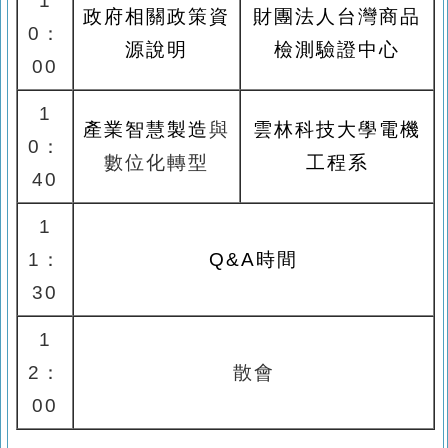
1
政府相關政策資
財團法人台灣商品
0
：
源說明
檢測驗證中心
00
1
產業智慧製造
與
雲林科技大學
電機
0
：
數位化轉型
工程系
40
1
1
：
Q&A
時間
30
1
2
：
散會
00