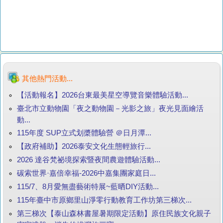
其他熱門活動...
【活動報名】2026台東最美星空導覽音樂體驗活動...
臺北市立動物園「夜之動物園－光影之旅」夜光見面繪活
動...
115年度 SUP立式划槳體驗營 ＠日月潭...
【政府補助】2026泰安文化生態輕旅行...
2026 達谷梵祕境探索暨夜間農遊體驗活動...
碳索世界·嘉倍幸福-2026中嘉集團家庭日...
115/7、8月愛無盡藝術特展~藍晒DIY活動...
115年臺中市原鄉里山淨零行動教育工作坊第三梯次...
第三梯次【泰山森林書屋暑期限定活動】原住民族文化親子