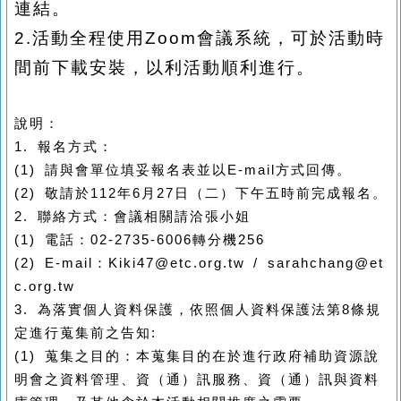
連結。
2.
活動全程使用
Zoom
會議系統，可於活動時
間前下載安裝，以利活動順利進行。
說明：
1.
報名方式：
(1)
請與會單位填妥報名表並以
E-mail
方式回傳。
(2)
敬請於
112
年
6
月
27
日（二）下午五時前完成報名。
2.
聯絡方式：會議相關請洽張小姐
(1)
電話：
02-2735-6006
轉分機
256
(2) E-mail
：
Kiki47@etc.org.tw / sarahchang@et
c.org.tw
3.
為落實個人資料保護，依照個人資料保護法第
8
條規
定進行蒐集前之告知
:
(1)
蒐集之目的：本蒐集目的在於進行政府補助資源說
明會之資料管理、資（通）訊服務、資（通）訊與資料