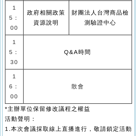
1
政府相關政策
財團法人台灣商品檢
5
：
資源說明
測驗證中心
00
1
5
：
Q&A
時間
30
1
6
：
散會
00
*
主辦單位保留修改議程之權益
活動聲明：
1.
本次會議採取線上直播進行，敬請鎖定活動