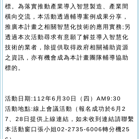
標。為落實推動產業導入智慧製造、產業間
橫向交流，本活動透過輔導案例成果分享，
推廣本計畫之相關智慧化技術的應用實務
;
另
透過本次活動尋求有意願了解並導入智慧化
技術的業者，除提供取得政府相關補助資源
之資訊，亦有機會成為本計畫團隊輔導協助
標的。
活動日期
:112
年
6
月
30
日（四）
AM9:30
活動地點
:
線上會議活動（報名成功於
6
月
2
7
、
28
日提供上線連結，如未收到連結請聯繫
本活動窗口
張小姐
02-2735-6006
轉分機
25