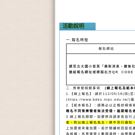
活動說明
一.報名時程
報名網站
請至北大國小首頁「最新消息、課後
連結報名網址或掃描右方QR CODE
二..育樂營相關事項:
(線上報名及紙本
1.
【線上報名】:請於112/05/18(四
(https://www.bdes.ntpc.
2.
【紙本報名】：請務必以正楷詳細填
報名不同育樂營者無法受理。逾期報名
3.
線上報名期間，如要修改請家長自行
者，則以線上報名為主，將不另行通知
上加選或來電加選。若於開課前因退班產
為候補。各育樂營人數額滿時，由學務