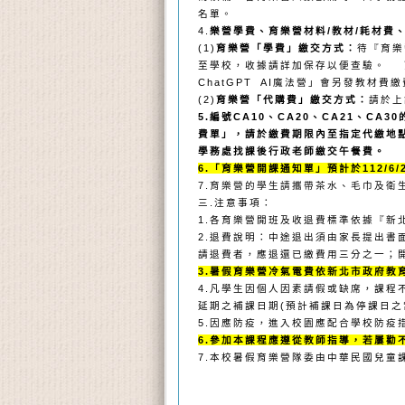
名單。
4.
樂營學費、育樂營材料/教材/耗材費
(1)
育樂營「學費」繳交方式：
待『育樂
至學校，收據請詳加保存以便查驗。
ChatGPT AI魔法營
」會另發教材費繳
(2)
育樂營「代購費」繳交方式：
請於上
5.
編號CA10、CA20、CA21、CA
費單」，請於繳費期限內至指定代繳地
學務處找課後行政老師繳交午餐費。
6.
「育樂營開課通知單」預計於112/6/2
7.
育樂營的學生請攜帶茶水、毛巾及衛
三.注意事項：
1.
各育樂營開班及收退費標準依據『新
2.
退費說明：中途退出須由家長提出書
請退費者，應退還已繳費用三分之
一；
3.
暑假育樂營冷氣電費依新北市政府教
4.
凡學生因個人因素請假或缺席，課程
延期之補課日期(預計補課日為停課
日之
5.
因應防疫，進入校園應配合學校防疫
6.
參加本課程應遵從教師指導，若屢勸
7.
本校暑假育樂營隊委由中華民國兒童