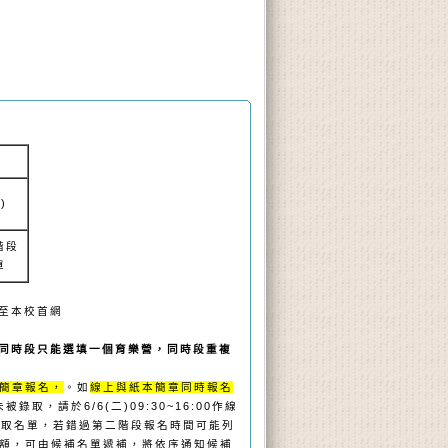
)
階段
單
E或至本校首網
同時段只能選填一個育樂營，同時段重複
簡章報名，
。如
線上與紙本簡章同時報名
，請於6/6(二)09:30~16:00作線
錄取名單，若錯過第二階段報名時間可能列
額，可由候補名單遞補，將依序通知候補