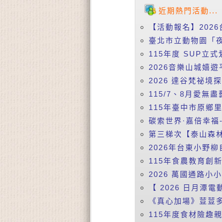
近期熱門活動...
【活動報名】2026
臺北市立動物園「夜
115年度 SUP立式
2026音樂山城嬉遊
2026 達谷梵祕境
115/7、8月愛無盡
115年臺中市原鄉
碳索世界·嘉倍幸福-
第三梯次【泰山森林
2026年台東小野柳
115年食農教育創
2026 萬國通路小
【 2026 日月潭電動
《真心加場》荳荳多
115年度食材險趣親