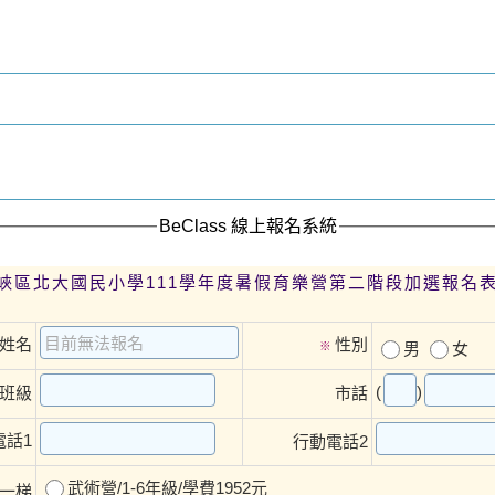
BeClass 線上報名系統
峽區北大國民小學111學年度暑假育樂營第二階段加選報名
姓名
性別
※
男
女
(
)
班級
市話
電話1
行動電話2
武術營/1-6年級/學費1952元
一梯