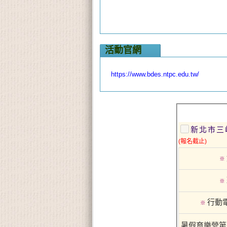
活動官網
https://www.bdes.ntpc.edu.tw/
新北市三
(報名截止)
※
※
行動
※
暑假育樂營第