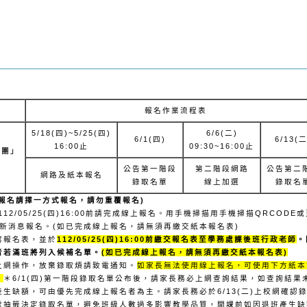
報名作業流程表
5/18(
四)~5/25(四)
6/6(
二)
6/1(
四)
6/13(
二
16:00
止
09:30~16:00
止
社團」
公告第一階段
第二階段網路
公告第二
網路及紙本報名
錄取名單
線上加選
錄取名
報名請擇一方式報名，請勿重覆報名)
)至112/05/25(四)16:00前請完成線上報名。用手機掃描用手機掃描QRCOD
edu.tw/)最新消息報名。(如已完成線上報名，請無須再繳交紙本報名表)
寫報名表，並於
112/05/25(
四)16:00前繳交報名表至學務處課後班行政老師
。
者若滿班將列入候補名單。
(
如已完成線上報名，請無須再繳交紙本報名表)
上網操作，放棄錄取煩請致電通知。
如家長無法使用線上報名，可使用下方紙本
。
＊6/1(四)第一階段錄取名單公布後，請家長務必上網查詢結果，如查詢結果未被錄取
生缺額，可由優先完成線上報名者為主。請家長務必於6/13(二)上校網確認
處抽籤決定錄取名單，避免班級人數過多影響教學品質，開課前如因退班產生缺