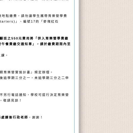
繳地點繳費，請勿讓學生攜帶育樂營學費
rters)
」、編號17的「
麥塊紅石
午照顧班之550元費用將「併入育樂營學費繳
營午餐費繳交通知單」，請於繳費期限內至
上課。
期育樂營實施計畫』規定辦理。
後逾學期三分之一，未逾學期三分之二申
不另行電話通知，學校可逕行決定育樂營
，敬請見諒！
6學務處課後行政老師
，謝謝！