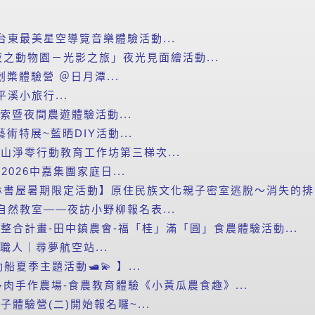
台東最美星空導覽音樂體驗活動...
之動物園－光影之旅」夜光見面繪活動...
划槳體驗營 ＠日月潭...
平溪小旅行...
探索暨夜間農遊體驗活動...
藝術特展~藍晒DIY活動...
里山淨零行動教育工作坊第三梯次...
2026中嘉集團家庭日...
書屋暑期限定活動】原住民族文化親子密室逃脫～消失的排灣
自然教室——夜訪小野柳報名表...
新整合計畫-田中鎮農會-福「桂」滿「圓」食農體驗活動...
小職人｜尋夢航空站...
船夏季主題活動🛥️💫 】...
肉手作農場-食農教育體驗《小黃瓜農食趣》...
子體驗營(二)開始報名囉~...