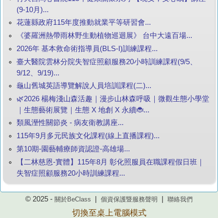
(9-10月)...
花蓮縣政府115年度推動就業平等研習會...
《婆羅洲熱帶雨林野生動植物巡迴展》 台中大遠百場...
2026年 基本救命術指導員(BLS-I)訓練課程...
臺大醫院雲林分院失智症照顧服務20小時訓練課程(9/5、
9/12、9/19)...
龜山舊城英語導覽解說人員培訓課程(二)...
🌿2026 楊梅淺山森活趣｜漫步山林森呼吸｜微觀生態小學堂
｜生態藝術展覽｜生態 X 地創 X 永續🐞...
類風溼性關節炎 - 病友衛教講座...
115年9月多元民族文化課程(線上直播課程)...
第10期-園藝輔療師資認證-高雄場...
【二林慈恩-實體】115年8月 彰化照服員在職課程假日班｜
失智症照顧服務20小時訓練課程...
© 2025 -
|
|
關於BeClass
個資保護暨服務聲明
聯絡我們
切換至桌上電腦模式