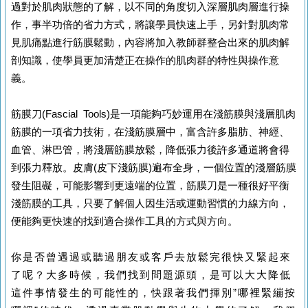
過對於肌肉狀態的了解，以不同的角度切入深層肌肉層進行操
作，事半功倍的省力方式，將讓學員快速上手，另針對肌肉常
見肌痛點進行筋膜鬆動，內容將加入教師群整合出來的肌肉解
剖知識，使學員更加清楚正在操作的肌肉群的特性與操作意
義。
筋膜刀(Fascial Tools)是一項能夠巧妙運用在淺筋膜與淺層肌肉
筋膜的一項省力技術，在淺筋膜層中，富含許多脂肪、神經、
血管、淋巴管，將淺層筋膜放鬆，降低張力後許多通道將會得
到張力釋放。皮膚(皮下淺筋膜)遍布全身，一個位置的淺層筋膜
發生阻礙，可能影響到更遠端的位置，筋膜刀是一種很好平衡
淺筋膜的工具，只要了解個人因生活或運動習慣的力線方向，
便能夠更快速的找到適合操作工具的方式與方向。
你是否曾遇過或聽過朋友或客戶去放鬆完很快又緊起來
了呢？大多時候，我們找到問題源頭，是可以大大降低
這件事情發生的可能性的，快跟著我們揮別”哪裡緊繃按