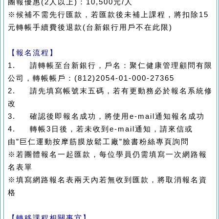
團報優惠(2人以上)：10,500元/人
※候補不需先行匯款，若匯款後未補上課程，將扣除15
元轉帳手續費後退款(台新銀行用戶不在此限)
【報名流程】
1. 請轉帳至台新銀行，戶名：聚仁健康管理顧問有限
公司，轉帳帳戶：(812)2054-01-000-27365
2. 請先填寫帳號末五碼，若有更動務必於報名系統修
改
3. 確認後即報名成功，將使用e-mail通知報名成功
4. 轉帳3日後，若未收到e-mail通知，請來信或
由”巨仁運動按摩筋膜放鬆工廠”臉書粉絲專頁詢問
※若團體報名一起匯款，每位學員仍需填寫一次網路報
名表單
※填寫網路報名表兩天內若無收到匯款，將取消報名資
格
【轉移課程相關事宜】