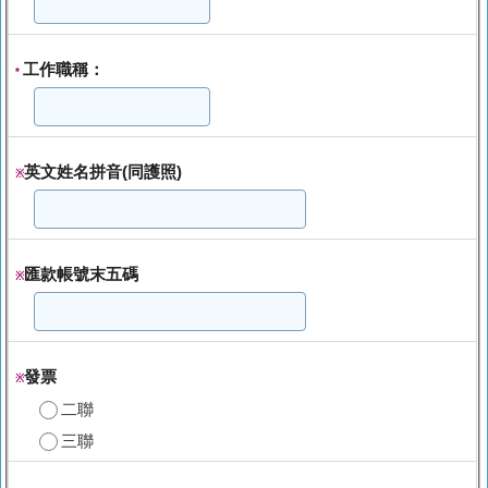
工作職稱：
*
英文姓名拼音(同護照)
※
匯款帳號末五碼
※
發票
※
二聯
三聯