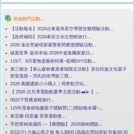
其他熱門活動...
【活動報名】2026台東最美星空導覽音樂體驗活動...
【政府補助】2026泰安文化生態輕旅行...
2026 達谷梵祕境探索暨夜間農遊體驗活動...
碳索世界·嘉倍幸福-2026中嘉集團家庭日...
115/7、8月愛無盡藝術特展~藍晒DIY活動...
第三梯次【泰山森林書屋暑期限定活動】原住民族文化親子
密室逃脫～消失的排灣族三寶...
2026 萬國通路小小職人｜尋夢航空站...
【 2026 日月潭電動船夏季主題活動🛥️💫 】...
0820下營農遊輕旅行...
115年度食材險趣親子體驗營(二)開始報名囉~...
來宜蘭‧找茶趣 茶香運動會...
手把青秧插滿田 —【農體驗】 2026插秧體驗...
8/22(六) 六龜山茶之旅 每人$800 (高鐵左營站彩虹市集08:30