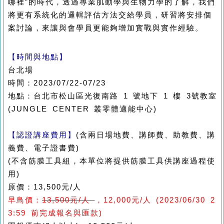
哪裡”的時代，透過專業肌動學與生物力學的了解，我們
將更有系統化的邏輯評估方法交給學員，研習將安排個
案討論，來讓與會學員更能夠增加實戰與實作經驗。
【時間與地點】
台北場
時間：2023/07/22-07/23
地點：台北市松山區光復南路 1 號地下 1 樓 3號教室
(JUNGLE CENTER 叢零體適能中心)
【認證講座費用】
(含兩日場地費、講師費、助教費、講
義費、電子證書費)
(不含筋膜工具組，本單位將提供筋膜工具供講座過程使
用)
原價：13,500元/人
早鳥價：
13,500元/人
，12,000元/人 (2023/06/30 2
3:59 前完成報名與匯款)