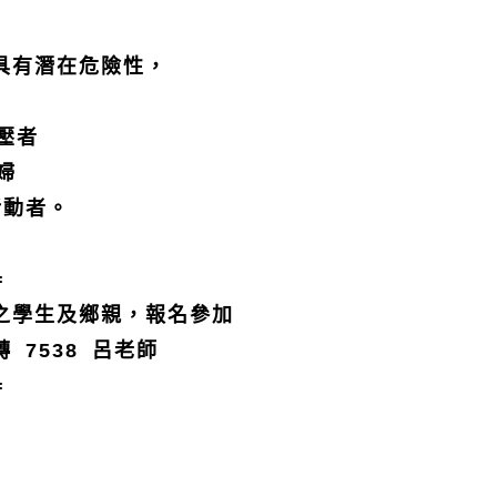
具有潛在危險性，
壓者
婦
活動者。
=
之學生及鄉親，報名參加
轉
7538
呂老師
=