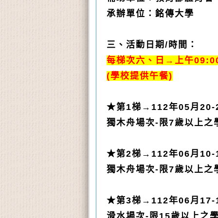
承辦單位：銘傳大學
三、活動日期
/
時間：
每梯次六、日→上午
09:0
(
學校提供午餐
)
★第
1
梯→
112
年
05
月
20-
獨木舟場次-限7歲以上之
★第
2梯
→
112
年
06
月
10-
獨木舟場次-限7歲以上之
★第
3梯
→
112
年
06
月
17-
滑水場次-限15歲以上之