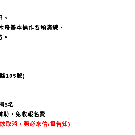
習、
木舟基本操作要領演練、
等。
路
105
號
)
補
5
名
補助，免收報名費
欲取消，務必來信
/
電告知
)