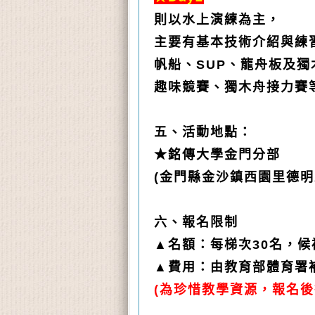
則以水上演練為主，
主要有基本技術介紹與練
帆船、
SUP
、龍舟板及獨
趣味競賽、獨木舟接力賽
五、活動地點：
★銘傳大學金門分部
(
金門縣金沙鎮西園里德明
六、報名限制
▲名額：每梯次
30
名，候
▲費用：由教育部體育署
(
為珍惜教學資源，報名後