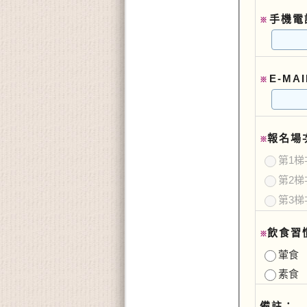
手機電
※
E-MA
※
報名場
※
第1梯次
第2梯次
第3梯次
飲食習
※
葷食
素食
備註：