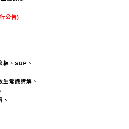
行公告
)
浪板、
SUP
、
救生常識講解。
、
習、